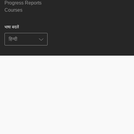
Progress Reports
Courses
भाषा बदलें
हमें फॉलो करें
on
on
on
on
facebook
X
soundcloud
youtube
Subscribe to our newsletter
Enter
Subscribe
your
email
Study