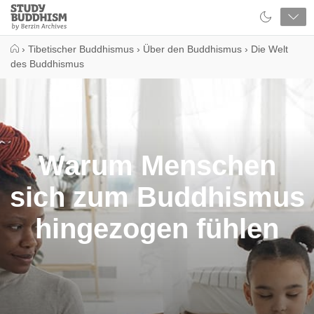
Close
Study
Buddhism
Home
›
Tibetischer Buddhismus
›
Über den Buddhismus
›
Die Welt
des Buddhismus
Warum Menschen
sich zum Buddhismus
hingezogen fühlen