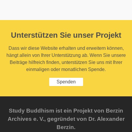
Unterstützen Sie unser Projekt
Dass wir diese Website erhalten und erweitern können,
hängt allein von Ihrer Unterstützung ab. Wenn Sie unsere
Beiträge hilfreich finden, unterstützen Sie uns mit Ihrer
einmaligen oder monatlichen Spende.
Spenden
Study Buddhism ist ein Projekt von Berzin
Archives e. V., gegründet von Dr. Alexander
Berzin.