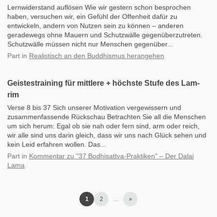
Lernwiderstand auflösen Wie wir gestern schon besprochen
haben, versuchen wir, ein Gefühl der Offenheit dafür zu
entwickeln, andern von Nutzen sein zu können – anderen
geradewegs ohne Mauern und Schutzwälle gegenüberzutreten.
Schutzwälle müssen nicht nur Menschen gegenüber...
Part
in
Realistisch an den Buddhismus herangehen
Geistestraining für mittlere + höchste Stufe des Lam-
rim
Verse 8 bis 37 Sich unserer Motivation vergewissern und
zusammenfassende Rückschau Betrachten Sie all die Menschen
um sich herum: Egal ob sie nah oder fern sind, arm oder reich,
wir alle sind uns darin gleich, dass wir uns nach Glück sehen und
kein Leid erfahren wollen. Das...
Part
in
Kommentar zu "37 Bodhisattva-Praktiken" – Der Dalai
Lama
1
2
…
»