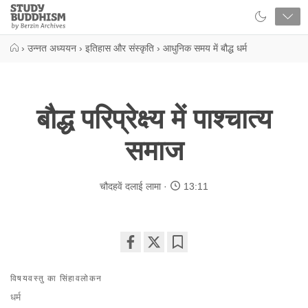
Close
Study
Buddhism
Home
›
उन्नत अध्ययन
›
इतिहास और संस्कृति
›
आधुनिक समय में बौद्ध धर्म
बौद्ध परिप्रेक्ष्य में पाश्चात्य
समाज
चौदहवें दलाई लामा
13:11
Share
Bookmark
on
विषयवस्तु का सिंहावलोकन
facebook
धर्म