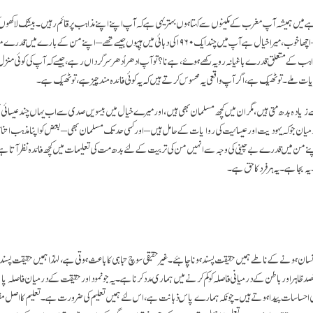
 میں ہمیشہ آپ مغرب کے مکینوں سے کہتا ہوں بہتر یہی ہے کہ آپ اپنے اپنے مذاہب پر قائم رہیں۔ بیشک لاکھوں
چند ایک آپ جیسے ہیں جو – اچھا خوب، میرا خیال ہے آپ میں چند ایک ۱۹۶۰ کی دہائی میں ہپیوں جیسے تھے – اپنے من کے 
 کے متعلق قدرے باغیانہ رویہ رکھے ہوۓ، ہے نا؟ تو آپ ادھر اُدھر سرگرداں رہے، جیسے کہ آپ کی کوئی منزل نہ 
ت ملے۔ تو ٹھیک ہے، اگر آپ واقعی یہ محسوس کرتے ہیں کہ یہ کوئی فائدہ مند چیز ہے، تو ٹھیک ہے۔
 کی طرح – جو ۹۹٪ سے زیادہ بدھ متی ہیں، مگر ان میں کچھ مسلمان بھی ہیں، اور میرے خیال میں بیسویں صدی سے اب یہاں چند عیس
ن جو کہ یہودیت اور عیسائیت کی روایات کے حامل ہیں – اور کسی حد تک مسلمان بھی – بعض کو اپنا مذہب اتنا کارگ
 من میں قدرے بے چینی کی وجہ سے انہیں من کی تربیت کے لئے بدھ مت کی تعلیمات میں کچھ فائدہ نظر آتا ہے، ا
ہ بجا ہے۔ یہ ہر فرد کا حق ہے۔
ا انسان ہونے کے ناطے ہمیں حقیقت پسند ہونا چاہئے۔ غیر حقیقی سوچ تباہی کا باعث ہوتی ہے، لہٰذا ہمیں حقیقت پسن
د ظاہر اور باطن کے درمیانی فاصلہ کو کم کرنے میں ہماری مدد کرنا ہے۔ یہ جو نمود اور حقیقت کے درمیان فاصلہ پا
احساسات پیدا ہوتے ہیں۔ چونکہ ہمارے پاس ذہانت ہے، اس لئے ہمیں تعلیم کی ضرورت ہے۔ تعلیم کا اصل م