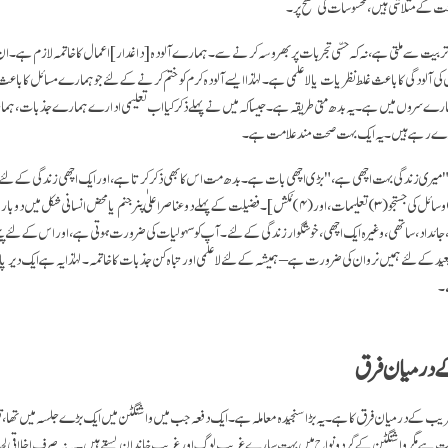
 کے متلاشی ہیں، محسوسات کی سطح پر۔
 تربیت سے ملتی ہے، نہ کہ حسّی تجربات پر بھروسہ کرنے سے۔ ہمارے آلودہ
[داغدار]
اعمال کا خاتمہ لازم ہے۔ ان 
آلودگی کا باعث غلط نظریات یا لا علمی ہے۔ لہٰذا ایسے آلودہ کرم کو ختم کرنے کے لئے جو ہمارے مسائل کا باعث 
و ہمارے سروں میں ہے۔ یہ بدھ متی طریقہ ہے۔ جیسا کہ میں نے پہلے ذکر کیا اب تعلیمی ادارے ہمارے جذبات، ہما
دے رہے ہیں۔ یہ ایک بہت صحت مند علامت ہے۔
ا،"میری زندگی بہت اچھی ہے،" بڑی اچھی بات ہے۔ بدھ مت اس کا بھی ذکر کرتا ہے، اور ایک اچھی زندگی کے لئے چا
۔ فضیلت کے پہلے دو عناصر اعلٰی پنر جنم یا محض انسانی شکل میں دوبارہ ج
اد، ساتھی، وغیرہ ایک اچھی، خوشگوار زندگی کے لئے۔ آپ کو سہولیات کی ضرورت ہوتی ہے، اور اس کے لئے پیسے کی
عید کے لئے ہمیں نروان کی ضرورت ہے – ہمیشہ کے لئے لا علمی اور تباہ کن جذبات کا خاتمہ۔ لہٰذا یہ ہے ایک دیر
ے۔
ے درمیان فرق
ور غریب کے درمیان فرق کا ہے۔ یہ بڑا سنجیدہ معاملہ ہے۔ ایک دفعہ جب میں واشنگٹن میں ایک بڑے جلسہ میں تھا، تو
کومت ہے مگر واشنگٹن کے گردونواح میں بہت سارے غریب لوگ اور غریب خاندان بستے ہیں۔ یہ نہ صرف اخلاقی لحاظ