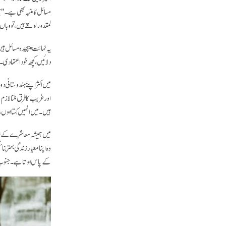
لمقدور لوٹتے ہیں، تو وہا
یہ نہائت پیچیدہ مسائل ہیں
دلائیں، کچھ خود اعتمادی۔
میں اکثر اپنے ہندوستانی دو
اور غریب کا فرق مٹنا لاز
ہیں۔ میں انہیں کہتا ہوں،"
میں ہمیشہ معاشرے کے غریب
وہ اپنا معیار زندگی بہتر ب
کے پاس ہوتا ہے۔ جنوب وا