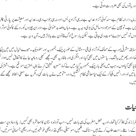
اور باتوں کی بھی ضرورت ہوتی ہے۔
ہ دارانہ نظام ہے – نہ کوئی آزاد عدلیہ ہے نہ ہی آزاد پریس، اور نہ ہی جواب دہی۔ عدلیہ اور معیشت پر پارٹی کا 
 ہے۔ تو چین کے موجودہ مسائل کی بڑی وجہ یہ ہے۔ وہاں بیحد بدعنوانی ہے، اور ان چیزوں کو روکنے کا کوئی موث
وں تو انہیں سزاۓ موت دی جاتی ہے، لیکن بارسوخ لوگ قانون سے بالا تر ہیں۔ تو یہ وجہ ہے۔
سابقہ مشرقی یورپ کے ممالک کو آزادی ملی – مثال کے طور پر چیک جمہوريہ اور سلوویکیہ۔ میرے خیال میں میں چی
ا، اور پھر میں بالٹک ریاستوں میں بھی گیا، اور ہنگری اور بلغاریہ بھی۔ مجھے کبھی رومانیہ جانے کا اتفاق نہیں ہوا، ل
ینیا بھی گیا ہوں۔ جب میں پہلی بار چیک جمہوريہ گیا، میں نے کہا،"مزید تحقیق کرنے کا یہ بہترین موقع ہے۔ اشتراکی نظ
 باتیں لو، اور انہیں یکجا کر کے ایک نیا معاشی نظام تشکیل دو۔" تو میں نے یہ بات کہی۔ مگر یہ بےمعنی الفاظ سمجھے گ
ہیں۔
حیات
رز زندگی کا ذکر کیا تھا۔ اور یہ محض مغرب کی ہی بات نہیں – اب تو ہندوستان کا معاشرہ بھی کہیں زیادہ مادہ پرست
کے راستے راحت طلب کرتے ہیں – ناٹک، فلمیں، موسیقی، اچھی غذا، اچھی خوشبوئیں، اور اچھی جسمانی مسرتیں، ب