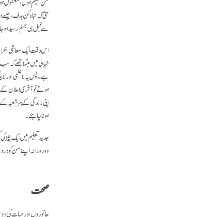
من حکیم ہوں، معقول ہوں،
حتیٰ کہ تباہ کن ہدف، جی
سے قبل ہی جہنم رسید ہو جا
اس وقت ایک معاشی بحران آ
خیالی میں مبتلا تھے کہ سب
ہے۔ پس یہ لاعلمی اور لال
ہوتے تو آخری اعلان کے و
اپنی زندگی کے ہر شعبہ کے 
ہونا چاہئے۔
جدید تعلیم میں ایک چیز کی
وہ روزانہ اپنے من کودرد 
صحت
جانوروں اور حیات کی دوس