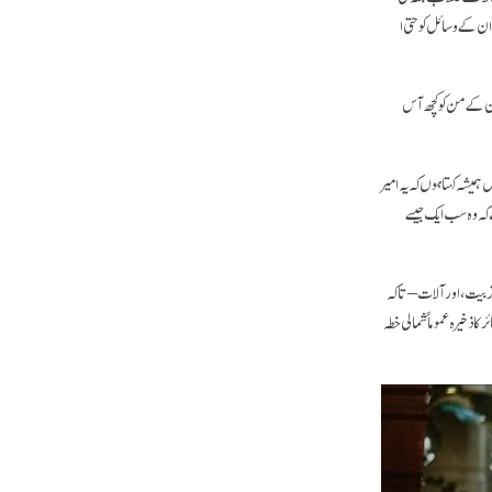
لے ان کے وسائل کو حتی ا
 ان کے من کو کچھ آس
ہمیشہ کہتا ہوں کہ یہ امیر
 کہ وہ سب ایک جیسے
ربیت، اور آلات – تا کہ
ا ذخیرہ عموماً شمالی خطہ