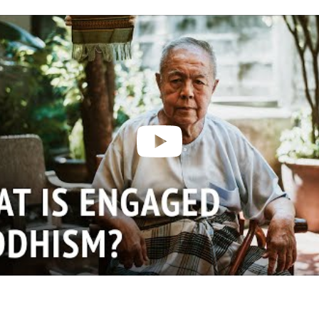
on
facebook