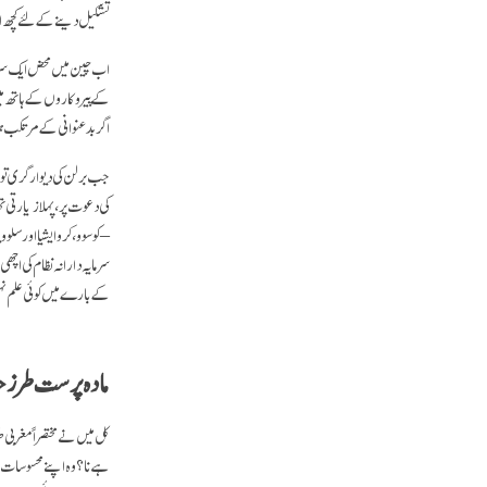
تشکیل دینے کے لئے کچھ 
اب چین میں محض ایک سرمای
کے پیروکاروں کے ہاتھ میں
اگر بدعنوانی کے مرتکب ہ
جب برلن کی دیوار گری تو 
کی دعوت پر، پہلا زیارتی تھ
– کوسوو، کروایشیا اور سلوو
سرمایہ دارانہ نظام کی اچھی
کے بارے میں کوئی علم ن
مادہ پرست طرز 
کل میں نے مختصراً مغربی ط
ہے نا؟ وہ اپنے محسوسات 