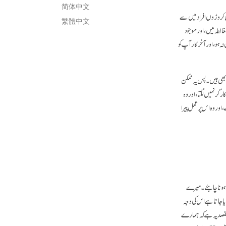
简体中文
 کروڑوں افراد میں سے
繁體中文
بارے میں قدرے مغالطہ میں، اور موجود
ہو، اور آخر کار آپ کو
ائی بھی ہیں۔ پس یہ ممکن
ر نہیں لگتا، اور وہ
ور وہ اس پر عمل پیرا
د ہونا چاہئے۔ میرے
یا جاتا ہے اس کی وجہ
قصد یہ ہے کہ ہمارے