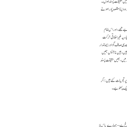
 میں حقیقت پسند ہوں۔
 اپنا مقصد پورا ہونے
ہے تھے، اور اس خام
ا۔ یہ غیر اخلاقی حرکت
 ہی صاف گو اور ایماندار
ہیں، ہیں نا؟ پس ہمیں
ہ میں، ہمیں حقیقت پسند
پر تجربات کئے ہیں: اگر
ایک پہلو ہے۔
دماغ ہے – ہمارے پاس لا