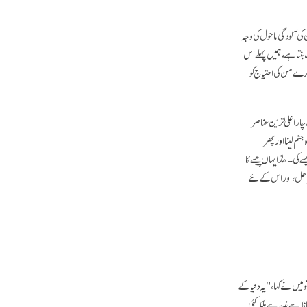
کی آلودگی ماحول کی وجہ
بنتا ہے، ہمیں پہلے اس
رے من کی احتیاج کو
ر اعلیٰ ترین عناصر
نم لینا اور پھر
۔ لہٰذا یہاں پیسے کا
پا حل، اور اس کے لئے
 میں نے کہا،"یہ دنیا کے
 سے غلط ہے بلکہ کئی