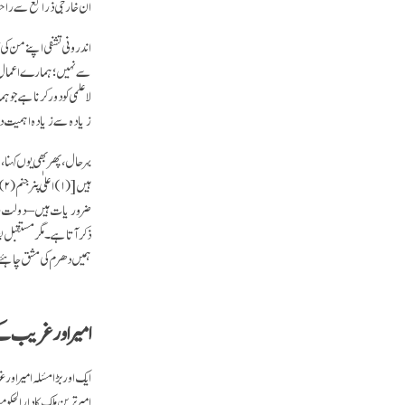
ان خارجی ذرائع سے راحت
اندرونی تشفی اپنے من کی
سے نہیں؛ ہمارے اعمال کی 
لاعلمی کو دور کرنا ہے ج
زیادہ سے زیادہ اہمیت 
بہر حال، پھر بھی یوں کہن
ہیں
[(۱) اعلٰی پنرجنم (۲) وسائل کی جستجو (۳) تعلیمات، اور (۴) مُکش]
ضروریات ہیں – دولت، جائد
ذکر آتا ہے۔ مگر مستقبل ب
ہمیں دھرم کی مشق چاہئ
امیر اور غریب ک
ایک اور بڑا مسٔلہ امیر ا
امیر ترین ملک کا دارالح