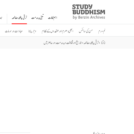
Study
Clos
Buddhism
اہم نکات
تبتی بدھ مت
ترقی یافتہ مطالعہ
ہم
Home
لم-رم
من کی سائنس
ابھی دھرم اور عقیدوں کے نظام
وجریانا
عبادات و رسومات
›
ترقی یافتہ مطالعہ
›
تاریخ اور ثقافت
›
بدھ مت دور حاضر میں
مواد پر طائرانہ نظر