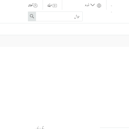
ویڈیو
کھاتہ
Enter
Search
search
term
دیگر زبانیں