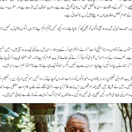
مسائل کا منبہ بھی ہے۔" جیسے ۱۱ ستمبر کے واقعات – ان کا تعلق بھی اس بڑی تفریق سے ہے۔ عرب ممالک میں غربت ہے اور مغرب وا
ں کے عوام بعض اوقات یوں سوچتے ہیں کہ یہ ناانصافی ہے۔
۔ میرے خیال میں بدھ متی لوگوں کو بھی کچھ کرنا چاہئے۔ اور کچھ نہیں تو کم از کم اپنے ہمسایہ لوگوں کا خیال رکھیں؛
ستوں سے کہتا ہوں، وہ جو "نیچی ذات" والے، ڈاکٹر امبیدکر کے پیروکار – ان میں سے کئی ایک بدھ متی ہیں – میں انہیں 
م ہے ۔ نعرے مارنے اور احساس محرومی کو اجاگر کرنے کی بجاۓ غریب عوام کو اپنے اندر خوداعتمادی پیدا کرنی چاہئے
برہما نے یہ چار ذاتیں اپنے چار سروں سے پیدا کیں ۔ مگر برہما تو ایک ہی ہے نا؛ ہے نا؟ لہٰذا ہم سب برابر ہیں۔
 عوام کی تعلیم پر زور دیتا ہوں۔ امیر لوگوں کو، دولت مندوں کو چاہئے کہ وہ انہیں سہولتیں مہیا کریں – تعلیم، ت
نا سکیں۔ میں نے افریقہ میں بھی چند موقعوں پر اس بات کا ذکر کیا ہے۔ جنوبی خطے کے لئے یہ کام بہت مشکل ہے۔ ذخائر ک
لوں کی بنیادی ضرورتیں بھی پوری نہیں ہوتیں۔ حالانکہ یہ تمام لوگ انسانیت کے ناطے سے بھائی بہن ہیں۔