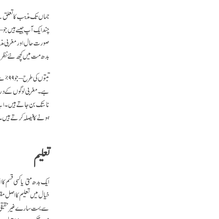
جہاں تک مذہب کا تعلق ہے
صورت حال اور مغربی مذاہب
بدھ مت میں کچھ نئے نظریا
تبتوں
ہے۔ مغربی لوگوں کے درمیا
ناستک بن جاتے ہیں۔ اپنے
ہونے کا فیصلہ کرتے ہیں۔ ی
تعلیم
ایک بدھ متی یا کسی قسم ک
خیال میں تعلیم کا اصل مقص
سے بہت سارے غیر حقیقی 