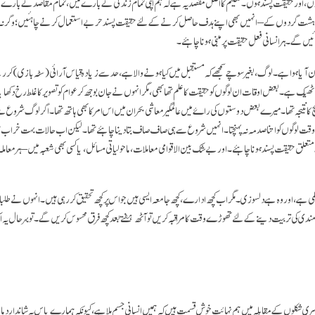
 اور حقیقت پسند ہوں۔ تعلیم کا اصل مقصد یہ ہے کہ ہم اپنی تمام زندگی کے بارے میں، تمام مقاصد کے بارے
سے دہشت گردوں کے – انہیں بھی اپنے ہدف حاصل کرنے کے لئے حقیقت پسند حربے استعمال کرنے چاہئیں؛ وگرنہ وہ
ئیں گے۔ ہر انسانی فعل حقیقت پر مبنی ہونا چاہئے۔
یا ہوا ہے۔ لوگ، بغیر سوچے سمجھے کہ مستقبل میں کیا ہونے والا ہے، حد سے زیادہ قیاس آرائی (سٹہ بازی) کر ر
 ٹھیک ہے۔ بعض اوقات ان لوگوں کو حقیقت کا علم تھا بھی، مگر انہوں نے جان بوجھ کر عوام کو تصویر کا غلط رخ دکھای
چ کا نتیجہ تھا۔ میرے بعض دوستوں کی راۓ میں عالمگیر معاشی بحران میں اس امر کا بھی ہاتھ تھا۔ اگر لوگ شروع سے
قت لوگوں کو اتنا صدمہ نہ پہنچتا۔ انہیں شروع سے ہی صاف صاف بتا دینا چاہئے تھا۔ لیکن اب حالات بہت خراب 
متعلق حقیقت پسند ہونا چاہئے۔ اور بے شک بین الاقوامی معاملات، ماحولیاتی مسائل ، یا کسی بھی شعبہ میں – ہر معامل
 کمی ہے، اور وہ ہے دلسوزی۔ مگر اب کچھ ادارے، کچھ جامعہ ایسی ہیں جو اس پر کچھ تحقیق کر رہی ہیں۔ انہوں نے طلبا 
مندی کی تربیت دینے کے لئے تھوڑے وقت کا مراقبہ کریں تو آٹھ ہفتے بعد کچھ فرق محسوس کریں گے۔ تو بہر حال یہ 
ری شکلوں کے مقابلہ میں ہم نہائت خوش قسمت ہیں کہ ہمیں انسانی جسم ملا ہے، کیونکہ ہمارے پاس یہ شاندار 