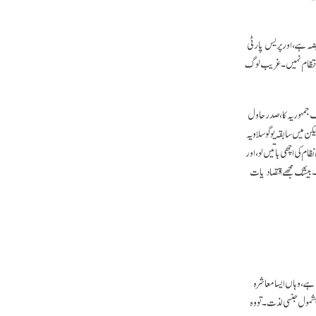
قبضہ ہے، اور پریس پارٹی
ر انتظام نہیں۔ غریب لوگ
ک جمہوريہ کا، صدر حاول
یکن میں سابقہ یوگوسلاویہ
ام کی اچھی باتیں لو، اور
ئے۔ بیشک مجھے اقتصادیات
 ہے، وہاں ایسا معاشرہ
شمول جنسی لذت۔ تو وہ