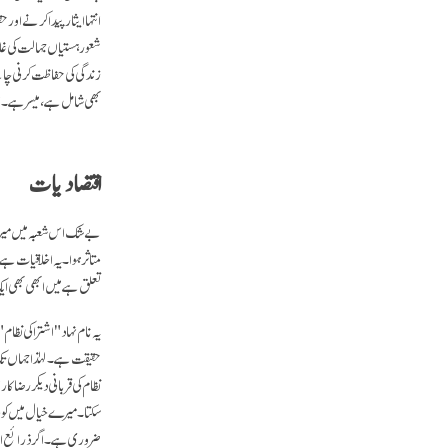
انتہا ایثار پیدا کرنے اور 
شعور ہستیاں جہالت کی غلا
زندگی کی حفاظت کرنی چا
بھی شامل ہے، میسر ہے۔ ا
اقتصادیات
بے شک اس شعبہ میں میرا 
متاثر ہوا۔ یہ اخلاقیات ہ
تعلق ہے میں ابھی بھی ای
یہ نام نہاد "اشتراکی نظام
حقیقت ہے۔ لہٰذا جہاں تک 
نظام کی قربانی دیکر رضاکار
سکتا۔ میرے خیال میں کوئی
ضروری ہے۔ اگر ذرائع ابلا