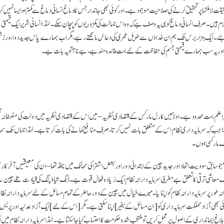
حقیقت لا منتہا پر تحقیق کرنے کی صلاحیت موجود ہے۔ اور کوئی بھی جاندار جس کا دماغ انسانی دماغ سے کمتر ہو ایسا نہیں ک
م ہیں۔ صرف انسانی دماغ کو ہی یہ وصف ہے کہ وہ اس جہالت کی کمزوریوں کو پہچان سکے۔ لہٰذا انسانی شریر ایک قیمت
ہئے۔ ایک ہزار برس تک ہم ان خداؤں سے طویل عمری کی دعائں مانگتے رہے، مگر اب ہمارے پاس جدید دوا، ورز
ور یہ سب ہمارے قیمتی جسم کی حفاظت کے لئے بہت فائدہ مند ہے، ہے نا؟ تو یہ بات ہے۔
علم بہت محدود ہے۔ اولاً میں کارل مارکس کے اقتصادی نظریہ – میں اس کے اقتصادی نظریہ میں دولت کی منصفانہ
ے؛ جب کہ سرمایہ داری نظام اس کے متعلق بات نہیں کرتا، صرف منافع کمانے کی بات کرتا ہے۔ لہٰذا جہاں تک سماج
ک مارکسی ہوں۔
" جو سابق سوویت اتحاد اور جدید چین کے ابتدائی دور اور بعض اشتراکی ممالک میں نافذ تھا – ان کی معیشتیں آخرکار 
معاشی ترقی کا تعلق ہے مغربی سرمایہ دارانہ نظام ایک زیادہ فعال قوت ہے۔ ڈنگ شیاؤ پنگ کی قیادت تلے چین نے
انہ طور پر سرما یہ دارانہ نظام کو اپنایا۔ میرے خیال میں چین کے دور حاضر کے تمام مسائل کے لئے سرمایہ دارانہ نظام 
 بھی آزاد مملکت سرمایہ داری کو
[ان مسائل کے بغیر]
اپنا سکتی ہے۔ مگر
[اس کے لئے]
ایک آزاد عدلیہ اور پریس 
غ ایمانداری کے اصول پر عمل کریں تو منتخب شدہ حکومت کا احتساب کیا جا سکتا ہے۔ لہٰذا سرمایہ دارانہ نظام میں