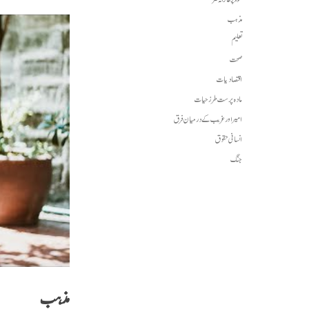
مذہب
تعلیم
صحت
اقتصادیات
مادہ پرست طرز حیات
امیر اور غریب کے درمیان فرق
انسانی حقوق
جنگ
مذہب