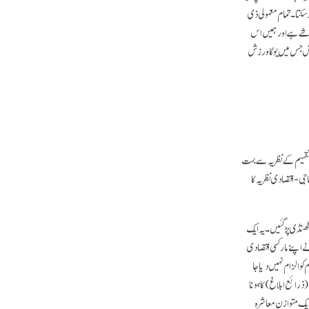
ر سکتا۔ تمام معمولی ذی
ی شے ہے اور ہمیں اس
ش جس میں یوگا ورزش
 تقسیم کے نظریہ سے بہت
ی- اقتصادی نظریہ کا
ٹھنڈی پڑ گئیں۔ یہ ایک
 اپنے مارکسی اقتصادی
کو الزام نہیں دیا جا
(ذرائع ابلاغ) کا ہونا
 ایک متوازن معاشرہ