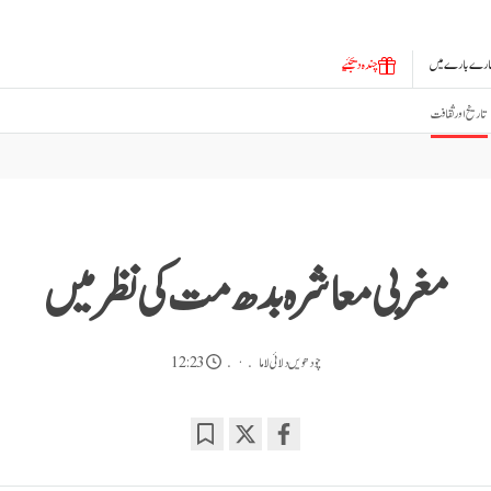
ارے بارے میں
چندہ دیجئیے
تاریخ اور ثقافت
مغربی معاشرہ بدھ مت کی نظر میں
چودھویں دلائی لاما
12:23
Bookmark
Share