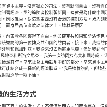
只有資本主義 – 沒有獨立的司法、沒有新聞自由、沒有責
控制著經濟，黨的追隨者控制著新聞。這就是為什麼中國
因。腐敗嚴重，對這些東西沒有合適的控制方法。捲入到
罰，而身居高位者凌於法律之上。這就是原因。
後，前東歐各國獲得了自由 – 例如捷克共和國和斯洛伐克
總統邀請的第一位捷克共和國的訪問者，接下來，我還訪
匈牙利和保加利亞。我從來沒去過羅馬尼亞，但是我訪問
、克羅地亞和斯洛文尼亞。我第一次訪問捷克共和國時說，“
是恰逢其時。拿來社會主義體系中好的部分，拿來資本主
就可能綜合成一種新的經濟體系。”我是這樣說的，但這些
我對經濟學一竅不通。
義的生活方式
提到了西方的生活方式。不僅僅是西方 – 印度也存在一個