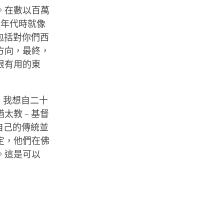
。在數以百萬
十年代時就像
包括對你們西
方向，最終，
很有用的東
，我想自二十
教 – 基督
現自己的傳統並
定，他們在佛
。這是可以