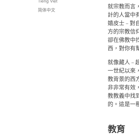
Tiếng Việt
就宗教而言
简体中文
計的人當中
嬉皮士 –
方的宗教信
卻在佛教中
西，對你有
就像藏人 –
一世紀以來
教背景的西方
非非常有效
教教義中找
的。這是一
教育