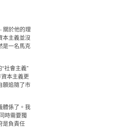
– 關於他的理
資本主義並沒
然是一名馬克
“社會主義”
方資本主義更
自願追隨了市
義體係了。我
同時需要獨
府是負責任