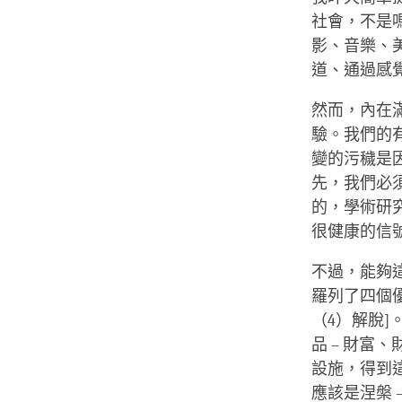
社會，不是
影、音樂、
道、通過感
然而，內在
驗。我們的
變的污穢是
先，我們必
的，學術研
很健康的信
不過，能夠
羅列了四個
（4）解脫]
品 – 財
設施，得到
應該是涅槃