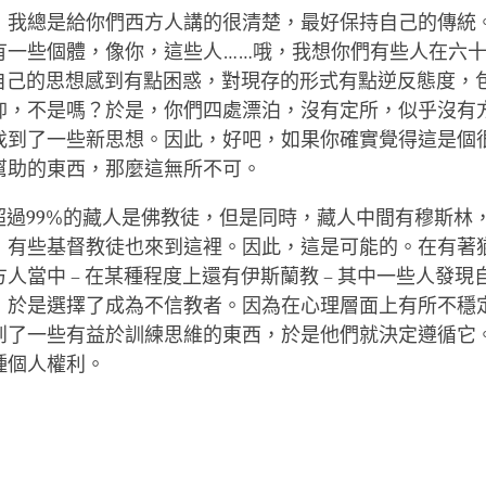
，我總是給你們西方人講的很清楚，最好保持自己的傳統
有一些個體，像你，這些人……哦，我想你們有些人在六
 對自己的思想感到有點困惑，對現存的形式有點逆反態度，
仰，不是嗎？於是，你們四處漂泊，沒有定所，似乎沒有
找到了一些新思想。因此，好吧，如果你確實覺得這是個
幫助的東西，那麼這無所不可。
 超過99%的藏人是佛教徒，但是同時，藏人中間有穆斯林
，有些基督教徒也來到這裡。因此，這是可能的。在有著猶太
人當中 – 在某種程度上還有伊斯蘭教 – 其中一些人發
，於是選擇了成為不信教者。因為在心理層面上有所不穩
到了一些有益於訓練思維的東西，於是他們就決定遵循它
種個人權利。