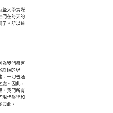
有些大學實際
生們在每天的
同了。所以這
因為我們擁有
察終極的現
些。一切普通
之處。因此，
裡，我們所有
了現代醫學和
實如此。