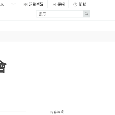
詞彙術語
視頻
帳號
Enter
Search
search
term
會
內容概觀