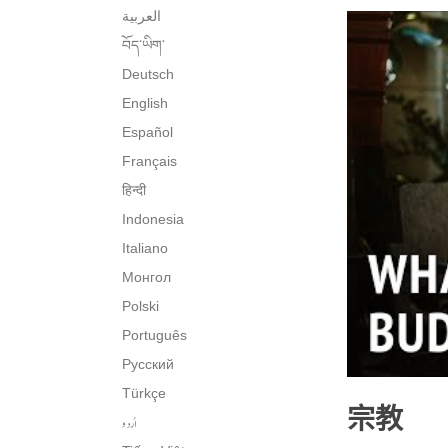
العربية
བོད་ཡིག་
Deutsch
English
Español
Français
हिन्दी
Indonesia
Italiano
Монгол
Polski
Português
Русский
Türkçe
宗教
اُردو