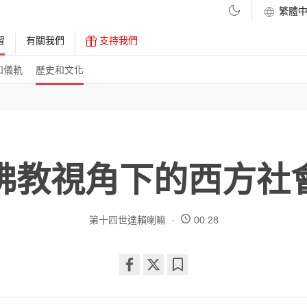
習
有關我們
支持我們
和儀軌
歷史和文化
佛教視角下的西方社
第十四世達賴喇嘛
00:28
Share
Bookmark
on