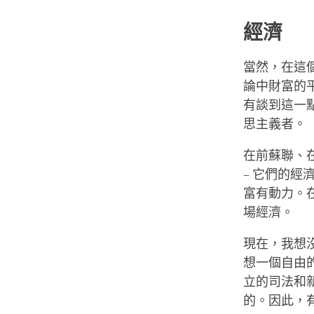
經濟
當然，在這個
論中財富的
有談到這一
思主義者。
在前蘇聯、在
– 它們的
富有動力。
場經濟。
現在，我想
想一個自由
立的司法和
的。因此，