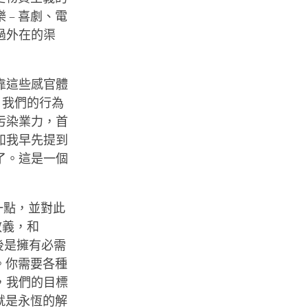
– 喜劇、電
過外在的渠
靠這些感官體
；我們的行為
污染業力，首
如我早先提到
了。這是一個
一點，並對此
教義，和
後是擁有必需
。你需要各種
，我們的目標
就是永恆的解