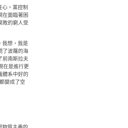
任心。黨控制
現在面臨著困
腐敗的窮人受
。我想，我是
問了波羅的海
了前南斯拉夫
現在是進行更
義體系中好的
都變成了空
更物質主義的