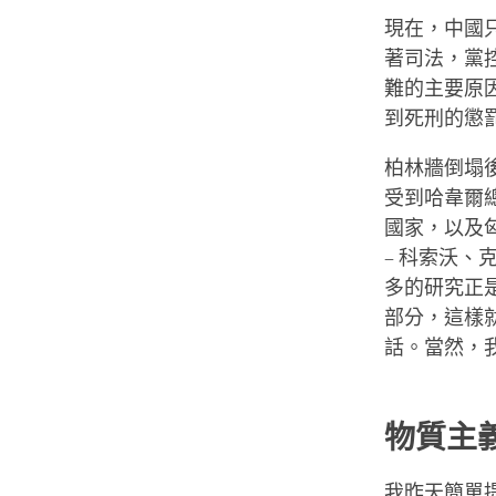
現在，中國
著司法，黨
難的主要原
到死刑的懲
柏林牆倒塌
受到哈韋爾
國家，以及
– 科索沃
多的研究正
部分，這樣
話。當然，
物質主
我昨天簡單