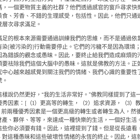
嗎，一個更物質主義的社群？他們透過感官的窗戶尋求快樂 
美食、芳香、不錯的生理感受，包括性。因此，他們只通
覺層次尋求滿足。
滿足的根本來源需要通過訓練我們的思維，而不是通過依
有染
[被污染的]
行動需要停止。它們的污穢不是因為環境
因為錯誤的觀念或愚昧。因此，要終止給我們造成麻煩的
須要祛除我們這個大腦中的愚昧。這就是佛教的方法。正
究中心越來越感覺到關注我們的情緒、我們心識的重要性
號。
這樣說仍然更好，“我的生活非常好。”佛教同樣提到了這
優秀因素：
[（1）更高等的轉生，（2）追求資源，（3）
。前兩種優秀因素是一個更高級的轉生或者轉生為人，然
富、財產、夥伴、等等，來達成一種快樂的生活，一個好生活
這些你必須要有錢。因此，這裡提到了錢。但是從長遠看
 – 對這種愚昧和這些破壞性情緒的永恆的終止。因此，這