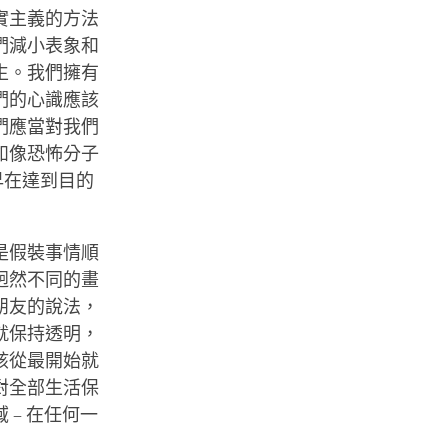
實主義的方法
們減小表象和
生。我們擁有
們的心識應該
們應當對我們
如像恐怖分子
早在達到目的
是假裝事情順
迥然不同的畫
朋友的說法，
就保持透明，
該從最開始就
對全部生活保
– 在任何一