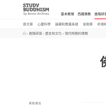
Close
Study
Buddhism
基本教理
西藏佛教
進階研
Home
道次第
心靈科學
論藏和教義系統
金剛乘
祈禱
›
進階研習
›
歷史和文化
›
現代時期的佛教
其他語言