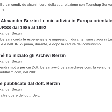
t. Berzin condivide alcuni ricordi della sua relazione con Tsenshap Serk
che.
 Alexander Berzin: Le mie attività in Europa orientale
’URSS dal 1985 al 1992
exander Berzin
t. Berzin ricorda le esperienze e le impressioni durante i suoi viaggi in E
ale e nell’URSS prima, durante, e dopo la caduta del comunismo.
é ho iniziato gli Archivi Berzin
exander Berzin
ndi i motivi per cui Dott. Berzin avviò berzinarchives.com, la versione i
uddhism.com, nel 2001.
e pubblicate dal dott. Berzin
exander Berzin
 altre opere del dott. Berzin