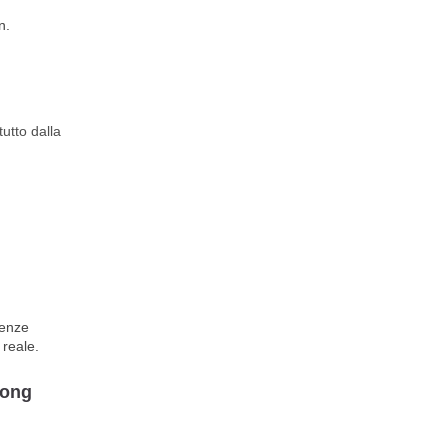
n.
tutto dalla
ienze
 reale.
kong