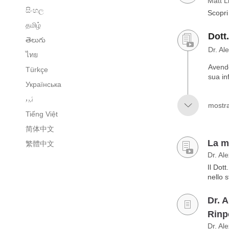
Matt L
සිංහල
Scopri
தமிழ்
Dott
తెలుగు
Dr. Al
ไทย
Avendo 
Türkçe
sua in
Українська
اُردو
mostra 
Tiếng Việt
简体中文
La m
繁體中文
Dr. Al
Il Dot
nello 
Dr. 
Rinp
Dr. Al