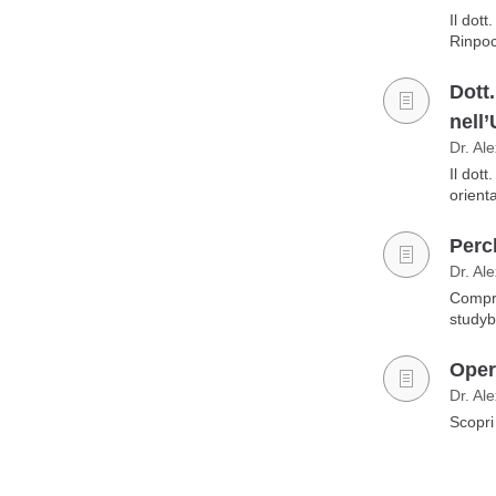
Il dot
Rinpo
Dott.
nell
Dr. Al
Il dot
orient
Perch
Dr. Al
Compre
studyb
Oper
Dr. Al
Scopri