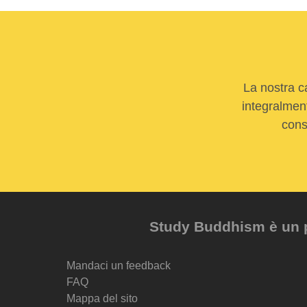
La nostra c
integralment
cons
Study Buddhism è un pr
Mandaci un feedback
FAQ
Mappa del sito