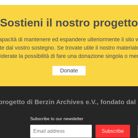
Sostieni il nostro progetto
apacità di mantenere ed espandere ulteriormente il sito
e dal vostro sostegno. Se trovate utile il nostro material
iderate la possibilità di fare una donazione singola o men
Donate
ogetto di Berzin Archives e.V., fondato dal 
Subscribe to our newsletter
Enter
Subscribe
your