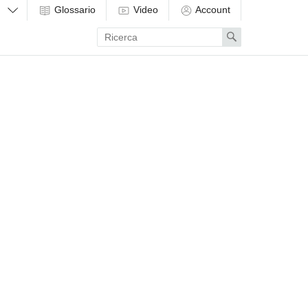
Glossario
Video
Account
Enter
Search
search
term