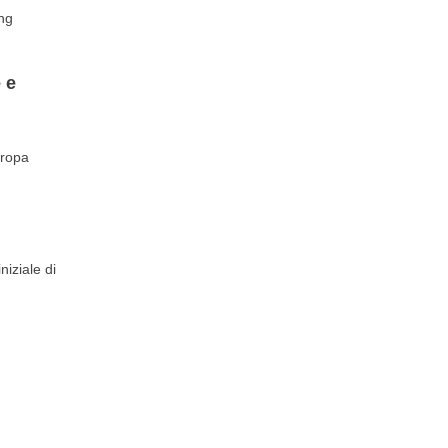
ong
 e
uropa
niziale di