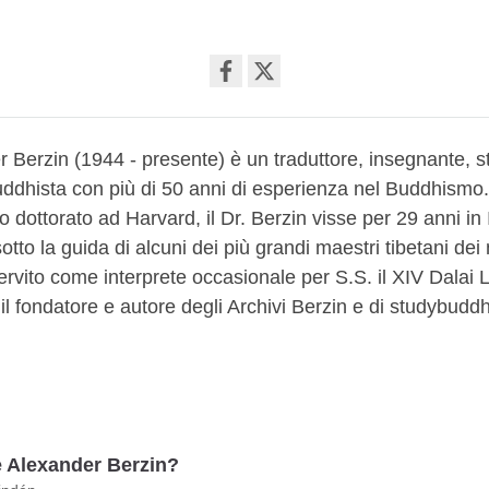
Share
on
r Berzin (1944 - presente) è un traduttore, insegnante, s
facebook
uddhista con più di 50 anni di esperienza nel Buddhismo
uo dottorato ad Harvard, il Dr. Berzin visse per 29 anni in 
tto la guida di alcuni dei più grandi maestri tibetani dei 
servito come interprete occasionale per S.S. il XIV Dalai 
È il fondatore e autore degli Archivi Berzin e di studybud
è Alexander Berzin?