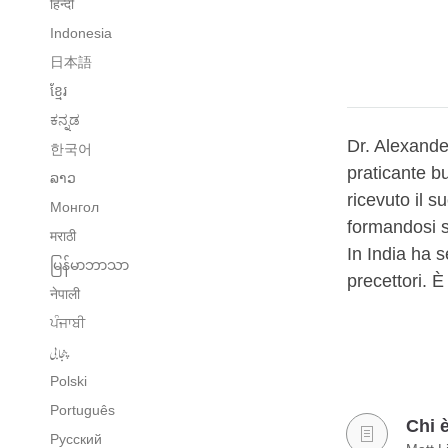
हिन्दी
Indonesia
日本語
ខ្មែរ
ಕನ್ನಡ
Dr. Alexande
한국어
praticante b
ລາວ
ricevuto il s
Монгол
formandosi so
मराठी
In India ha 
မြန်မာဘာသာ
precettori. 
नेपाली
ਪੰਜਾਬੀ
پنجابی
Polski
Português
Chi 
Русский