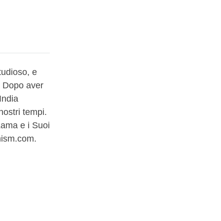
tudioso, e
. Dopo aver
India
nostri tempi.
Lama e i Suoi
dhism.com.