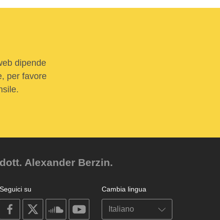
 web dipende
e, per favore
sile.
dott. Alexander Berzin.
Seguici su
Cambia lingua
on
on
on
on
facebook
X
soundcloud
youtube