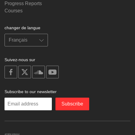
Progress Reports
Courses
changer de langue
Suivez-nous sur
on
on
on
on
facebook
X
soundcloud
youtube
Subscribe to our newsletter
Enter
Subscribe
your
email
Study