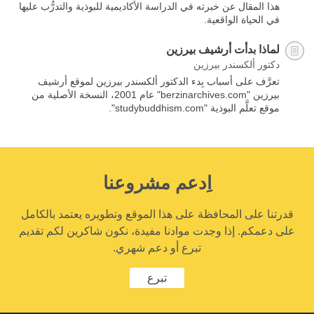
هذا المقال عن خبرته في الدراسة الأكاديمية للبوذية والتدرُّب عليها
في الحياة الواقعية.
لماذا بدأت أرشيف بيرزين
دكتور ألكسندر بيرزين
تعرَّف على أسباب بِدء الدكتور ألكسندر بيرزين لموقع أرشيف
بيرزين "berzinarchives.com" عام 2001، النسخة الأصلية من
موقع تعلَّم البوذية "studybuddhism.com".
اِدعم مشروعنا
قدرتنا على المحافظة على هذا الموقع وتطويره يعتمد بالكامل
على دعمكم. إذا وجدت موادنا مفيدة، نكون شاكرين لكم تقديم
تبرع أو دعم شهري.
تبرع