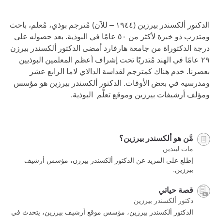
on
facebook
الدكتور ألكسندر بيرزين (١٩٤٤ – للآن) مُترجم بوذي، مُعلم، باحث
ومتدرب ذو خبرة لأكثر من ٥٠ عامًا في البوذية. بعد حصوله على
درجة الدكتوراة من جامعة هارفارد أمضى الدكتور ألكسندر بيرزن
٢٩ عامًا في الهند مُتدربًا تحت إشراف أعظم المعلمين البوذيين
بعصرنا. خدم هناك كمترجم لقداسة الدالاي لاما الرابع عشر
ومدرسيه في بعض الأوقات. الدكتور ألكسندر بيرزين هو مؤسس
ومؤلف أرشيفات بيرزين وموقع تعلَّم البوذية.
مَّن هو ألكسندر بيرزين؟
مات ليندين
اِطلع على المزيد عن الدكتور ألكسندر بيرزن، مؤسس أرشيف
بيرزين.
قصة حياتي
دكتور ألكسندر بيرزين
الدكتور ألكسندر بيرزين، مؤسس موقع أرشيف بيرزين، يتحدث في