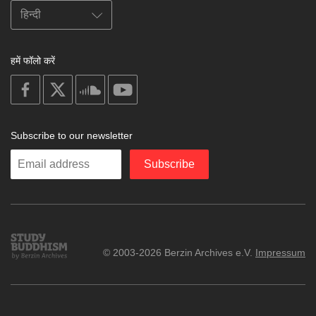
हमें फॉलो करें
on
on
on
on
facebook
X
soundcloud
youtube
Subscribe to our newsletter
Enter
Subscribe
your
email
Study
© 2003-2026 Berzin Archives e.V.
Impressum
Buddhism
Home