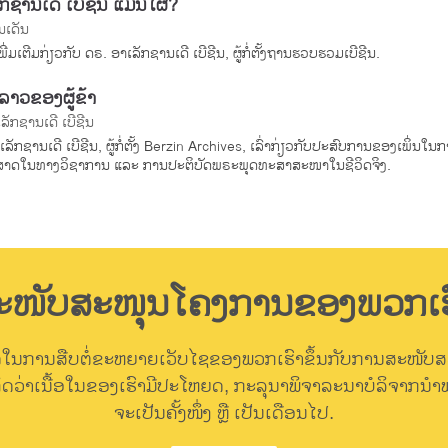
ກຊານເດີ ເບີຊີນ ແມ່ນໃຜ?
ນເດັນ
ພີ່ມເຕີມກ່ຽວກັບ ດຣ. ອາເລັກຊານເດີ ເບີຊີນ, ຜູ້ກໍ່ຕັ້ງຖານຮວບຮວມເບີຊີນ.
ງລາວຂອງຜູ້ຂ້າ
ລັກຊານເດີ ເບີຊີນ
ລັກຊານເດີ ເບີຊີນ, ຜູ້ກໍ່ຕັ້ງ Berzin Archives, ເລົ່າກ່ຽວກັບປະສົບການຂອງເພິ່ນໃ
ສາດໃນທາງວິຊາການ ແລະ ການປະຕິບັດພຣະພຸດທະສາສະໜາໃນຊີວິດຈິງ.
ະໜັບສະໜຸນໂຄງການຂອງພວກເຮ
ນການສືບຕໍ່ຂະຫຍາຍເວັບໄຊຂອງພວກເຮົາຂຶ້ນກັບການສະໜັບ
້າຄິດວ່າເນື້ອໃນຂອງເຮົາມີປະໂຫຍດ, ກະລຸນາພິຈາລະນາບໍລິຈາກນຳພວ
ຈະເປັນຄັ້ງໜຶ່ງ ຫຼື ເປັນເດືອນໄປ.