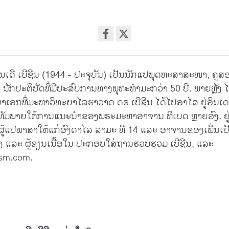
Share
on
ເດີ ເບີຊີນ (1944 - ປະຈຸບັນ) ເປັນນັກແປພຸດທະສາສະໜາ, ຄູສອ
facebook
ນັກປະຕິບັດທີ່ມີປະສົບການທາງພຸທະທຳມະກວ່າ 50 ປີ. ພາຍຫຼັງ ໄດ
າເອກທີ່ມະຫາວິທະຍາໄລຮາວາດ ດຣ ເບີຊີນ ໄດ້ໄປອາໄສ ຢູ່ອິນເ
ຶກທັມພາຍໃຕ້ການແນະນຳຂອງພຣະມະຫາອາຈານ ທິເບດ ຫຼາຍອົງ. ຢູ່ທີ່ນ
ັນຜູ້ແປພາສາໃຫ້ແກ່ອົງດາໄລ ລາມະ ທີ 14 ແລະ ອາຈານຂອງເພິ່ນເ
ໍ່ຕັ້ງ ແລະ ຜູ້ຂຽນເນື້ອໃນ ປະກອບໃສ່ຖານຮວບຮວມ ເບີຊີນ, ແລະ
sm.com.