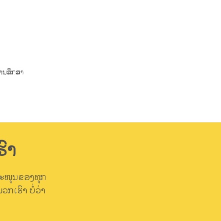
ນການສຶກສາ
ົາ
ສະໜຸນຂອງທຸກ
ກເຮົາ ບໍ່ວ່າ