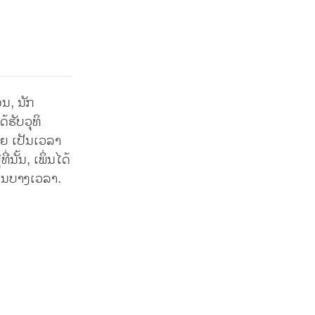
ນ, ນັກ
້ຮັບວຸທິ
ດຍ ເປັນເວລາ
ັ້ນ, ເພິ່ນໄດ້
ປັນບາງເວລາ.