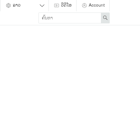
ວີດີໂອ
Account
Enter
Search
search
term