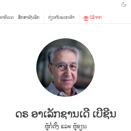
າທິເບດ
ສຶກສາລົງເລິກ
ກ່ຽວກັບພວກເຮົາ
ບໍລິຈາກ
ດຣ ອາເລັກຊານເດີ ເບີຊີນ
ຜູ້ກໍ່ຕັ້ງ ແລະ ຜູ້ຂຽນ