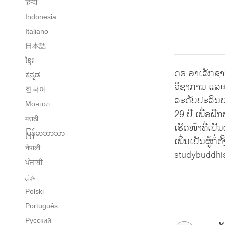
हिन्दी
Indonesia
Italiano
日本語
ខ្មែរ
ດຣ ອາເລັກຊານ
ಕನ್ನಡ
ວິຊາການ ແລະ 
한국어
ລະດັບປະລິນຍ
Монгол
29 ປີ ເພື່ອຝ
मराठी
ເຮັດໜ້າທີ່ເປ
မြန်မာဘာသာ
ເພິ່ນເປັນຜູ້ກ
नेपाली
studybuddhi
ਪੰਜਾਬੀ
پنجابی
Polski
Português
Русский