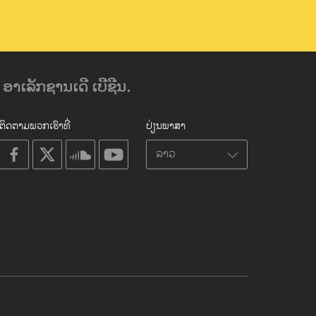
ອາເລັກຊານເດີ ເບີຊີນ.
ຕິດຕາມພວກເຮົາທີ່
ປ່ຽນພາສາ
on
on
on
on
facebook
X
soundcloud
youtube