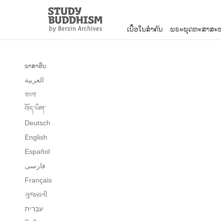
Close
Study
Buddhism
ເນື້ອໃນສຳຄັນ
ພຣະພຸດທະສາສະໜ
Home
ພາສາອື່ນ
العربية
বাংলা
བོད་ཡིག་
Deutsch
English
Español
فارسی
Français
ગુજરાતી