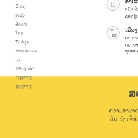
ອາເລັ
සිංහල
ແມັດ ລິ
தமிழ்
ຊອກຮູ້ເ
తెలుగు
ເລື່ອ
ไทย
ດຣ ອາເ
Türkçe
ດຣ. ອາເ
ພຸດທະ
Українська
اُردو
Tiếng Việt
简体中文
繁體中文
ສ
ຄວາມສາມາດໃ
ຄົນ. ຖ້າເຈົ