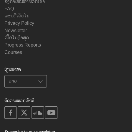
ສົ່ງຄຳເຫັນຫາພວກເຮົາ
FAQ
ແຜນທີ່ເວັບໄຊ
Privacy Policy
Newsletter
ເນື້ອໃນຫຼ້າສຸດ
Progress Reports
Courses
ປ່ຽນພາສາ
ຕິດຕາມພວກເຮົາທີ່
on
on
on
on
facebook
X
soundcloud
youtube
Subscribe to our newsletter