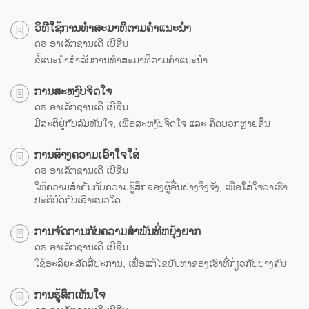
ວິທີໃຊ້ການທຳສະມາທິຕາມຄຳແນະນຳ
ດຣ ອາເລັກຊານເດີ ເບີຊີນ
ຂໍ້ແນະນຳສຳລັບການທຳສະມາທິຕາມຄຳແນະນຳ
ການສະຫງົບຈິດໃຈ
ດຣ ອາເລັກຊານເດີ ເບີຊີນ
ມີສະຕິຢູ່ກັບລົມຫັນໃຈ, ເພື່ອສະຫງົບຈິດໃຈ ແລະ ຄິດບວກຫຼາຍຂຶ້ນ
ການສ້າງຄວາມເອົາໃຈໃສ່
ດຣ ອາເລັກຊານເດີ ເບີຊີນ
ໃຫ້ຄວາມສຳຄັນກັບຄວາມຮູ້ສຶກຂອງຜູ້ອື່ນຢ່າງຈິງຈັງ, ເພື່ອໃສ່ໃຈວ່າເຮົາ
ປະຕິບັດກັບເຂົາແນວໃດ
ການຈັດການກັບຄວາມສຳພັນທີ່ຫຍຸ້ງຍາກ
ດຣ ອາເລັກຊານເດີ ເບີຊີນ
ໃຊ້ອະລິຍະສັດສີ່ປະການ, ເພື່ອແກ້ໄຂບັນຫາຂອງເຮົາທີ່ກ່ຽວກັບບາງຄົນ
ການຮູ້ສຶກເຫັນໃຈ