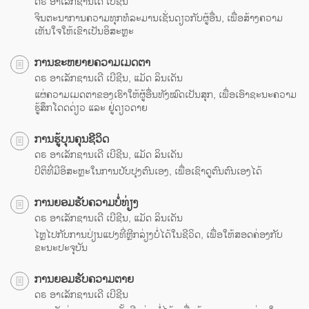
ດຣ ອາເລັກຊານເດີ ເບີຊີນ
ຈິນຕະນາການຄວາມທຸກທໍລະມານເຊັ່ນດຽວກັບຜູ້ອື່ນ, ເພື່ອສ້າງຄວາມ
ເຫັນໃຈໃຫ້ເຂົາເປັນອິສະຫຼະ
ການຂະຫຍາຍຄວາມເມດຕາ
ດຣ ອາເລັກຊານເດີ ເບີຊີນ, ແມັດ ລິນເດັນ
ແຜ່ຄວາມເມດຕາຂອງເຮົາໃຫ້ຜູ້ອື່ນທັງໝົດເປັນສຸກ, ເພື່ອເອົາຊະນະຄວາມ
ຮູ້ສຶກໂດດດ່ຽວ ແລະ ຢູ່ດຽວດາຍ
ການຮູ້ບຸນຄຸນຊີວິດ
ດຣ ອາເລັກຊານເດີ ເບີຊີນ, ແມັດ ລິນເດັນ
ປິຕິທີ່ມີອິສະຫຼະໃນການປັບປຸງຕົນເອງ, ເພື່ອເຊົາດູຕົນຕົນເອງໄດ້
ການຍອມຮັບຄວາມບໍ່ທ່ຽງ
ດຣ ອາເລັກຊານເດີ ເບີຊີນ, ແມັດ ລິນເດັນ
ໄຫຼໄປກັບການປ່ຽນແປງທີ່ຫຼີກລ່ຽງບໍ່ໄດ້ໃນຊີວິດ, ເພື່ອໃຫ້ສອດຄ່ອງກັບ
ຂະນະປະຈຸບັນ
ການຍອມຮັບຄວາມຕາຍ
ດຣ ອາເລັກຊານເດີ ເບີຊີນ