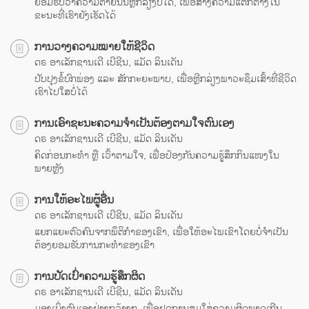
ຍອມຮັບວ່າຄວາມຕາຍນັ້ນຫຼີກລ່ຽງບໍ່ໄດ້, ເພື່ອສ້າງຄວາມແຕກຕ່າງໃນ
ຂະນະທີ່ເຮົາຍັງເຮັດໄດ້
ການວາງຄວາມໝາຍໃຫ້ຊີວິດ
ດຣ ອາເລັກຊານເດີ ເບີຊີນ, ແມັດ ລິນເດັນ
ປັບປຸງຂໍ້ບົກພ່ອງ ແລະ ສັກກະຍະພາບ, ເພື່ອຫຼີກລ່ຽງພາວະຊຶມເສົ້າທີ່ຊີວິດ
ເຮົາໄປໃສບໍ່ໄດ້
ການເອົາຊະນະຄວາມຈຳເປັນຕ້ອງຕາມໃຈຕົນເອງ
ດຣ ອາເລັກຊານເດີ ເບີຊີນ, ແມັດ ລິນເດັນ
ຄິດກ່ອນກະທຳ ຫຼື ເວົ້າຕາມໃຈ, ເພື່ອປ້ອງກັນຄວາມຮູ້ສຶກກິນແໜງໃນ
ພາຍຫຼັງ
ການໃຫ້ອະໄພຜູ້ອື່ນ
ດຣ ອາເລັກຊານເດີ ເບີຊີນ, ແມັດ ລິນເດັນ
ແຍກແຍະຕົວຄົນຈາກພຶຕິກຳຂອງເຂົາ, ເພື່ອໃຫ້ອະໄພເຂົາໂດຍບໍ່ຈຳເປັນ
ຕ້ອງຍອມຮັບການກະທຳຂອງເຂົາ
ການປັດເປົ່າຄວາມຮູ້ສຶກຜິດ
ດຣ ອາເລັກຊານເດີ ເບີຊີນ, ແມັດ ລິນເດັນ
ມອງເບິ່ງຕົນເອງຢ່າງກວ້າງໆ, ເພື່ອຢຸດການສຸມໃສ່ຄວາມຜິດພາດເກີນ