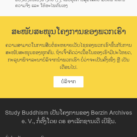
ຄວາມຈິງ ແລະ ໃຫ້ອະໄພຕົນເອງ
ສະໜັບສະໜຸນໂຄງການຂອງພວກເຮົາ
ຄວາມສາມາດໃນການສືບຕໍ່ຂະຫຍາຍເວັບໄຊຂອງພວກເຮົາຂຶ້ນກັບການ
ສະໜັບສະໜຸນຂອງທຸກຄົນ. ຖ້າເຈົ້າຄິດວ່າເນື້ອໃນຂອງເຮົາມີປະໂຫຍດ,
ກະລຸນາພິຈາລະນາບໍລິຈາກນຳພວກເຮົາ ບໍ່ວ່າຈະເປັນຄັ້ງໜຶ່ງ ຫຼື ເປັນ
ເດືອນໄປ.
ບໍລິຈາກ
Study Buddhism ເປັນໂຄງການຂອງ Berzin Archives
e. V., ກໍ່ຕັ້ງໂດຍ ດຣ ອາເລັກຊານເດີ ເບີຊີນ.