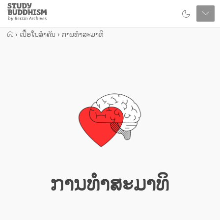
Close
Study
Buddhism
Home
›
ເນື້ອໃນສຳຄັນ
›
ການທຳສະມາທິ
ການທຳສະມາທິ