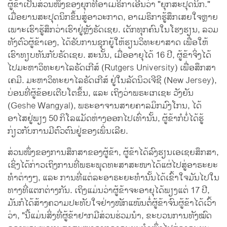
ຜູ້ຂ້າເປັນສ່ວນໜຶ່ງຂອງຍຸກທີ່ອາເມຣິກາເອີ້ນວ່າ "ຍຸກສະປຸດນິກ."
ເມື່ອຍານສະປຸດນິກຂຶ້ນສູ່ອາວະກາດ, ອາເມຣິກາຮູ້ສຶກເສຍໃຈຫຼາຍ
ເພາະເຮົາຮູ້ສຶກວ່າເຮົາຢູ່ຫຼັງຣັດເຊຍ. ເດັກທຸກຄົນໃນໂຮງຮຽນ, ລວມ
ທັງຕົວຜູ້ຂ້າເອງ, ໄດ້ຮັບການຊຸກຍູ້ໃຫ້ຮຽນວິທະຍາສາດ ເພື່ອໃຫ້
ເຮົາທຽບທັນກັບຣັດເຊຍ. ສະນັ້ນ, ເມື່ອອາຍຸໄດ້ 16 ປີ, ຜູ້ຂ້າຈິ່ງໄດ້
ໄປມະຫາວິທະຍາໄລຣັດເກີສ໌ (Rutgers University) ເພື່ອສຶກສາ
ເຄມີ. ມະຫາວິທະຍາໄລຣັດເກີສ໌ ຢູ່ໃນລັດນິວເຈີຊີ (New Jersey),
ບ່ອນທີ່ຜູ້ຂ້ອຍເຕີບໂຕຂຶ້ນ, ແລະ ເຖິງວ່າພຣະເກເຊະ ວັງຍັນ
(Geshe Wangyal), ພຣະອາຈານສາຍຄາລມິກມົງໂກນ, ໄດ້
ອາໄສຢູ່ພຽງ 50 ກິໂລແມັດຫ່າງອອກໄປເທົ່ານັ້ນ, ຜູ້ຂ້າກໍບໍ່ໄດ້ຮູ້
ກ່ຽວກັບການມີຕົວຕົນຢູ່ຂອງເພິ່ນເລີຍ.
ສ່ວນໜຶ່ງຂອງການສຶກສາຂອງຜູ້ຂ້າ, ຜູ້ຂ້າໄດ້ລົງຮຽນເອເຊຍສຶກສາ,
ເຊິ່ງໄດ້ກ່າວເຖິງການທີ່ພຣະພຸດທະສາສະໜາໄດ້ແຜ່ໄປສູ່ອາຣະຍະ
ທໍາຕ່າງໆ, ແລະ ການທີ່ແຕ່ລະອາຣະຍະທໍານັ້ນໄດ້ເຂົ້າໃຈມັນໄປໃນ
ທາງທີ່ແຕກຕ່າງກັນ. ເຖິງແມ່ນວ່າຜູ້ຂ້າຈະອາຍຸໄດ້ພຽງແຕ່ 17 ປີ,
ມັນກໍໄດ້ສ້າງຄວາມປະທັບໃຈຢ່າງໜັກແໜ້ນຕໍ່ຜູ້ຂ້າຈົນຜູ້ຂ້າໄດ້ເວົ້າ
ວ່າ, "ນີ້ແມ່ນສິ່ງທີ່ຜູ້ຂ້າຢາກມີສ່ວນຮ່ວມນຳ, ຂະບວນການທັງໝົດ