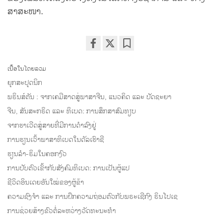
ສາສະໜາ.
Share
Bookmark
on
ເນື້ອໃນໂດຍລວມ
facebook
ຍຸກສະປຸດນິກ
ພຣິນສ໌ຕັນ : ຈາກເຄມີສາດສູ່ພາສາຈີນ, ແນວຄິດ ແລະ ປັດຊະຍາ
ຈີນ, ສັນສະກຣິດ ແລະ ທິເບດ: ການສຶກສາສົມທຽບ
ຈາກຮາເວີດສູ່ສາຍທີ່ມີການດຳລົງຢູ່
ການຮຽນເວົ້າພາສາທິເບດໃນດັລເຮົາຊີ
ຮຽນລຳ-ຣິມໃນຄອກງົວ
ການປັບຕົວເຂົ້າກັບສັງຄົມທິເບດ: ການເປັນຜູ້ແປ
ຊີວິດອິນເດຍອັນໃໝ່ຂອງຜູ້ຂ້າ
ຄວາມຊົງຈຳ ແລະ ການຝຶກຄວາມຖ່ອມຕົວກັບພຣະເຊີກົງ ຣິນໂປເຊ
ການຊ່ວຍສ້າງຂົວຕໍ່ລະຫວ່າງວັດທະນະທຳ