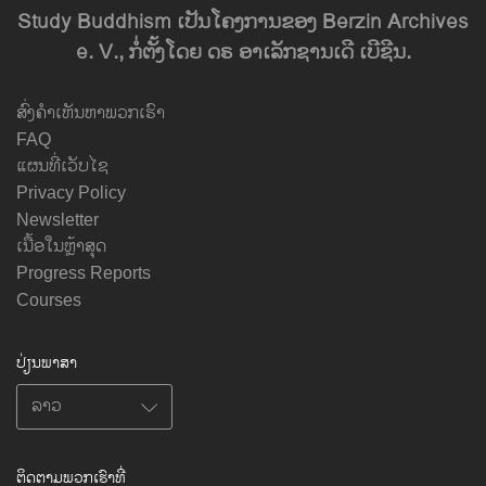
Study Buddhism ເປັນໂຄງການຂອງ Berzin Archives
e. V., ກໍ່ຕັ້ງໂດຍ ດຣ ອາເລັກຊານເດີ ເບີຊີນ.
ສົ່ງຄຳເຫັນຫາພວກເຮົາ
FAQ
ແຜນທີ່ເວັບໄຊ
Privacy Policy
Newsletter
ເນື້ອໃນຫຼ້າສຸດ
Progress Reports
Courses
ປ່ຽນພາສາ
ຕິດຕາມພວກເຮົາທີ່