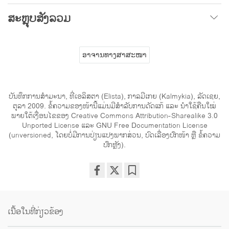
ສະຫຼຸບສັງລວມ
ອາຈານທາງສາສະໜາ
ບັນທຶກການສໍາມະນາ, ທີ່ເອລິສຕາ (Elista), ກາລມີເກຍ (Kalmykia), ລັດເຊຍ,
ຕຸລາ 2009. ຂໍ້ຄວາມຂອງໜ້ານີ້ແມ່ນມີສໍາລັບການດັດແກ້ ແລະ ນໍາໃຊ້ຄືນໃໝ່
ພາຍໃຕ້ເງື່ອນໄຂຂອງ Creative Commons Attribution-Sharealike 3.0
Unported License ແລະ GNU Free Documentation License
(unversioned, ໂດຍບໍ່ມີການປ່ຽນແປງພາກສ່ວນ, ບົດເລື່ອງປົກໜ້າ ຫຼື ຂໍ້ຄວາມ
ປົກຫຼັງ).
Share
Bookmark
on
facebook
ເນື້ອໃນທີ່ກ່ຽວຂ້ອງ