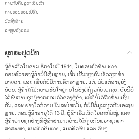
ການກັບຄືນສູ່ຕາເວັນຕົກ
ຖານຮວບຮວມເບີຊີນ
ບົດສົ່ງທ້າຍ
ສະຫຼຸບສັງລວມ
ຍຸກສະປຸດນິກ
ຜູ້ຂ້າເກີດໃນອາເມຣິກາໃນປີ 1944, ໃນຄອບຄົວທໍາມະດາ.
ຄອບຄົວຂອງຜູ້ຂ້າບໍ່ມີເງິນຫຼາຍ, ເພິ່ນເປັນພຽງຄົນເຮັດວຽກທຳ
ມາະດາ, ແລະ ເພິ່ນກໍບໍ່ມີການສຶກສາຫຼາຍ. ແຕ່, ນັບແຕ່ອາຍຸຍັງ
ນ້ອຍ, ຜູ້ຂ້າໄດ້ມີຄວາມສົນໃຈຫຼາຍໃນສິ່ງທີ່ກ່ຽວກັບເອເຊຍ. ອັນນີ້ບໍ່
ໄດ້ຮັບການຊຸກຍູ້ຈາກຄອບຄົວຂອງຜູ້ຂ້າ, ແຕ່ກໍບໍ່ໄດ້ຖືກຫ້າມເຊັ່ນ
ກັນ, ແລະ ຢ່າງໃດກໍຕາມ ໃນສະໄໝນັ້ນ, ກໍບໍ່ມີຂໍ້ມູນກ່ຽວກັບເອເຊຍ
ຫຼາຍ. ຕອນຜູ້ຂ້າອາຍຸໄດ້ 13 ປີ, ຜູ້ຂ້າເລີ່ມເຮັດໂຍຄະກັບໝູ່, ແລະ
ຜູ້ຂ້າອ່ານທຸກຢ່າງທີ່ຜູ້ຂ້າສາມາດອ່ານໄດ້ກ່ຽວກັບພຣະພຸດທະ
ສາສະໜາ, ແນວຄິດອິນເດຍ, ແນວຄິດຈີນ ແລະ ອື່ນໆ.