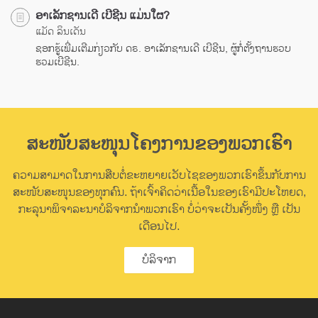
ອາເລັກຊານເດີ ເບີຊີນ ແມ່ນໃຜ?
ແມັດ ລິນເດັນ
ຊອກຮູ້ເພີ່ມເຕີມກ່ຽວກັບ ດຣ. ອາເລັກຊານເດີ ເບີຊີນ, ຜູ້ກໍ່ຕັ້ງຖານຮວບ
ຮວມເບີຊີນ.
ສະໜັບສະໜຸນໂຄງການຂອງພວກເຮົາ
ຄວາມສາມາດໃນການສືບຕໍ່ຂະຫຍາຍເວັບໄຊຂອງພວກເຮົາຂຶ້ນກັບການ
ສະໜັບສະໜຸນຂອງທຸກຄົນ. ຖ້າເຈົ້າຄິດວ່າເນື້ອໃນຂອງເຮົາມີປະໂຫຍດ,
ກະລຸນາພິຈາລະນາບໍລິຈາກນຳພວກເຮົາ ບໍ່ວ່າຈະເປັນຄັ້ງໜຶ່ງ ຫຼື ເປັນ
ເດືອນໄປ.
ບໍລິຈາກ