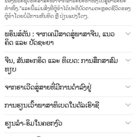
ຂອງພຣະພຸດທະສາສະໜາຈາກອາຣະຍະທຳໜຶ່ງໄປສູ່ອາຣະຍະ
ທໍາໜຶ່ງ."ແລະນີ້ແມ່ນສິ່ງທີ່ຜູ້ຂ້າໄດ້ປະຕິບັດຕາມຕະຫຼອດຊີວິດຂອງ
ຜູ້ຂ້າໂດຍບໍ່ມີການຫັນທິດ ຫຼື ປ່ຽນແປງໃດໆ.
ພຣິນສ໌ຕັນ : ຈາກເຄມີສາດສູ່ພາສາຈີນ, ແນວ
ຄິດ ແລະ ປັດຊະຍາ
ຈີນ, ສັນສະກຣິດ ແລະ ທິເບດ: ການສຶກສາສົມ
ທຽບ
ຈາກຮາເວີດສູ່ສາຍທີ່ມີການດຳລົງຢູ່
ການຮຽນເວົ້າພາສາທິເບດໃນດັລເຮົາຊີ
ຮຽນລຳ-ຣິມໃນຄອກງົວ