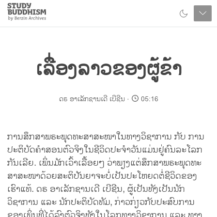
Close
Study
Buddhism
Home
ເລື່ອງລາວຂອງຜູ້ຂ້າ
ດຣ ອາເລັກຊານເດີ ເບີຊີນ
05:16
ການສຶກສາພຣະພຸດທະສາສະໜາໃນທາງວິຊາການ ກັບ ການ
ປະຕິບັດຄຳສອນຕົວຈິງໃນຊີວິດປະຈໍາວັນແມ່ນຢູ່ຄົນລະໂລກ
ກັນເລີຍ. ເພິ່ນມັກເວົ້າເລື້ອຍໆ ວ່າພຽງແຕ່ສຶກສາພຣະພຸດທະ
ສາສະໜາດ້ວຍສະຕິປັນຍາຈະບໍ່ເປັນປະໂຫຍດຕໍ່ຊີວິດຂອງ
ເຮົາແທ້. ດຣ ອາເລັກຊານເດີ ເບີຊີນ, ຜູ້ເປັນທັງເປັນນັກ
ວິຊາການ ແລະ ນັກປະຕິບັດທັມ, ກ່າວກ່ຽວກັບປະສົບການ
ຂອງເພິ່ນທີ່ໄດ້ລົງຕົວຈິງທັງໃນໂລກທາງວິຊາການ ແລະ ທາງ