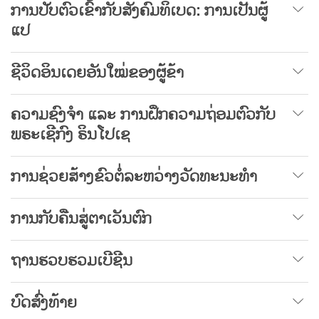
ການປັບຕົວເຂົ້າກັບສັງຄົມທິເບດ: ການເປັນຜູ້
ແປ
ຊີວິດອິນເດຍອັນໃໝ່ຂອງຜູ້ຂ້າ
ຄວາມຊົງຈຳ ແລະ ການຝຶກຄວາມຖ່ອມຕົວກັບ
ພຣະເຊີກົງ ຣິນໂປເຊ
ການຊ່ວຍສ້າງຂົວຕໍ່ລະຫວ່າງວັດທະນະທຳ
ການກັບຄືນສູ່ຕາເວັນຕົກ
ຖານຮວບຮວມເບີຊີນ
ບົດສົ່ງທ້າຍ