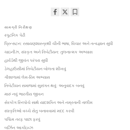
Share
Bookmark
on
સામગ્રી નિરીક્ષણ
facebook
સ્પુટનિક પેઢી
પ્રિન્સટન: રસાયણશાસ્ત્રથી ચીની ભાષા, વિચાર અને તત્વજ્ઞાન સુધી
ચાઇનીઝ, સંસ્કૃત અને તિબેટીયન: તુલનાત્મક અભ્યાસ
હાર્વર્ડથી જીવંત પરંપરા સુધી
ડેલહાઉસીમાં તિબેટીયન બોલતા શીખવું
ગૌશાળામાં લેમ-રિમ અભ્યાસ
તિબેટીયન સમાજમાં સુસંગત થવું: અનુવાદક બનવું
મારું નવું ભારતીય જીવન
સેરકોંગ રિનપોચે સાથે યાદશક્તિ અને નમ્રતાની તાલીમ
સંસ્કૃતિઓ વચ્ચે સેતુ બનાવવામાં મદદ કરવી
પશ્ચિમ તરફ પાછા ફરવું
બર્ઝિન આર્કાઇવ્ઝ