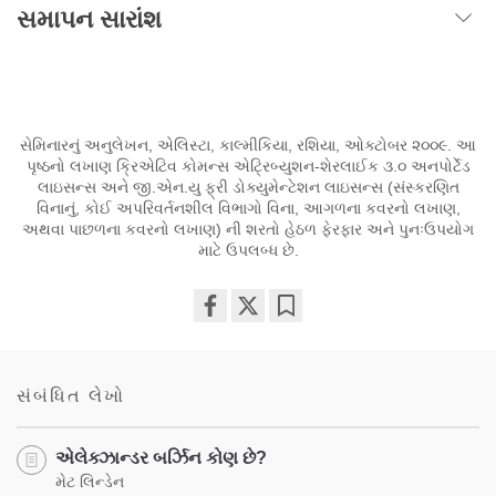
સમાપન સારાંશ
સેમિનારનું અનુલેખન, એલિસ્ટા, કાલ્મીકિયા, રશિયા, ઓક્ટોબર ૨૦૦૯. આ
પૃષ્ઠનો લખાણ ક્રિએટિવ કોમન્સ એટ્રિબ્યુશન-શેરલાઈક ૩.૦ અનપોર્ટેડ
લાઇસન્સ અને જી.એન.યુ ફ્રી ડોક્યુમેન્ટેશન લાઇસન્સ (સંસ્કરણિત
વિનાનું, કોઈ અપરિવર્તનશીલ વિભાગો વિના, આગળના કવરનો લખાણ,
અથવા પાછળના કવરનો લખાણ) ની શરતો હેઠળ ફેરફાર અને પુનઃઉપયોગ
માટે ઉપલબ્ધ છે.
Share
Bookmark
on
facebook
સંબંધિત લેખો
એલેક્ઝાન્ડર બર્ઝિન કોણ છે?
મેટ લિન્ડેન