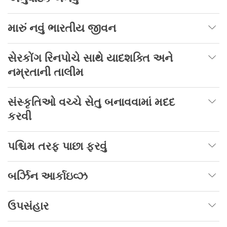
મારું નવું ભારતીય જીવન
સેરકોંગ રિનપોચે સાથે યાદશક્તિ અને
નમ્રતાની તાલીમ
સંસ્કૃતિઓ વચ્ચે સેતુ બનાવવામાં મદદ
કરવી
પશ્ચિમ તરફ પાછા ફરવું
બર્ઝિન આર્કાઇવ્ઝ
ઉપસંહાર