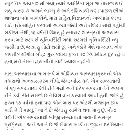
સ્પુટનિક અવકાશમાં ગયો, ત્યારે અમેરિકા ખૂબ જ નારાજ થઈ
ગયું કારણ કે અમને લાગ્યું કે અમે રશિયાથી ઘણા પાછળ છીએ.
શાળાના બધા બાળકોને, મારા સહિત, વિજ્ઞાનનો અભ્યાસ કરવા
માટે પ્રોત્સાહિત કરવામાં આવ્યા જેથી અમે રશિયા સાથે પહોંચી
શકીએ. તેથી, ૧૬ વર્ષની ઉંમરે, હું રસાયણશાસ્ત્રનો અભ્યાસ
કરવા માટે રુટગર્સ યુનિવર્સિટી ગયો. રુટગર્સ યુનિવર્સિટી ન્યુ
જર્સીમાં છે, જ્યાં હું મોટો થયો છું, અને જોકે ગેશે વાંગ્યાલ, એક
કાલ્મીક મોંગોલ બૌદ્ધ ગુરુ, કદાચ ફક્ત ૫૦ કિલોમીટર દૂર રહેતા
હતા, મને તેમના હયાતીનો કોઈ ખ્યાલ નહોતો.
મારા અભ્યાસના ભાગ રૂપે મેં એશિયન અભ્યાસક્રમનો એક
વધારાનો અભ્યાસક્રમ લીધો, જેમાં બૌદ્ધ ધર્મ એક સભ્યતાથી
બીજી સભ્યતામાં કેવી રીતે ગયો અને દરેક સભ્યતા તેને અલગ
રીતે કેવી રીતે સમજે છે તે વિશે વાત કરવામાં આવી હતી. જોકે હું
ફક્ત ૧૭ વર્ષનો હતો, પણ એને મારા પર એટલી મજબૂત છાપ
પાડી કે મેં કહ્યું, "આ તે છે જેમાં હું સામેલ થવા માંગુ છું, બૌદ્ધ
ધર્મની એક સભ્યતાથી બીજી સભ્યતામાં જવાની સમગ્ર
પ્રક્રિયા." અને આ તે છે જે મેં મારા બાકીના જીવન દરમિયાન