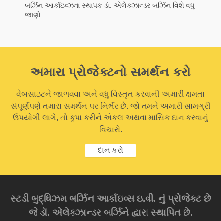
બર્ઝિન આર્કાઇવ્ઝના સ્થાપક ડૉ. એલેક્ઝાન્ડર બર્ઝિન વિશે વધુ
જાણો.
અમારા પ્રોજેક્ટનો સમર્થન કરો
વેબસાઇટને જાળવવા અને વધુ વિસ્તૃત કરવાની અમારી ક્ષમતા
સંપૂર્ણપણે તમારા સમર્થન પર નિર્ભર છે. જો તમને અમારી સામગ્રી
ઉપયોગી લાગે, તો કૃપા કરીને એકલ અથવા માસિક દાન કરવાનું
વિચારો.
દાન કરો
સ્ટડી બુદ્ધિઝમ બર્ઝિન આર્કાઇવ્સ ઇ.વી. નું પ્રોજેક્ટ છે
જે ડૉ. એલેક્ઝાન્ડર બર્ઝિને દ્વારા સ્થાપિત છે.