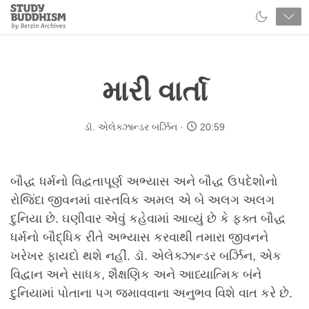
Close
Study
Buddhism
Home
મારી વાર્તા
ડૉ. એલેક્ઝાન્ડર બર્ઝિન
20:59
બૌદ્ધ ધર્મનો વિદ્વતાપૂર્ણ અભ્યાસ અને બૌદ્ધ ઉપદેશોનો
રોજિંદા જીવનમાં વાસ્તવિક અમલ એ બે અલગ અલગ
દુનિયા છે. ઘણીવાર એવું કહેવામાં આવ્યું છે કે ફક્ત બૌદ્ધ
ધર્મનો બૌદ્ધિક રીતે અભ્યાસ કરવાથી તમારા જીવનને
ખરેખર ફાયદો થશે નહીં. ડૉ. એલેક્ઝાન્ડર બર્ઝિન, એક
વિદ્વાન અને સાધક, શૈક્ષણિક અને આધ્યાત્મિક બંને
દુનિયામાં પોતાના પગ જમાવવાના અનુભવ વિશે વાત કરે છે.