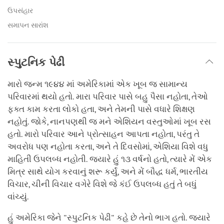
ઉપસંહાર
સમાપન સારાંશ
સ્પુટનિક પેઢી
મારો જન્મ ૧૯૪૪ માં અમેરિકામાં એક ખૂબ જ સામાન્ય
પરિવારમાં થયો હતો. મારા પરિવાર પાસે બહુ પૈસા નહોતા, તેઓ
ફક્ત કામ કરતા લોકો હતા, અને તેમની પાસે વધારે શિક્ષણ
નહોતું. જોકે, નાનપણથી જ મને એશિયન વસ્તુઓમાં ખૂબ રસ
હતો. મારો પરિવાર આને પ્રોત્સાહન આપતા નહોતા, પરંતુ તે
અવરોધ પણ નહોતા કરતા, અને તે દિવસોમાં, એશિયા વિશે વધુ
માહિતી ઉપલબ્ધ નહોતી. જ્યારે હું ૧૩ વર્ષનો હતો, ત્યારે મેં એક
મિત્ર સાથે યોગ કરવાનું શરૂ કર્યું, અને મેં બૌદ્ધ ધર્મ, ભારતીય
વિચાર, ચીની વિચાર વગેરે વિશે જે કંઈ ઉપલબ્ધ હતું તે બધું
વાંચ્યું.
હું અમેરિકા જેને "સ્પુટનિક પેઢી" કહે છે તેનો ભાગ હતો. જ્યારે