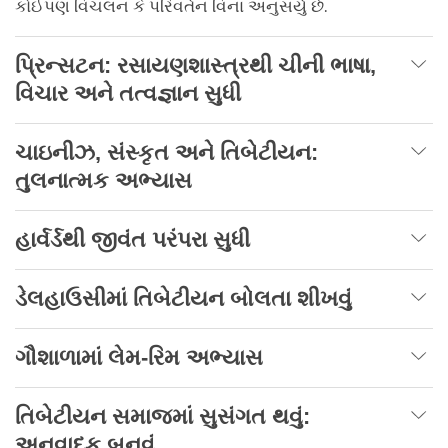
કોઈપણ વિચલન કે પરિવર્તન વિના અનુસર્યું છે.
પ્રિન્સટન: રસાયણશાસ્ત્રથી ચીની ભાષા
,
વિચાર અને તત્વજ્ઞાન સુધી
ચાઇનીઝ
,
સંસ્કૃત અને તિબેટીયન:
તુલનાત્મક અભ્યાસ
હાર્વર્ડથી જીવંત પરંપરા સુધી
ડેલહાઉસીમાં તિબેટીયન બોલતા શીખવું
ગૌશાળામાં લેમ-રિમ અભ્યાસ
તિબેટીયન સમાજમાં સુસંગત થવું:
અનુવાદક બનવું