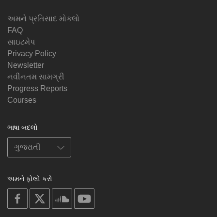
અમને પ્રતિસાદ મોકલો
FAQ
સાઇટમેપ
Privacy Policy
Newsletter
નવીનતમ સામગ્રી
Progress Reports
Courses
ભાષા બદલો
અમને ફોલો કરો
on
on
on
on
facebook
X
soundcloud
youtube