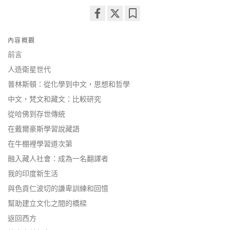
Share
Bookmark
on
內容概觀
facebook
前言
人造衛星世代
普林斯頓：從化學到中文，思想和哲學
中文，梵文和藏文：比較研究
從哈佛到存世傳統
在戴爾豪斯學習說藏語
在牛棚裡學習道次第
融入藏人社會：成為一名翻譯者
我的印度新生活
與色貢仁波切的謙卑訓練和回憶
幫助建立文化之間的橋樑
返回西方