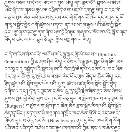
ཤུགས་བཅག་པ་དེ་འདྲ་ཡང་གང་བྱས་མེད། གང་ལྟར་དེའི་སྐབས་ལ་ཨེ་ཤ་
ཡའི་སྐོར་ལ་གནས་ཚུལ་ཆ་འཕྲིན་དེ་ཙམ་མང་པོ་རག་རྒྱུ་མེད། ང་རང་ལོ་
བཅུ་གསུམ་ཡིན་པའི་སྐབས་སུ་ངས་རང་གི་གྲོགས་པོ་ཞིག་དང་མཉམ་དུ་ཡོ་
ག་ལུས་སྦྱོང་བྱེད་འགོ་ཚུགས་པ་དང་། ནང་པ་སངས་རྒྱས་པའི་ཆོས་ཀྱི་སྐོར་
དང་། རྒྱ་གར་དང་རྒྱ་ནག་གི་བསམ་བློའི་རྣམ་གཞག་ལ་སོགས་པའི་སྐོར་གང་
ཡོད་པ་ཚང་མ་གང་ཐུབ་ཅི་ཐུབ་ཀྱིས་བཀླགས་པ་ཡིན།
ང་ནི་ཨ་རིས་ཟེར་བའི་ “བཅོས་མའི་རྒྱུ་སྐར་གྱི་མི་རབས་” (Sputnik
Generation) ཀྱི་ཆ་ཤས་ཤིག་རེད། བཅོས་པའི་རྒྱུ་སྐར་སྦུཊ་ནིག་ཐོག་མར་
བར་སྣང་དུ་བསྐྱོད་པའི་སྐབས། ཨ་རི་ཁོང་ཁྲོ་ཆེན་པོ་ལངས་ཡོད། གང་ཡིན་
ཟེར་ན། ང་ཚོ་ཨུ་རུ་སུའི་རྗེས་ལ་ཐག་རིང་པོར་ལུས་ཡོད་པ་ཚོར་ཡོད། རང་
ཉིད་ཚུད་པའི་སློབ་གྲྭར་ཡོད་པའི་ཕྲུ་གུ་ཚང་མ་ཚན་རིག་སློབ་སྦྱོང་བྱེད་
དགོས་པ་དང་། དེ་ལྟར་བྱུང་ན་ང་ཚོས་ཨུ་རུ་སུའི་རྗེས་ཟིན་ཐུབ་ཅེས་སེམས་
ཤུགས་སྤར་གྱི་རེད། བྱས་ཙང་། ང་ལོ་བཅུ་དྲུག་ལ་སླེབས་སྐབས་རཏ་གྷར་སི་
(Rutgers) གཙུག་ལག་སློབ་ཁང་ཆེན་མོར་རྫས་སྦྱོར་རིག་པའི་སློབ་སྦྱོང་
ཆེད་དུ་སོང་། རཏ་གྷར་སི་གཙུག་ལག་སློབ་ཁང་ཆེན་མོ་ནི་ང་རང་འཚར་
ལོངས་བྱུང་ས་ནེའུ་ཇར་སི་ (New Jersey) ནང་དུ་ཡོད། ཁལ་མིག་སོག་
པོའི་ནང་པའི་དགེ་བཤེས་དབང་རྒྱལ་ལགས་ངའི་ཁྱིམ་ནས་ཕལ་ཆེར་རྒྱང་