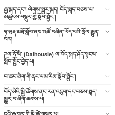
རྒྱ་སྐད་དང་། ལེགས་སྦྱར་སྐད། བོད་སྐད་བཅས་ལ་
མཚུངས་བསྡུར་གྱི་སློབ་སྦྱོང་།
ཧ་ཝརྡ་མཐོ་སློབ་ནས་འཚོ་བཞིན་ཡོད་པའི་སྲོལ་རྒྱུན་
བར།
ཌལ་ཧོ་སི་ (Dalhousie) ལ་བོད་སྐད་ཤོད་སྟངས་
སློབ་སྦྱོང་བྱེད་པ།
བ་ཚང་ཞིག་གི་ནང་ལམ་རིམ་སློབ་སྦྱོང་།
བོད་མིའི་སྤྱི་ཚོགས་ནང་རན་འཇུག་དང་བཅས་སྐད་
སྒྱུར་བ་ཞིག་ཆགས་པ།
ངའི་རྒྱ་གར་གྱི་མི་ཚེ་གསར་པ།