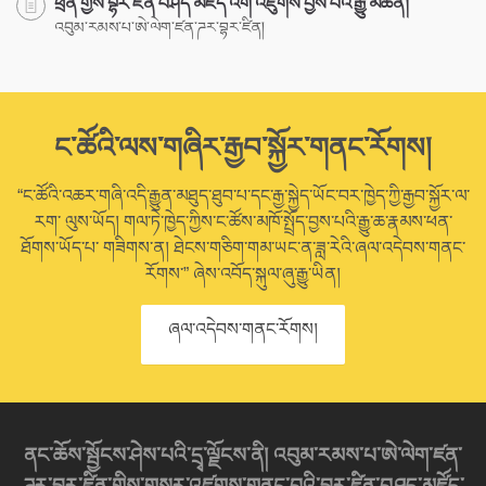
ཕྲན་གྱིས་བྷར་ཛིན་བཤད་མཛོད་འགོ་འཛུགས་བྱས་པའི་རྒྱུ་མཚན།
འབུམ་རམས་པ་ཨེ་ལེག་ཛན་ཌར་བྷར་ཛིན།
ང་ཚོའི་ལས་གཞིར་རྒྱབ་སྐྱོར་གནང་རོགས།
“ང་ཚོའི་འཆར་གཞི་འདི་རྒྱུན་མཐུད་ཐུབ་པ་དང་རྒྱ་སྐྱེད་ཡོང་བར་ཁྱེད་ཀྱི་རྒྱབ་སྐྱོར་ལ་
རག་ ལུས་ཡོད། གལ་ཏེ་ཁྱེད་ཀྱིས་ང་ཚོས་མཁོ་སྤྲོད་བྱས་པའི་རྒྱུ་ཆ་རྣམས་ཕན་
ཐོགས་ཡོད་པ་ གཟིགས་ན། ཐེངས་གཅིག་གམ་ཡང་ན་ཟླ་རེའི་ཞལ་འདེབས་གནང་
རོགས་” ཞེས་འབོད་སྐུལ་ཞུ་རྒྱུ་ཡིན།
ཞལ་འདེབས་གནང་རོགས།
ནང་ཆོས་སྦྱོངས་ཤེས་པའི་དྲྭ་ལྗོངས་ནི། འབུམ་རམས་པ་ཨེ་ལེག་ཛན་
ཌར་བྷར་ཛིན་གྱིས་གསར་འཛུགས་གནང་བའི་བྷར་ཛིན་བཤད་མཛོད་