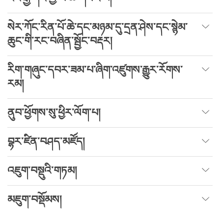
སེར་ཀོང་རིན་པོ་ཆེ་དང་མཉམ་དུ་དྲན་ཤེས་དང་སྙེམ་
ཆུང་གི་རང་བཞིན་སྦྱོང་བརྡར།
རིག་གཞུང་དབར་ཟམ་པ་ཞིག་འཛུགས་རྒྱུར་རོགས་
རམ།
ནུབ་ཕྱོགས་སུ་ཕྱིར་ལོག་པ།
བྷར་ཛིན་བཤད་མཛོད།
འཇུག་བསྡུའི་གཏམ།
མཇུག་བསྡོམས།