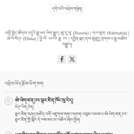
དགེ་བའི་བཤེས་གཉེན།
བགྲོ་གླེང་ཚོགས་འདུའི་སྒྲ་ཕབ་ཡིག་སྒྱུར། ཨུ་རུ་སུ་ (Russia) ། ཀལ་མུག་ (Kalmykia) །
ཨེ་ལི་སི་ཊ་ (Elista) ། ཕྱི་ལོ་ ༢༠༠༩ ཟླ་ ༡༠ ། དབྱིན་སྐད་ནས་ཨཱཙཱརྱ་གྲགས་པ་རྒྱ་མཚོས་
བསྒྱུར།།
Share
on
facebook
འབྲེལ་ཡོད་རྩོམ་ཡིག་ཁག
ཨེ་ལེག་ཛན་ཌར་བྷར་ཛིན་ཁོང་སུ་རེད།
མེཊ་ལིན་ཌེན།
བྷར་ཛིན་བཤད་མཛོད་འགོ་འཛུགས་གནང་མཁན་འབུམ་རམས་པ་ཨེ་ལེག་ཛན་ཌར་
བྷར་ཛིན་གྱི་སྐོར་དེ་ལས་མང་བ་འཚོལ་ཞིབ་བྱོས།