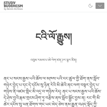
Close
Study
Buddhism
Home
ངའི་ལོ་རྒྱུས།
འབུམ་རམས་པ་ཨེ་ལེག་ཛན་ཌར་བྷར་ཛིན།
ནང་པ་སངས་རྒྱས་པའི་ཆོས་ལ་མཁས་པའི་ངང་ཚུལ་གྱི་ཐོག་ནས་སློབ་
གཉེར་བྱེད་པ་དང་དེ་དངོས་སུ་ཉིན་རེའི་མི་ཚེའི་ནང་ལག་བསྟར་བྱེད་པ་
གཉིས་ནི་འཛམ་གླིང་མི་འདྲ་བ་གཉིས་རེད། ནང་པ་སངས་རྒྱས་པའི་ཆོས་
དེ་ཤེས་བྱའི་རྣམ་གྲངས་ཤིག་ཏུ་བརྩིས་ནས་སློབ་སྦྱོང་བྱས་ན། རང་གི་མི་
ཚེར་དངོས་སུ་ཕན་ཐོགས་གང་ཡང་མེད་ཅེས་ནམ་རྒྱུན་བཤད་སྡོད་ཀྱི་