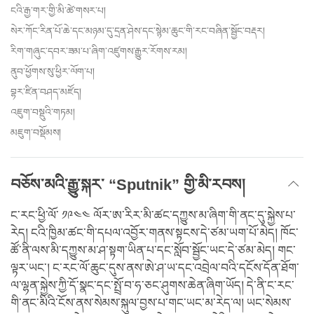
ངའི་རྒྱ་གར་གྱི་མི་ཚེ་གསར་པ།
སེར་ཀོང་རིན་པོ་ཆེ་དང་མཉམ་དུ་དྲན་ཤེས་དང་སྙེམ་ཆུང་གི་རང་བཞིན་སྦྱོང་བརྡར།
རིག་གཞུང་དབར་ཟམ་པ་ཞིག་འཛུགས་རྒྱུར་རོགས་རམ།
ནུབ་ཕྱོགས་སུ་ཕྱིར་ལོག་པ།
བྷར་ཛིན་བཤད་མཛོད།
འཇུག་བསྡུའི་གཏམ།
མཇུག་བསྡོམས།
བཅོས་མའི་རྒྱུ་སྐར་ “Sputnik” གྱི་མི་རབས།
ང་རང་ཕྱི་ལོ་ ༡༩༤༤ ལོར་ཨ་རིར་མི་ཚང་དཀྱུས་མ་ཞིག་གི་ནང་དུ་སྐྱེས་པ་
རེད། ངའི་ཁྱིམ་ཚང་གི་དཔལ་འབྱོར་གནས་སྟངས་དེ་ཙམ་ཡག་པོ་མེད། ཁོང་
ཚོ་ནི་ལས་མི་དཀྱུས་མ་ཤ་སྟག་ཡིན་པ་དང་སློབ་སྦྱོང་ཡང་དེ་ཙམ་མེད། གང་
ལྟར་ཡང་། ང་རང་ལོ་ཆུང་དུས་ནས་ཨེ་ཤ་ཡ་དང་འབྲེལ་བའི་དངོས་དོན་ཐོག་
ལ་ལྷན་སྐྱེས་ཀྱི་དོ་སྣང་དང་སྤྲོ་བ་ཧ་ཅང་ཤུགས་ཆེན་ཞིག་ཡོད། དེ་ནི་ང་རང་
གི་ནང་མིའི་ངོས་ནས་སེམས་སྐུལ་བྱས་པ་གང་ཡང་མ་རེད་ལ། ཡང་སེམས་