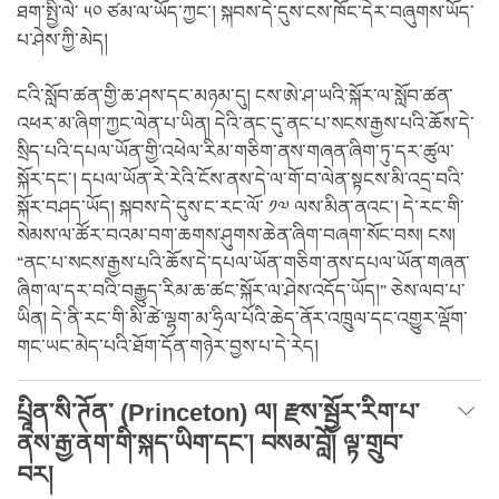
ཐག་སྤྱི་ལེ་ ༥༠ ཙམ་ལ་ཡོད་ཀྱང་། སྐབས་དེ་དུས་ངས་ཁོང་དེར་བཞུགས་ཡོད་
པ་ཤེས་ཀྱི་མེད།
ངའི་སློབ་ཚན་གྱི་ཆ་ཤས་དང་མཉམ་དུ། ངས་ཨེ་ཤ་ཡའི་སྐོར་ལ་སློབ་ཚན་
འཕར་མ་ཞིག་ཀྱང་ལེན་པ་ཡིན། དེའི་ནང་དུ་ནང་པ་སངས་རྒྱས་པའི་ཆོས་དེ་
སྲིད་པའི་དཔལ་ཡོན་གྱི་འཕེལ་རིམ་གཅིག་ནས་གཞན་ཞིག་ཏུ་དར་ཚུལ་
སྐོར་དང་། དཔལ་ཡོན་རེ་རེའི་ངོས་ནས་དེ་ལ་གོ་བ་ལེན་སྟངས་མི་འདྲ་བའི་
སྐོར་བཤད་ཡོད། སྐབས་དེ་དུས་ང་རང་ལོ་ ༡༧ ལས་མིན་ནའང་། དེ་རང་གི་
སེམས་ལ་ཚོར་བའམ་བག་ཆགས་ཤུགས་ཆེན་ཞིག་བཞག་སོང་བས། ངས།
“ནང་པ་སངས་རྒྱས་པའི་ཆོས་དེ་དཔལ་ཡོན་གཅིག་ནས་དཔལ་ཡོན་གཞན་
ཞིག་ལ་དར་བའི་བརྒྱུད་རིམ་ཆ་ཚང་སྐོར་ལ་ཤེས་འདོད་ཡོད།” ཅེས་ལབ་པ་
ཡིན། དེ་ནི་རང་གི་མི་ཚེ་ལྷག་མ་ཧྲིལ་པོའི་ཆེད་ནོར་འཁྲུལ་དང་འགྱུར་ལྡོག་
གང་ཡང་མེད་པའི་ཐོག་དོན་གཉེར་བྱས་པ་དེ་རེད།
པྲཱིན་སི་ཊོན་ (Princeton) ལ། རྫས་སྦྱོར་རིག་པ་
ནས་རྒྱ་ནག་གི་སྐད་ཡིག་དང་། བསམ་བློ། ལྟ་གྲུབ་
བར།