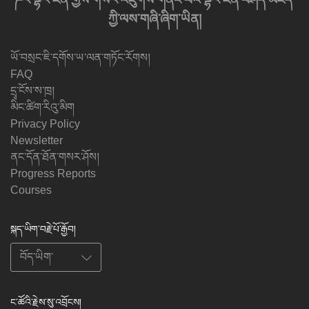
ཀྱི་ལས་གཞི་ཞིག་ཡིན།
ཡོ་བསྲང་ཇི་དགོས་ཡ་ལན་གཏོང་རོགས།
FAQ
དྲྭ་ངོས་ས་ཁྲ།
མིང་ཚིག་རིའུ་མིག
Privacy Policy
Newsletter
ནང་དོན་ཐོན་གསར་ཤོས།
Progress Reports
Courses
སྐད་ཡིག་བརྗེ་པོ་རྒྱོབ།
ང་ཚོའི་རྗེས་སུ་འབྲོངས།