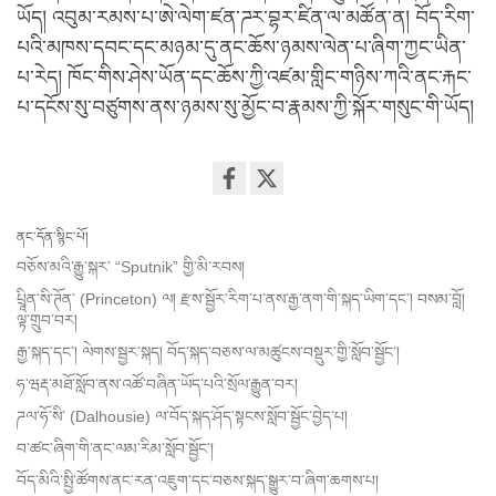
ཡོད། འབུམ་རམས་པ་ཨེ་ལེག་ཛན་ཌར་བྷར་ཛིན་ལ་མཚོན་ན། བོད་རིག་
པའི་མཁས་དབང་དང་མཉམ་དུ་ནང་ཆོས་ཉམས་ལེན་པ་ཞིག་ཀྱང་ཡིན་
པ་རེད། ཁོང་གིས་ཤེས་ཡོན་དང་ཆོས་ཀྱི་འཛམ་གླིང་གཉིས་ཀའི་ནང་རྐང་
པ་དངོས་སུ་བཙུགས་ནས་ཉམས་སུ་མྱོང་བ་རྣམས་ཀྱི་སྐོར་གསུང་གི་ཡོད།
Share
on
ནང་དོན་སྙིང་པོ།
facebook
བཅོས་མའི་རྒྱུ་སྐར་ “Sputnik” གྱི་མི་རབས།
པྲཱིན་སི་ཊོན་ (Princeton) ལ། རྫས་སྦྱོར་རིག་པ་ནས་རྒྱ་ནག་གི་སྐད་ཡིག་དང་། བསམ་བློ།
ལྟ་གྲུབ་བར།
རྒྱ་སྐད་དང་། ལེགས་སྦྱར་སྐད། བོད་སྐད་བཅས་ལ་མཚུངས་བསྡུར་གྱི་སློབ་སྦྱོང་།
ཧ་ཝརྡ་མཐོ་སློབ་ནས་འཚོ་བཞིན་ཡོད་པའི་སྲོལ་རྒྱུན་བར།
ཌལ་ཧོ་སི་ (Dalhousie) ལ་བོད་སྐད་ཤོད་སྟངས་སློབ་སྦྱོང་བྱེད་པ།
བ་ཚང་ཞིག་གི་ནང་ལམ་རིམ་སློབ་སྦྱོང་།
བོད་མིའི་སྤྱི་ཚོགས་ནང་རན་འཇུག་དང་བཅས་སྐད་སྒྱུར་བ་ཞིག་ཆགས་པ།