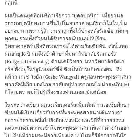
กลุ่มนี้
ผมเป็นคนยุคที่อเมริกาเรียกว่า “ยุคสปุตนิก” เมื่อยานอ
วกาศสปุตนิกทะยานขึ้นไปในอวกาศ อเมริกาก็โมโหเป็น
อย่างมาก เพราะรู้สึกว่าเราถูกทิ้งไว้ข้างหลังรัสเซีย เด็ก ๆ
ทุกคน รวมทั้งตัวผมได้รับการสนับสนุนให้เรียน
วิทยาศาสตร์ เพื่อที่พวกเราจะได้ตามรัสเซียทัน ดังนั้นพอ
ผมอายุ 16 ปี ผมจึงเข้าศึกษาที่มหาวิทยาลัยรัตเกอร์ส
(Rutgers University) ด้านเคมีวิทยา มหาวิทยาลัยรัตเก
อร์ส ตั้งอยู่ในรัฐนิวเจอร์ซีย์ ซึ่งเป็นบ้านเกิดของผม ถึง
แม้ว่า เกเช วังยัล (Geshe Wangyal) ครูสอนพระพุทธศาสนา
ชาวคัลมีเกีย มองโกล อาศัยอยู่ห่างจากผมไม่น่าจะเกิน 50
กิโลเมตร ผมก็ไม่รู้เรื่องของท่านเลยแม้แต่น้อย
ในระหว่างเรียน ผมลงเรียนคอร์สเพิ่มเติมด้านเอเชียศึกษา
ซึ่งผมได้เรียนเกี่ยวกับการที่พระพุทธศาสนาเดินทางจา
กอารยาธรรมหนึ่งไปยังอีกแห่งหนึ่ง และวิธีที่อารยธรรม
แต่ละแห่งมีความเข้าใจพระพุทธศาสนาที่แตกต่างกันออก
ไป ถึงแม้ว่าผมจะมีอายุเพียงแค่ 17 ปี ผมก็รู้สึกตราตรึงใจ