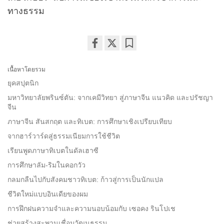
ทางธรรม
Share
Bookmark
on
เนื้อหาโดยรวม
facebook
ยุคสปุตนิก
มหาวิทยาลัยพรินซ์ตัน: จากเคมีวิทยา สู่ภาษาจีน แนวคิด และปรัชญา
จีน
ภาษาจีน สันสกฤต และทิเบต: การศึกษาเชิงเปรียบเทียบ
จากฮาร์วาร์ดสู่ธรรมเนียมการใช้ชีวิต
เรียนพูดภาษาทิเบตในดัลเฮาซี
การศึกษาลัม-ริมในคอกวัว
กลมกลืนไปกับสังคมชาวทิเบต: ก้าวสู่การเป็นนักแปล
ชีวิตใหม่แบบอินเดียของผม
การฝึกฝนความจำและความนอบน้อมกับ เซอคง รินโปเช
ช่วยสร้างสะพานเชื่อมวัฒนธรรม