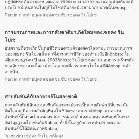
ปฏิบัติพระตันตระแบบเต็มเวลาที่ใช้ระยะเวลายาวนานต่อเนื่องกันจะมี
ประโยชน์ คนส่วนใหญ่ก็ไม่โชคดีพอจะมีเวลามากขนาดนั้น&nbsp;...
Part
in
ภาพถ่ายบุคคลของเซนซับ เซอคง รินโปเช
การมรณภาพและการกลับชาติมาเกิดใหม่ของเซอคง ริน
โปเช
อันตรายที่อาจเกิดขึ้นต่อชีวิตของสมเด็จองค์ดาไลลามะ การมรณภาพ
ของเซอคง รินโปเชนั้นน่าทึ่งมากกว่าชีวิตของท่านเสียอีก&nbsp; ใน
เดือนกรกฎาคม ปี ค.ศ. 1983&nbsp; รินโปเชจัดงานมอบการเสริมพลัง
กาลจักรของสมเด็จองค์ดาไลลามะที่อารามทาโบในสปีติ&nbsp; หลัง
จากนั้น...
Part
in
ภาพถ่ายบุคคลของเซนซับ เซอคง รินโปเช
สายสัมพันธ์กับอาจารย์ในสองชาติ
ความสัมพันธ์อันแน่นแฟ้นกับอาจารย์อาจเป็นสายสัมพันธ์ที่ยกระดับ
จิตใจและมีความสำคัญที่สุดในชีวิตของคนเรา&nbsp; แต่ความ
สัมพันธ์นี้ก็อาจเป็นแหล่งรวมการหลอกตัวเองและความท้อแท้ในทาง
จิตวิญญาณได้เช่นกัน&nbsp; ทั้งนี้ขึ้นอยู่กับการหมั่นสร้างความ
สัมพันธ์นี้ให้มีคุณภาพ&nbsp;...
in
เซนชับ เซอคง รินโปเชที่สอง