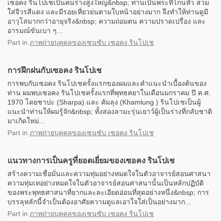
เซอคง รินโปเชเป็นคนร่างสูงใหญ่&nbsp; ท่านเป็นพระที่โกนหัว สวม
ใส่จีวรสีแดง และมีรอยเหี่ยวย่นตามใบหน้าอย่างมาก จึงทำให้ท่านดูมี
อาวุโสมากกว่าอายุจริง&nbsp; ความถ่อมตน ความปราดเปรื่อง และ
อารมณ์ขันเบา ๆ...
Part
in
ภาพถ่ายบุคคลของเซนซับ เซอคง รินโปเช
การฝึกฝนกับเซอคง รินโปเช
การพบกับเซอคง รินโปเชครั้งแรกของผมและคำแนะนำเบื้องต้นของ
ท่าน ผมพบเซอคง รินโปเชครั้งแรกที่พุทธคยาในเดือนมกราคม ปี ค.ศ.
1970 โดยชาปะ (Sharpa) และ คัมลุง (Khamlung ) รินโปเชเป็นผู้
แนะนำท่านให้ผมรู้จัก&nbsp; ทั้งสองลามะรุ่นเยาว์ผู้เป็นร่างที่กลับชาติ
มาเกิดใหม่...
Part
in
ภาพถ่ายบุคคลของเซนซับ เซอคง รินโปเช
แนวทางการเป็นครูที่ยอดเยี่ยมของเซอคง รินโปเช
สร้างความเชื่อมั่นและความทุ่มอย่างหมดใจในตัวอาจารย์สอนศาสนา
ความทุ่มเทอย่างหมดใจในตัวอาจารย์สอนศาสนานั้นเป็นหลักปฏิบัติ
ของพระพุทธศาสนาที่ยากและละเอียดอ่อนที่สุดอย่างหนึ่ง&nbsp; การ
บรรลุหลักนี้จำเป็นต้องอาศัยความดูแลเอาใจใส่เป็นอย่างมาก...
Part
in
ภาพถ่ายบุคคลของเซนซับ เซอคง รินโปเช