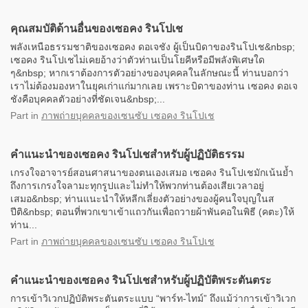
คุณสมบัติด้านอื่นของเซอคง รินโปเช
พลังเหนือธรรมชาติของเซอคง ดอเจชัง ผู้เป็นบิดาของรินโปเช&nbsp;
เซอคง รินโปเชไม่เคยอ้างว่าตัวท่านเป็นโยคีหรือมีพลังพิเศษใด
ๆ&nbsp; หากเราต้องการตัวอย่างของบุคคลในลักษณะนี้ ท่านบอกว่า
เราไม่ต้องมองหาในยุคเก่าแก่มากเลย เพราะบิดาของท่าน เซอคง ดอเจ
ชังคือบุคคลตัวอย่างที่ชัดเจน&nbsp;...
Part
in
ภาพถ่ายบุคคลของเซนซับ เซอคง รินโปเช
คำแนะนำของเซอคง รินโปเชสำหรับผู้ปฏิบัติธรรม
เกรงใจอาจารย์สอนศาสนาของตนเองเสมอ เซอคง รินโปเชมักเน้นย้ำ
ถึงการเกรงใจลามะทุกรูปและไม่ทำให้พวกท่านต้องเสียเวลาอยู่
เสมอ&nbsp; ท่านแนะนำให้หลีกเลี่ยงตัวอย่างของผู้คนใจบุญในส
ปีติ&nbsp; ตอนที่พวกเขาเข้าแถวกันเพื่อถวายผ้าพันคอในพิธี (คตะ)ให้
ท่าน...
Part
in
ภาพถ่ายบุคคลของเซนซับ เซอคง รินโปเช
คำแนะนำของเซอคง รินโปเชสำหรับผู้ปฏิบัติพระตันตระ
การเข้าวิเวกปฏิบัติพระตันตระแบบ “พาร์ท-ไทม์” ถึงแม้ว่าการเข้าวิเวก