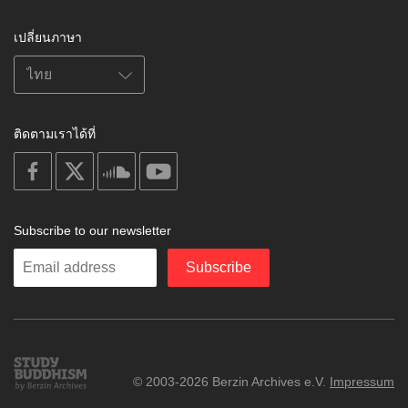
เปลี่ยนภาษา
ติดตามเราได้ที่
on
on
on
on
facebook
X
soundcloud
youtube
Subscribe to our newsletter
Enter
Subscribe
your
email
Study
© 2003-2026 Berzin Archives e.V.
Impressum
Buddhism
Home