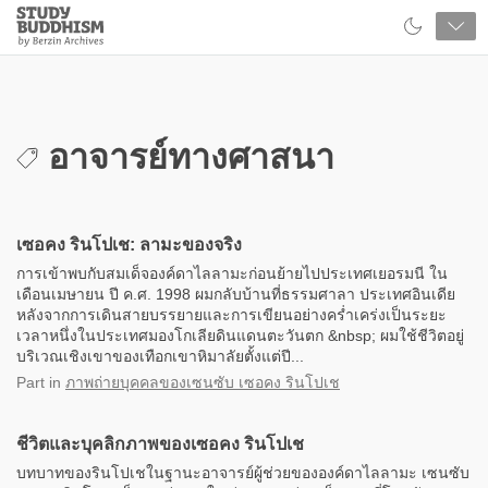
Close
Study
Buddhism
Home
อาจารย์ทางศาสนา
เซอคง รินโปเช: ลามะของจริง
การเข้าพบกับสมเด็จองค์ดาไลลามะก่อนย้ายไปประเทศเยอรมนี ใน
เดือนเมษายน ปี ค.ศ. 1998 ผมกลับบ้านที่ธรรมศาลา ประเทศอินเดีย
หลังจากการเดินสายบรรยายและการเขียนอย่างคร่ำเคร่งเป็นระยะ
เวลาหนึ่งในประเทศมองโกเลียดินแดนตะวันตก &nbsp; ผมใช้ชีวิตอยู่
บริเวณเชิงเขาของเทือกเขาหิมาลัยตั้งแต่ปี...
Part
in
ภาพถ่ายบุคคลของเซนซับ เซอคง รินโปเช
ชีวิตและบุคลิกภาพของเซอคง รินโปเช
บทบาทของรินโปเชในฐานะอาจารย์ผู้ช่วยขององค์ดาไลลามะ เซนซับ