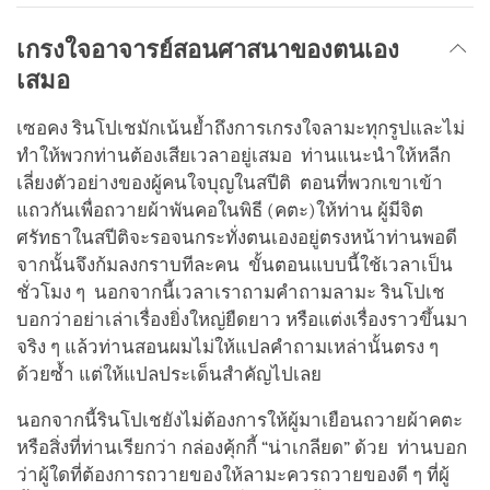
เกรงใจอาจารย์สอนศาสนาของตนเอง
เสมอ
เซอคง รินโปเชมักเน้นย้ำถึงการเกรงใจลามะทุกรูปและไม่
ทำให้พวกท่านต้องเสียเวลาอยู่เสมอ ท่านแนะนำให้หลีก
เลี่ยงตัวอย่างของผู้คนใจบุญในสปีติ ตอนที่พวกเขาเข้า
แถวกันเพื่อถวายผ้าพันคอในพิธี (คตะ)ให้ท่าน ผู้มีจิต
ศรัทธาในสปีติจะรอจนกระทั่งตนเองอยู่ตรงหน้าท่านพอดี
จากนั้นจึงก้มลงกราบทีละคน ขั้นตอนแบบนี้ใช้เวลาเป็น
ชั่วโมง ๆ นอกจากนี้เวลาเราถามคำถามลามะ รินโปเช
บอกว่าอย่าเล่าเรื่องยิ่งใหญ่ยืดยาว หรือแต่งเรื่องราวขึ้นมา
จริง ๆ แล้วท่านสอนผมไม่ให้แปลคำถามเหล่านั้นตรง ๆ
ด้วยซ้ำ แต่ให้แปลประเด็นสำคัญไปเลย
นอกจากนี้รินโปเชยังไม่ต้องการให้ผู้มาเยือนถวายผ้าคตะ
หรือสิ่งที่ท่านเรียกว่า กล่องคุ้กกี้ “น่าเกลียด” ด้วย ท่านบอก
ว่าผู้ใดที่ต้องการถวายของให้ลามะควรถวายของดี ๆ ที่ผู้