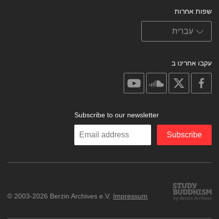
שפות אחרות
עקבו אחרינו ב
on
on
on
on
youtube
soundcloud
facebook
X
Subscribe to our newsletter
Enter
Subscribe
your
email
Study
© 2003-2026 Berzin Archives e.V.
Impressum
Buddhism
Home