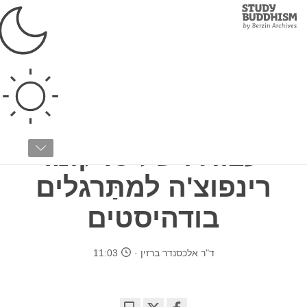
Study
Clos
Buddhism
Home
›
בודהיזם טיבטי
›
מורים רוחניים
דיוקן של צנז'אב סרקונג רינפוצ'ה
חלק 6 מתוך 8
עצותיו של סרקונג
רינפוצ'ה למתַּרגלים
בודהיסטים
ד"ר אלכסנדר ברזין
11:03