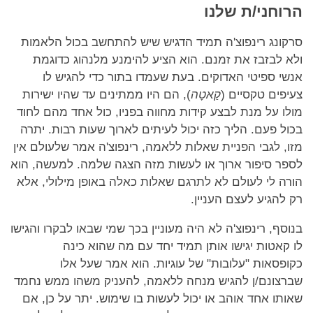
הרוחני/ת שלנו
סרקונג רינפוצ'ה תמיד הדגיש שיש להתחשב בכול הלאמות
ולא לבזבז את זמנם. הוא הציע להימנע מלנהוג כדוגמת
אנשי ספיטי האדוקים. בעת שעמדו בתור כדי להגיש לו
צעיפים טקסיים (
קַאטָה
), הם היו ממתינים עד שהיו ישירות
מולו על מנת לבצע קידות מחווה בפניו, כול אחד מהם לחוד
בכול פעם. הליך כזה יכול לעיתים לארוך שעות רבות. יתרה
מזו, לגבי הפניית שאלות ללאמה, רינפוצ'ה אמר שלעולם אין
לספר סיפור ארוך או לעשות מזה הצגה שלמה. למעשה, הוא
הורה לי לעולם לא לתרגם שאלות כאלה באופן מילולי, אלא
רק להגיע לעצם העניין.
בנוסף, רינפוצ'ה לא היה מעוניין בכך שמי שבאו לבקרו והגישו
לו קאטות יגישו אותן תמיד יחד עם מה שהוא כינה
כקופסאות "עלובות" של עוגיות. הוא אמר שעל אלו
שברצונם/ן להגיש מנחה ללאמה, להעניק משהו ממש נחמד
שאותו אחד אוהב או יכול לעשות בו שימוש. יתר על כן, אם