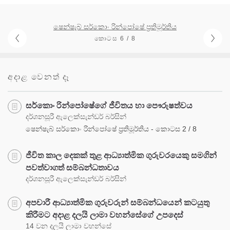
ෂෙන්ෂැබ් සර්කොං රින්පෝෂේ ප්‍රතිමූර්තිය
කොටස 6 / 8
අදාළ වෙනත් දෑ
සර්කොං රින්පෝෂේගේ ජීවිතය හා පෞරුෂත්වය
දර්ශනසූරී ඇලෙක්සැන්ඩර් බර්සින්
ෂෙන්ෂැබ් සර්කොං රින්පෝෂේ ප්‍රතිමූර්තිය - කොටස 2 / 8
ජීවිත කාල දෙකක් තුළ ආධ්‍යාත්මික ගුරුවරයෙකු සමගින්
පවත්වාගත් සම්බන්ධතාවය
දර්ශනසූරී ඇලෙක්සැන්ඩර් බර්සින්
අපචාරී ආධ්‍යාත්මික ගුරුවරුන් සම්බන්ධයෙන් කටයුතු
කිරීමට අදාළ දලයි ලාමා වහන්සේගේ උපදෙස්
14 වන දලයි ලාමා වහන්සේ