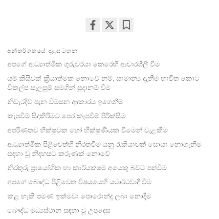
Share
Bookmark
on
අන්තර්ගතයේ දළසටහන
facebook
අපගේ ආධ්‍යාත්මික ගුරුවරයා කෙරෙහි ආචාරශීලී වීම
යම් කිසිවක් ක්‍රියාත්මක නොවේ නම්, සාමාන්‍ය දැනීම භාවිත කොට
විකල්ප සැලසුම් සමගින් සූදානම් වීම
නිවැරදිව පැන විමසන ආකාරය ඉගෙනීම
කැපවීම් සිදුකිරීමට පෙර කැපවීම් පිරික්සීම
අපරිණතව භික්ෂුවක හෝ භික්ෂුණියක වීමෙන් වැළකීම
ආධ්‍යාත්මික පිළිවෙත්හි නිරතවීම යනු රැකියාවක් සොයා නොගැනීම
සඳහා වූ නිදහසට කරුණක් නොවේ
නිරතුරු ප්‍රායෝගික හා කාර්යක්ෂම අයෙකු බවට පත්වීම
අපගේ බෞද්ධ පිළිවෙත විෂයයෙහි යථාර්ථවාදී වීම
කළ හැකි පමණ ඉක්මවා පොරොන්දු ලබා නොදීම
බෞද්ධ මධ්‍යස්ථාන සඳහා වූ උපදෙස