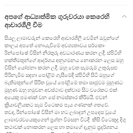
අපගේ ආධ්‍යාත්මික ගුරුවරයා කෙරෙහි
ආචාරශීලී වීම
සියලු ලාමාවරුන් කෙරෙහි ආචාරශීලී වෙමින් ඔවුන්ගේ
කාලය අපතේ නොයැවීමේ අවශ්‍යතාවය සර්කොං
රින්පෝෂේ විසින් නිරතුරු අවධාරණය කරන ලදී. ස්පිටිහි
භක්තිමතුන්ගේ ආදර්ශය අනුගමනය නොකරන ලෙස ඔහු
විසින් යෝජනා කරන ලදී. ඔහු වෙත සැමරුම් උතුරුසළු
පිරිනැමීම සඳහා පෝළිම් ගැසීමේදී ස්පිටිහි සිටි ඔහුගේ
බැතිමතුන්ගේ සිරිත වූයේ පෝළිමේ තමා සෘජුවම මුහුණට
මුහුණ ඔහු හමුවන අවස්ථාව දක්වාම සිට වරෙකට එක්
අයෙකු පමණක් වන සේ නමස්කාර කිරීමයි. එවන්
ක්‍රියාවලියකට සෑම විටෙකම පැය ගණනක් ගතවේ.
තවද, රින්පෝෂේ විසින් මා හට ලබාදුන් උපදෙස වූයේ
ලාමාවරවයෙකුගෙන් ප්‍රශ්න විමසන විටදී කිසි විටෙකුදු දිගු
කථාවක් නොකරන ලෙස හා තමාගේ දැනුම ප්‍රදර්ශනය