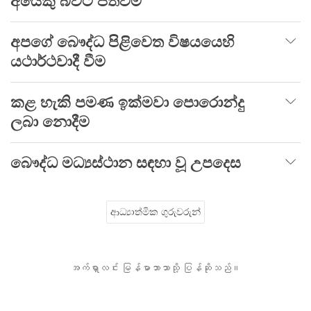
අයෙකු බවට පත්වීම
අපගේ බෞද්ධ පිළිවෙත විෂයයෙහි
යථාර්ථවාදී වීම
කළ හැකි පමණ ඉක්මවා පොරොන්දු
ලබා නොදීම
බෞද්ධ මධ්‍යස්ථාන සඳහා වූ උපදෙස
ආධ්‍යාත්මික ගුරුවරුන්
အက်ရှာလင်း မြန်မာဘာသာသို့ ပြန်ဆိုသည်။