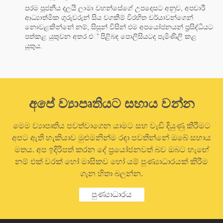
පරම පූජනීය දලයි ලාමා වහන්සේගේ උපදෙසට අනුව, අපචාරී
ආධ්‍යාත්මික ගුරුවරුන් සිය වගකීම් විරහිත චර්යාවන්ගෙන්
නොවළකින්නේ නම්, සිසුන් විසින් එම අපයෝජනයන් ප්‍රසිද්ධියට
පත්කළ යුතුවන අතර එ් පිළිබඳ පොලිසියටද පැමිණිලි කළ
යුතුය.
අපේ ව්‍යාපෘතියට සහාය වන්න
මෙම ව්‍යාපෘතිය පවත්වාගෙන යාමට සහ වැඩි දියුණු කිරීමට
අපට ඇති හැකියාව මුළුමනින්ම රඳා පවතින්නේ ඔබේ සහාය
මතය. අප ඉදිරිපත් කරන දේ ප්‍රයෝජනවත් බව ඔබට හැඟේ
නම් එක් වරක් හෝ මාසිකව හෝ යම් පුණ්‍යාධාරයක් කිරීම
ගැන හිතා බලන්න.
පුණ්‍යාධාරය