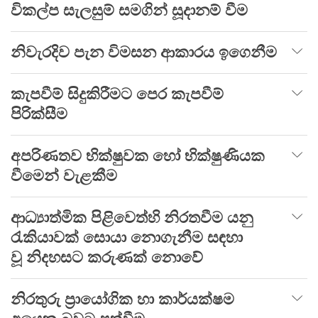
විකල්ප සැලසුම් සමගින් සූදානම් වීම
නිවැරදිව පැන විමසන ආකාරය ඉගෙනීම
කැපවීම් සිදුකිරීමට පෙර කැපවීම්
පිරික්සීම
අපරිණතව භික්ෂුවක හෝ භික්ෂුණියක
වීමෙන් වැළකීම
ආධ්‍යාත්මික පිළිවෙත්හි නිරතවීම යනු
රැකියාවක් සොයා නොගැනීම සඳහා
වූ නිදහසට කරුණක් නොවේ
නිරතුරු ප්‍රායෝගික හා කාර්යක්ෂම