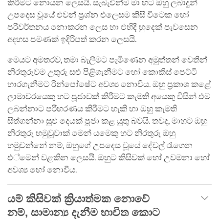
කිරීමට නොයන ලෙසයි. සැබැවින්ම මා හට ඔහු ලබාදුන්
උපදෙස වූයේ එවන් ප්‍රශ්න එලෙසම කිසි විටෙක හෝ
පරිවර්තනය නොකරන ලෙස හා එහිදී හුදෙක් පැවසෙන
අදහස පමණක් ඉදිරිපත් කරන ලෙසයි.
මෙයට අමතරව, තමා බැලීමට පැමිණෙන අමුත්තන් වෙතින්
නිරතුරුවම උතුරු සළු පිළිගැනීමට හෝ කොකිස් පෙට්ටි
භාරගැනීමට රින්පෝෂේට අවශ්‍ය නොවීය. ඔහු ප්‍රකාශ කළේ
ලාමාවරයෙකු හට පූජාවක් කිරීමට කැමති අයෙකු විසින් එම
ලබන්නාට පරිහරණය කිරීමට හැකි හා ඔහු කැමති
සිත්ගන්නා සුළු දෙයක් පූජා කළ යුතු බවයි. තවද, මාහට ඔහු
නිරතුරු හමුවූවාක් මෙන් යමෙකු හට නිරතුරු ඔහු
හමුවන්නේ නම්, ඔහුගේ උපදෙස වූයේ දේවල් රැගෙන
එ්මෙන් වළකින ලෙසයි. ඔහුට කිසිවක් හෝ උවමනා හෝ
අවශ්‍ය හෝ නොවීය.
යම් කිසිවක් ක්‍රියාත්මක නොවේ
නම්, සාමාන්‍ය දැනීම භාවිත කොට