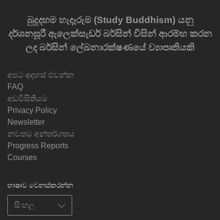
බුදුදහම හැදෑරුම (Study Buddhism) යනු
දර්ශනසූරී ඇලෙක්සැඩර් බර්සින් විසින් ආරම්භ කරන
ලද බර්සින් ලේඛනාරක්ෂණයේ ව්‍යාපෘතියකි
අපට අදහස් එවන්න
FAQ
අඩවිසිතියම
Privacy Policy
Newsletter
නවතම අන්තර්ගතය
Progress Reports
Courses
භාෂාව වෙනස්කරන්න