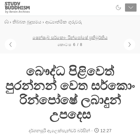
Close
Study
Buddhism
Home
›
තිබ්බත බුදුසමය
›
ආධ්‍යාත්මික ගුරුවරු
ෂෙන්ෂැබ් සර්කොං රින්පෝෂේ ප්‍රතිමූර්තිය
කොටස 6 / 8
බෞද්ධ පිළිවෙත්
පුරන්නන් වෙත සර්කොං
රින්පෝෂේ ලබාදුන්
උපදෙස
දර්ශනසූරී ඇලෙක්සැන්ඩර් බර්සින්
12:27