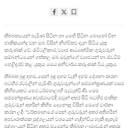
Share
Bookmark
on
facebook
තිබ්බතයෙන් පැමිණ සිටින හා මෙහි සිටින බොහෝ චීන
ජාතිකයන්ද වන ඔබ විසින් නිශ්චිතව දැන සිටිය යුතු
කරුණක් වේ. රැවිටලිකාර, ව්‍යාජ ආධ්‍යාත්මික ගුරුවරුන්
සම්බන්ධයෙන් ගත්කල ඔබ ඔවුන්ගේ ව්‍යාජයන් හා රැවටීම්
හෙළිදරව් කළ යුතුය. මෙය අනිවාර්ය කරුණක් විය යුතුය.
තිබ්බත බුදු දහම, සෙන් බුදු දහම වැනි දහම් දේශනා කරන
බටහිර රටවලින් පැමිණි ගුරුවරුන්ගේ සම්මන්ත්‍රණයක් වසර
කිහිපයකට පෙර ධර්මශාලාහි පැවැත්විණි. මෙම
සම්මන්ත්‍රණය අවස්ථාවේදී ඔවුන් අතර සිටි බටහිර ජාතික
ගුරුවරුන් අතරින් කිහිප දෙනෙකු විසින් මෙසේ වාර්තා
කරන ලදී: “වර්තමානයේ සෙන් ගුරුවරුන් අතර අතිශයින්
අපචාරාත්මක පුද්ගලයන් වශයෙන් හැඳින්විය හැකි ඇතැම්
පුද්ගලයන් සිටින අතර, එමෙන්ම තිබ්බත ලාමාවරුන් අතරද