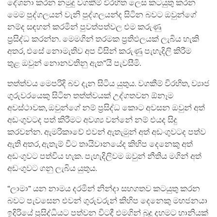
දේශනා කරන නමුදු වගකීම් විරහිත ලෙස කටයුතු කරන
මෙම පුද්ගලයන් වැනි පුද්ගලයන්ද සිටින බවට ඔවුන්ගේ
නම්ද සඳහන් කරමින් පුවත්පත්වල එම කරුණු
ප්‍රසිද්ධ කරන්න. මෙමගින් තරමක ප්‍රතිඵලයක් ලැබිය හැකි
අතර, එසේ නොමැතිව අප විසින් කරුණු පැහැදිලි කිරීම
තුළ ඔවුන් නොනවතිනු ඇත”යි පැවසීමි.
තත්ත්වය මෙපරිදි බව දැන සිටිය යුතුය. වගකීම් විරහිත, ව්‍යාජ
ගුරුවරයෙකු සිටින තත්ත්වයක් උද්ගතවන ඕනෑම
අවස්ථාවක, ඔවුන්ගේ නම් ප්‍රසිද්ධ කොට අවසන ඔවුන් අත්
අඩංගුවටද පත් කිරීමට අවශ්‍ය වන්නේ නම් එයද සිදු
කරවන්න. ඇමරිකාවේ එවන් ඇතැමුන් අත් අඩංගුවටද පත්ව
ඇති අතර, ඇතැම් විට තායිවානයේද කිහිප දෙනෙකු අත්
අඩංගුවට පත්විය හැක. පැහැදිලිවම ඔවුන් නීතිය මගින් අත්
අඩංගුවට ගනු ලැබිය යුතුය.
“ලාමා” යන නාමය දරමින් නින්දා සහගතව කටයුතු කරන
බවට පැවසෙන එවන් ගුරුවරුන් කිහිප දෙනෙකු මහජනයා
ඉදිරියේ ප්‍රසිද්ධියට පත්වන විටදී එමගින් බුදු දහමට හානියක්