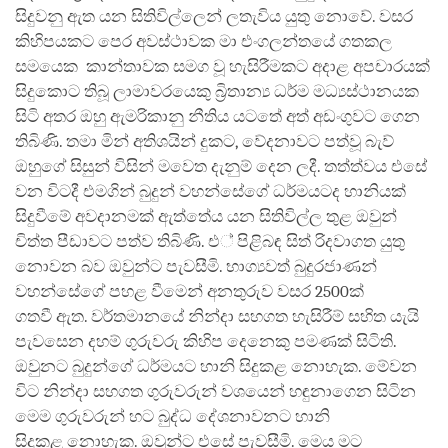
සිදුවනු ඇත යන සිතිවිල්ලෙන් ලතැවිය යුතු නොවේ. වසර
කිහිපයකට පෙර අවස්ථාවක මා එංගලන්තයේ ගතකල
සමයෙක කාන්තාවක සමග වූ හැසිරීමකට අදාළ අපචාරයක්
සිදුකොට තිබූ ලාමාවරයෙකු බ්‍රිතාන්‍ය ධර්ම මධ්‍යස්ථානයක
සිටි අතර ඔහු ඇමරිකානු නීතිය යටතේ අත් අඩංගුවට ගෙන
තිබිණි. තමා මින් අතිශයින් දුකට, වේදනාවට පත්වූ බැව්
ඔහුගේ සිසුන් විසින් මවෙත දැනුම් දෙන ලදී. තත්ත්වය එසේ
වන විටදී එමගින් බුදුන් වහන්සේගේ ධර්මයටද හානියක්
සිදුවීමේ අවදානමක් ඇත්තේය යන සිතිවිල්ල තුළ ඔවුන්
චිත්ත පීඩාවට පත්ව තිබිණි. එ් පිළිබඳ සිත් රිදවාගත යුතු
නොවන බව ඔවුන්ට පැවසීමි. භාග්‍යවත් බුදුරජාණන්
වහන්සේගේ පහළ වීමෙන් අනතුරුව වසර 2500ක්
ගතවී ඇත. වර්තමානයේ නින්දා සහගත හැසිරීම් සහිත යැයි
පැවසෙන දහම් ගුරුවරු කිහිප දෙනෙකු පමණක් සිටිති.
ඔවුනට බුදුන්ගේ ධර්මයට හානි සිදුකළ නොහැක. මේවන
විට නින්දා සහගත ගුරුවරුන් වශයෙන් හඳුනාගෙන සිටින
මෙම ගුරුවරුන් හට බුද්ධ දේශනාවනට හානි
සිදුකළ නොහැක. ඔවුන්ට එසේ පැවසීමි. මෙය මට