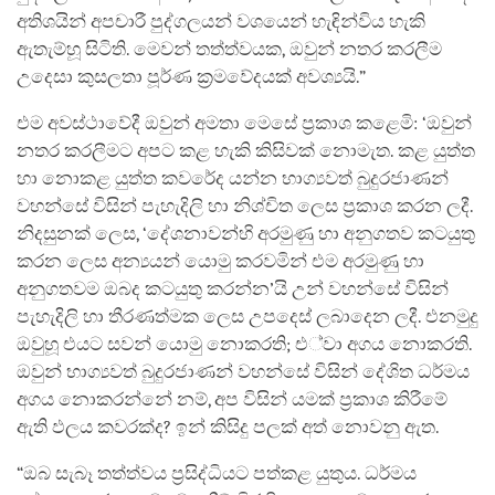
අතිශයින් අපචාරී පුද්ගලයන් වශයෙන් හැඳින්විය හැකි
ඇතැම්හූ සිටිති. මෙවන් තත්ත්වයක, ඔවුන් නතර කරලීම
උදෙසා කුසලතා පූර්ණ ක්‍රමවේදයක් අවශ්‍යයි.”
එම අවස්ථාවේදී ඔවුන් අමතා මෙසේ ප්‍රකාශ කළෙමි: ‘ඔවුන්
නතර කරලීමට අපට කළ හැකි කිසිවක් නොමැත. කළ යුත්ත
හා නොකළ යුත්ත කවරේද යන්න භාග්‍යවත් බුදුරජාණන්
වහන්සේ විසින් පැහැදිලි හා නිශ්චිත ලෙස ප්‍රකාශ කරන ලදී.
නිදසුනක් ලෙස, ‘දේශනාවන්හි අරමුණු හා අනුගතව කටයුතු
කරන ලෙස අන්‍යයන් යොමු කරවමින් එම අරමුණු හා
අනුගතවම ඔබද කටයුතු කරන්න’යි උන් වහන්සේ විසින්
පැහැදිලි හා තීරණත්මක ලෙස උපදෙස් ලබාදෙන ලදී. එනමුදු
ඔවුහූ එයට සවන් යොමු නොකරති; එ්වා අගය නොකරති.
ඔවුන් භාග්‍යවත් බුදුරජාණන් වහන්සේ විසින් දේශිත ධර්මය
අගය නොකරන්නේ නම්, අප විසින් යමක් ප්‍රකාශ කිරීමේ
ඇති ඵලය කවරක්ද? ඉන් කිසිදු පලක් අත් නොවනු ඇත.
“ඔබ සැබෑ තත්ත්වය ප්‍රසිද්ධියට පත්කළ යුතුය. ධර්මය