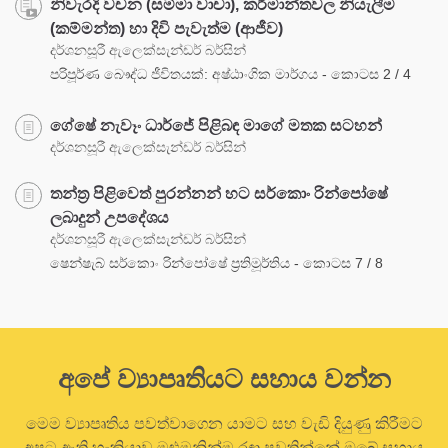
නිවැරදි වචන (සම්මා වාචා), කර්මාන්තවල නියැලීම
(කම්මන්ත) හා දිවි පැවැත්ම (ආජීව)
දර්ශනසූරී ඇලෙක්සැන්ඩර් බර්සින්
පරිපූර්ණ බෞද්ධ ජීවිතයක්: අෂ්ඨාංගික මාර්ගය - කොටස 2 / 4
ගේෂේ නැවෑං ධාර්ජේ පිළිබඳ මාගේ මතක සටහන්
දර්ශනසූරී ඇලෙක්සැන්ඩර් බර්සින්
තන්ත්‍ර පිළිවෙත් පුරන්නන් හට සර්කොං රින්පෝෂේ
ලබාදුන් උපදේශය
දර්ශනසූරී ඇලෙක්සැන්ඩර් බර්සින්
ෂෙන්ෂැබ් සර්කොං රින්පෝෂේ ප්‍රතිමූර්තිය - කොටස 7 / 8
අපේ ව්‍යාපෘතියට සහාය වන්න
මෙම ව්‍යාපෘතිය පවත්වාගෙන යාමට සහ වැඩි දියුණු කිරීමට
අපට ඇති හැකියාව මුළුමනින්ම රඳා පවතින්නේ ඔබේ සහාය