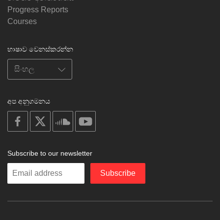
Progress Reports
Courses
භාෂාව වෙනස්කරන්න
අප අනුගමනය
on
on
on
on
facebook
X
soundcloud
youtube
Subscribe to our newsletter
Enter
Subscribe
your
email