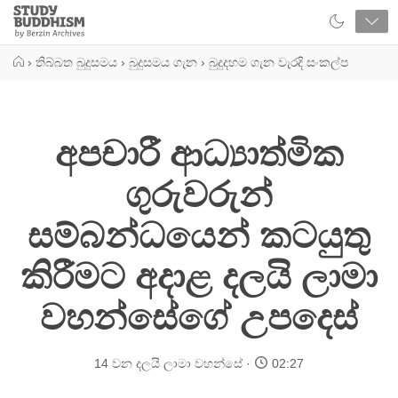
Close
Study
Buddhism
Home
›
තිබ්බත බුදුසමය
›
බුදුසමය ගැන
›
බුදුදහම ගැන වැරදි සංකල්ප
අපචාරී ආධ්‍යාත්මික
ගුරුවරුන්
සම්බන්ධයෙන් කටයුතු
කිරීමට අදාළ දලයි ලාමා
වහන්සේගේ උපදෙස්
14 වන දලයි ලාමා වහන්සේ
02:27