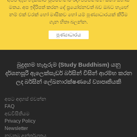
මතය. අප ඉදිරිපත් කරන දේ ප්‍රයෝජනවත් බව ඔබට හැඟේ
නම් එක් වරක් හෝ මාසිකව හෝ යම් පුණ්‍යාධාරයක් කිරීම
ගැන හිතා බලන්න.
පුණ්‍යාධාරය
බුදුදහම හැදෑරුම (Study Buddhism) යනු
දර්ශනසූරී ඇලෙක්සැඩර් බර්සින් විසින් ආරම්භ කරන
ලද බර්සින් ලේඛනාරක්ෂණයේ ව්‍යාපෘතියකි
අපට අදහස් එවන්න
FAQ
අඩවිසිතියම
Privacy Policy
Newsletter
නවතම අන්තර්ගතය