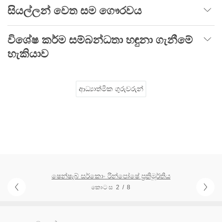
සියල්ලන් වෙත සම ගෞරවය
විශේෂ කර්ම සම්බන්ධතා හඳුනා ගැනීමේ
හැකියාව
ආධ්‍යාත්මික ගුරුවරුන්
ෂෙන්ෂැබ් සර්කොං රින්පෝෂේ ප්‍රතිමූර්තිය
කොටස 2 / 8