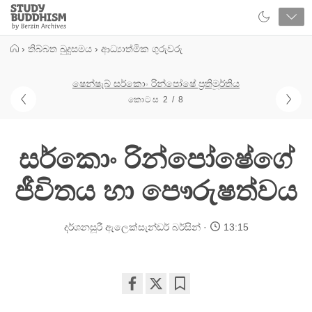
Close
Study
Buddhism
Home
›
තිබ්බත බුදුසමය
›
ආධ්‍යාත්මික ගුරුවරු
ෂෙන්ෂැබ් සර්කොං රින්පෝෂේ ප්‍රතිමූර්තිය
කොටස 2 / 8
සර්කොං රින්පෝෂේගේ
ජීවිතය හා පෞරුෂත්වය
දර්ශනසූරී ඇලෙක්සැන්ඩර් බර්සින්
13:15
Share
Bookmark