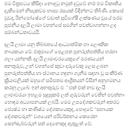
එම චිත්‍රපටය කිසිදා නොදුටු නමුත් දුටුවේ නම් එම විකෘතිය
දැකීමෙන් නිසැකවම හාස්‍ය රසයක් විඳින්නට තිබිණි. කෙසේ
වුවද, රින්පෝෂේගේ වඩාත් සුවිශේෂී ලක්ෂණය වූයේ පරම
පූජනීය දලයි ලාමා වහන්සේ සමගින් පවත්වාගන්නා ලද
සම්බන්ධතාවයයි.
දලයි ලාමා යනු තිබ්බතයේ ආධ්‍යාත්මික හා ලෞකික
නායකයා වේ. එතුමාගේ පෙළපත පුනරුත්පත්තිය හරහා
ගලා යන්නකි. දලයි ලාමාවරයෙකුගේ මරණයෙන්
අනතුරුව, උන් වහන්සේ කුඩා දරුවෙකු ලෙස ලබන
පුනරුත්පත්තිය හා ස්ථානය හඳුනා ගැනීම සඳහා වූ සංකීර්ණ
ක්‍රියාවලියක් ඔහුගේ සමීපතම ආශ්‍රිතයන් විසින් අනුගමනය
කරනු ලැබේ. ඉන් අනතුරුව එ් එක් එක් නව දලයි
ලාමාවරයා ඉහළම සුදුසුකම් ලත් ගුරුවරුන් වෙතින් පවත්නා
හොඳම අධ්‍යාපනයක් ලබයි. මෙම උපදේශකවරුන් අතරට
ජ්‍යෙෂ්ඨ හා කණිෂ්ඨ දේශකයෙකුද, පොදුවේ "සහායක
දේශකවරුන්" වශයෙන් පරිවර්තනය කෙරෙන
ෂෙන්ෂැබ්වරුන් සත් දෙනෙකුද ඇතුළත් වේ.