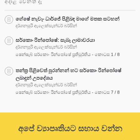
අදාළ වෙනත් දෑ
ගේෂේ නැවෑං ධාර්ජේ පිළිබඳ මාගේ මතක සටහන්
දර්ශනසූරී ඇලෙක්සැන්ඩර් බර්සින්
සර්කොං රින්පෝෂේ: සැබෑ ලාමාවරයා
දර්ශනසූරී ඇලෙක්සැන්ඩර් බර්සින්
ෂෙන්ෂැබ් සර්කොං රින්පෝෂේ ප්‍රතිමූර්තිය - කොටස 1 / 8
තන්ත්‍ර පිළිවෙත් පුරන්නන් හට සර්කොං රින්පෝෂේ
ලබාදුන් උපදේශය
දර්ශනසූරී ඇලෙක්සැන්ඩර් බර්සින්
ෂෙන්ෂැබ් සර්කොං රින්පෝෂේ ප්‍රතිමූර්තිය - කොටස 7 / 8
අපේ ව්‍යාපෘතියට සහාය වන්න