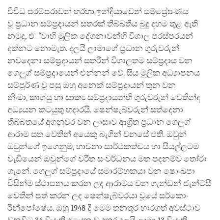
විවිධ පරම්පරාවන් හරහා ඉන්දියාවෙන් සම්ප්‍රේෂණය
වූ ප්‍රධාන සම්ප්‍රදායන් සතරක් තිබ්බතීය බුදු දහම තුළ ඇති
නමුදු, එ්වාහි මූලික දේශනාවන්හි විශාල පරස්පරයන්
දක්නට නොමැත. දලයි ලාමාගේ ප්‍රධාන ගුරුවරුන්
නවදෙනා සම්ප්‍රදායන් සතරින් විශාලතම සම්ප්‍රදාය වන
ගෙලුග් සම්ප්‍රදායෙන් එන්නන් වේ. සිය මූලික අධ්‍යාපනය
සම්පූර්ණ වූ පසු ඔහු අනෙක් සම්ප්‍රදායන් තුන වන
නිංමා, කාග්යු හා සාක්‍ය සම්ප්‍රදායන්හි ගුරුවරුන් වෙතින්ද
අධ්‍යයන කටයුතු හදාරයි. ෂෙන්ෂැබ්වරුන් සත්දෙනා
තිබ්බතයේ අගනුවර වන ලාසාව ආශ්‍රිත ප්‍රධාන ගෙලුග්
ආරාම සත වෙතින් අයෙකු බැගින් වනසේ එති. ඔවුන්
ඔවුන්ගේ ඉගෙනුම, භාවනා සාර්ථකත්වය හා සියල්ලටම
වැඩියෙන් ඔවුන්ගේ චරිත සංවර්ධනය මත පදනම්ව තෝරා
ගැනේ. ගෙලුග් සම්ප්‍රදායේ සමාරම්භකයා වන ෂොංඛපා
විසින්ම ස්ථාපනය කරන ලද ආරාමය වන ගැන්ඩන් ජැන්ට්සී
වෙතින් පත් කරන ලද ෂෙන්ෂැබ්වරයා වූයේ සර්කොං
රින්පෝෂේය. ඔහු 1948 දී මෙම තනතුර භාරගත් අවස්ථාව