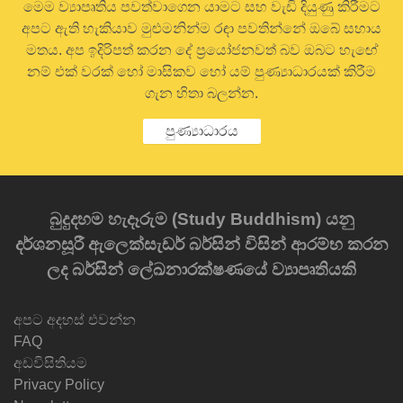
මෙම ව්‍යාපෘතිය පවත්වාගෙන යාමට සහ වැඩි දියුණු කිරීමට
අපට ඇති හැකියාව මුළුමනින්ම රඳා පවතින්නේ ඔබේ සහාය
මතය. අප ඉදිරිපත් කරන දේ ප්‍රයෝජනවත් බව ඔබට හැඟේ
නම් එක් වරක් හෝ මාසිකව හෝ යම් පුණ්‍යාධාරයක් කිරීම
ගැන හිතා බලන්න.
පුණ්‍යාධාරය
බුදුදහම හැදෑරුම (Study Buddhism) යනු
දර්ශනසූරී ඇලෙක්සැඩර් බර්සින් විසින් ආරම්භ කරන
ලද බර්සින් ලේඛනාරක්ෂණයේ ව්‍යාපෘතියකි
අපට අදහස් එවන්න
FAQ
අඩවිසිතියම
Privacy Policy