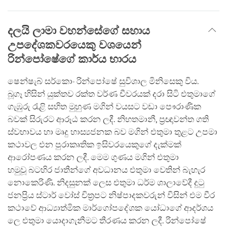
දලයි ලාමා වහන්සේගේ සහාය
උපදේශකවරයෙකු වශයෙන්
රින්පෝෂේගේ කාර්ය භාරය
ෂෙන්ෂැබ් සර්කොං රින්පෝෂේ සුවිශාල මිනිසෙකු විය.
බූගෑ හිසින් යුක්තව රක්ත වර්ණ චීවරයක් දරා සිටි එතුමාගේ
ගැඹුරු රැළි සහිත මුහුණ මගින් වයසට වඩා පෞරාණික
බවක් සිරුරට ආරූඨ කරන ලදී. නිහතමානී, ප්‍රඥාවන්ත ගති
ස්වභාවය හා මෘදු හාස්‍යජනක බව මගින් එතුමා තුළට උපමා
කථාවල එන පුරාකෘතික ඉසිවරයෙකුගේ දැක්මක්
ආරෝපණය කරන ලදී. මෙම ගුණය මගින් එතුමා
හමුවූ බටහිර ජාතීන්ගේ අවධානය එතුමා වෙතින් බැහැර
නොකෙරිණි. නිදසුනක් ලෙස එතුමා ධර්ම ශාලාවේදී දුටු
ජනප්‍රිය ස්ටාර් වෝස් චිත්‍රපට නිෂ්පාදකවරුන් විසින් එම වීර
කථාවේ ආධ්‍යාත්මික මාර්ගෝපදේශක යෝධාගේ ආදර්ශය
ලෙ එතුමා යොදාගැනීමට තීරණය කරන ලදී. රින්පෝෂේ