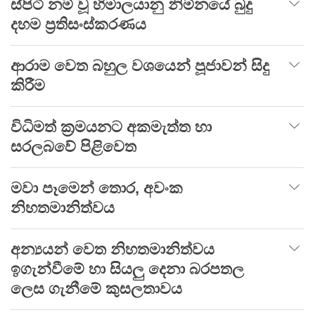
ස්පිටි නම් වූ හිමාලයානු නිම්නයේ බුදු
දහම ප්‍රතිසංස්කරණය
ආරාම වෙත බහුල වශයෙන් පූජාවන් සිදු
කිරීම
විධිමත් ක්‍රමයනට අකමැත්ත හා
සරලබවේ පිළිවෙත
මවා පෑමෙන් තොර, අවංක
නිහතමානිත්වය
අන්‍යයන් වෙත නිහතමානිත්වය
ඉගැන්වීමේ හා සියලු දෙනා බරපතල
ලෙස ගැනීමේ කුසලතාවය