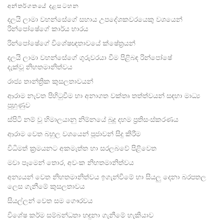
on
අන්තර්ගතයේ දළසටහන
facebook
දලයි ලාමා වහන්සේගේ සහාය උපදේශකවරයෙකු වශයෙන්
රින්පෝෂේගේ කාර්ය භාරය
රින්පෝෂේගේ විශේෂඥතාවයේ ක්ෂේත්‍රයන්
දලයි ලාමා වහන්සේගේ ගුරුවරයා වීම පිළිබඳ රින්පෝෂේ
දැක්වූ නිහතමානිත්වය
රාජ්‍ය තාන්ත්‍රික කුසලතාවයන්
ආරාම නැවත පිහිටුවීම හා අනාගත වක්තෘ තත්ත්වයන් සඳහා මාධ්‍ය
පුහුණුව
ස්පිටි නම් වූ හිමාලයානු නිම්නයේ බුදු දහම ප්‍රතිසංස්කරණය
ආරාම වෙත බහුල වශයෙන් පූජාවන් සිදු කිරීම
විධිමත් ක්‍රමයනට අකමැත්ත හා සරලබවේ පිළිවෙත
මවා පෑමෙන් තොර, අවංක නිහතමානිත්වය
අන්‍යයන් වෙත නිහතමානිත්වය ඉගැන්වීමේ හා සියලු දෙනා බරපතල
ලෙස ගැනීමේ කුසලතාවය
සියල්ලන් වෙත සම ගෞරවය
විශේෂ කර්ම සම්බන්ධතා හඳුනා ගැනීමේ හැකියාව