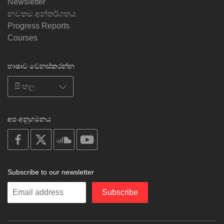
Newsletter
නවතම අන්තර්ගතය
Progress Reports
Courses
භාෂාව වෙනස්කරන්න
අප අනුගමනය
on
on
on
on
facebook
X
soundcloud
youtube
Subscribe to our newsletter
Enter
Subscribe
your
email