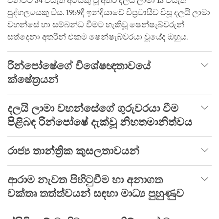
වනවිට 34 වියැති අයෙකු වූ අතර දලයි ලාමා 13 වියැති
පුද්ගලයෙකු විය. 1959දී ඉන්දියාවේ විප්‍රවාසීව විසූ දලයි ලාමා
වහන්සේ හා සම්බන්ධ වීමට හැකිවූ ෂෙන්ෂැබ්වරුන්
සත්දෙනා අතරින් එකම ෂෙන්ෂැබ්වරයා වූයේද ඔහුය.
රින්පෝෂේගේ විශේෂඥතාවයේ
ක්ෂේත්‍රයන්
දලයි ලාමා වහන්සේගේ ගුරුවරයා වීම
පිළිබඳ රින්පෝෂේ දැක්වූ නිහතමානිත්වය
රාජ්‍ය තාන්ත්‍රික කුසලතාවයන්
ආරාම නැවත පිහිටුවීම හා අනාගත
වක්තෘ තත්ත්වයන් සඳහා මාධ්‍ය පුහුණුව