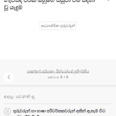
නැවතද වරක් ඔහුගේ සිසුවා වීම සඳහා
වූ යැදුම
ආධ්‍යාත්මික ගුරුවරුන්
ෂෙන්ෂැබ් සර්කොං රින්පෝෂේ ප්‍රතිමූර්තිය
කොටස 8 / 8
අදාළ වෙනත් දෑ
ගුරුවරුන් හා භාෂා පරිවර්තකවරුන් අතින් ඇතැම් විට