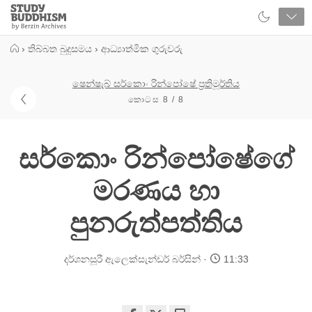
Close
Study
Buddhism
Home
›
තිබ්බත බුදුසමය
›
ආධ්‍යාත්මික ගුරුවරු
ෂෙන්ෂැබ් සර්කොං රින්පෝෂේ ප්‍රතිමූර්තිය
කොටස 8 / 8
සර්කොං රින්පෝෂේගේ
මරණය හා
පුනරුත්පත්තිය
දර්ශනසූරී ඇලෙක්සැන්ඩර් බර්සින්
11:33