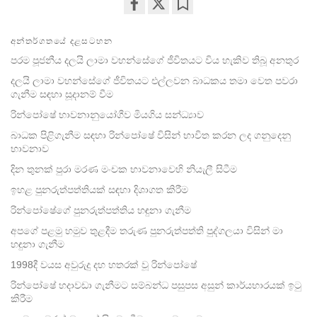
Share
Bookmark
on
අන්තර්ගතයේ දළසටහන
facebook
පරම පූජනීය දලයි ලාමා වහන්සේගේ ජීවිතයට විය හැකිව තිබූ අනතුර
දලයි ලාමා වහන්සේගේ ජීවිතයට එල්ලවන බාධකය තමා වෙත පවරා
ගැනීම සඳහා සූදානම් වීම
රින්පෝෂේ භාවනානුයෝගීව මියගිය සන්ධ්‍යාව
බාධක පිළිගැනීම සඳහා රින්පෝෂේ විසින් භාවිත කරන ලද ගනුදෙනු
භාවනාව
දින තුනක් පුරා මරණ මංචක භාවනාවෙහි නියැලී සිටීම
ඉහළ පුනරුත්පත්තියක් සඳහා දිශාගත කිරීම
රින්පෝෂේගේ පුනරුත්පත්තිය හඳුනා ගැනීම
අපගේ පළමු හමුව තුළදීම තරුණ පුනරුත්පත්ති පුද්ගලයා විසින් මා
හඳුනා ගැනීම
1998දී වයස අවුරුදු දහ හතරක් වූ රින්පෝෂේ
රින්පෝෂේ හදාවඩා ගැනීමට සම්බන්ධ පසුපස අසුන් කාර්යභාරයක් ඉටු
කිරීම