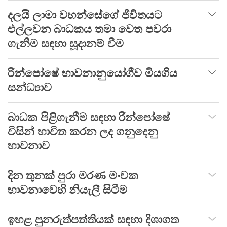
දලයි ලාමා වහන්සේගේ ජීවිතයට
එල්ලවන බාධකය තමා වෙත පවරා
ගැනීම සඳහා සූදානම් වීම
රින්පෝෂේ භාවනානුයෝගීව මියගිය
සන්ධ්‍යාව
බාධක පිළිගැනීම සඳහා රින්පෝෂේ
විසින් භාවිත කරන ලද ගනුදෙනු
භාවනාව
දින තුනක් පුරා මරණ මංචක
භාවනාවෙහි නියැලී සිටීම
ඉහළ පුනරුත්පත්තියක් සඳහා දිශාගත