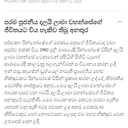
නැවතද වරක් ඔහුගේ සිසුවා වීම සඳහා වූ යැදුම
පරම පූජනීය දලයි ලාමා වහන්සේගේ
ජීවිතයට විය හැකිව තිබූ අනතුර
සර්කොං රින්පෝෂේගේ මරණය ඔහුගේ ජීවිතයටද වඩා
අපූර්ව එකක් විය. 1983 ජුලි මාසයේදී රින්පෝෂේ විසින් දලයි
ලාමා වහන්සේ වෙනුවෙන් ස්පිටිහි පිහිටි ටැබෝ
ආරාමයේදී කාලචක්‍ර බලගැන්වීමක් සංවිධානය කරන ලදී.
ඉන් පසු, කැෂේන් ඩ්‍රග්යෙල් නමැති ප්‍රාදේශීය මහළු
භික්ෂුවකට රින්පෝෂේ විසින් ප්‍රකාශ කරන ලද්දේ, තිබ්බතීය
ජ්‍යෝතිෂ ශාස්ත්‍රයට අනුව, මෙය දලයි ලාමා වහන්සේගේ
බාධක වසර වන බවයි. දලයි ලාමා වහන්සේගේ ජීවිතය
අනතුරේ පැවතිණි. මෙම බාධක තමා මතටම හරවා ගැනීම
යහපත් වනු ඇති බවද පවසන ලද අතර, මෙකරුණ
කිසිවෙකුට හෝ නොපවසන ලෙසද එම මහළු භික්ෂුව වෙත
උපදෙස් දෙන ලදී.