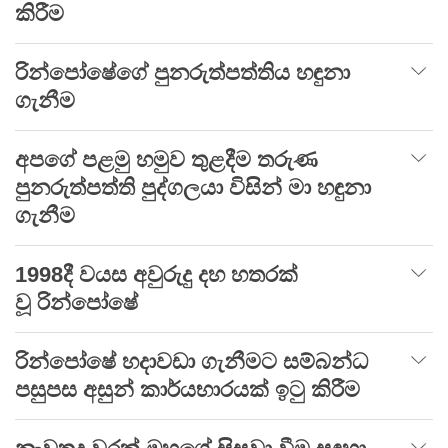
කිරීම
රින්පෝෂේගේ පුනරුත්පත්තිය හඳුනා
ගැනීම
අපගේ පළමු හමුව තුළදීම තරුණ
පුනරුත්පත්ති පුද්ගලයා විසින් මා හඳුනා
ගැනීම
1998දී වයස අවුරුදු දහ හතරක්
වූ රින්පෝෂේ
රින්පෝෂේ හදාවඩා ගැනීමට සම්බන්ධ
පසුපස අසුන් කාර්යභාරයක් ඉටු කිරීම