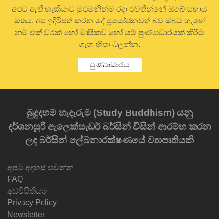
අපට ඇති හැකියාව මුළුමනින්ම රඳා පවතින්නේ ඔබේ සහාය
මතය. අප ඉදිරිපත් කරන දේ ප්‍රයෝජනවත් බව ඔබට හැඟේ
නම් එක් වරක් හෝ මාසිකව හෝ යම් පුණ්‍යාධාරයක් කිරීම
ගැන හිතා බලන්න.
පුණ්‍යාධාරය
බුදුදහම හැදෑරුම (Study Buddhism) යනු
දර්ශනසූරී ඇලෙක්සැඩර් බර්සින් විසින් ආරම්භ කරන
ලද බර්සින් ලේඛනාරක්ෂණයේ ව්‍යාපෘතියකි
අපට අදහස් එවන්න
FAQ
අඩවිසිතියම
Privacy Policy
Newsletter