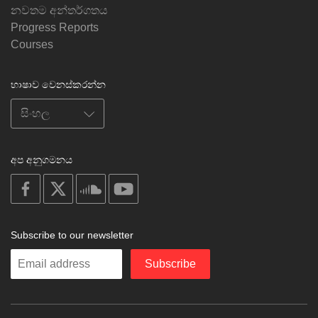
නවතම අන්තර්ගතය
Progress Reports
Courses
භාෂාව වෙනස්කරන්න
අප අනුගමනය
on
on
on
on
facebook
X
soundcloud
youtube
Subscribe to our newsletter
Enter
Subscribe
your
email