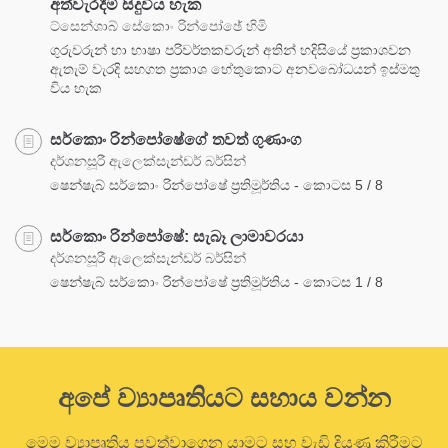
අත්වැරදීම් සිදුවිය හැක
ට්සෙන්ශාබ් සේකොං රින්පෝඡේ හිමි
ගුරුවරුන් හා භාෂා පරිවර්තකවරුන් අතින් හදිසියේ ප්‍රකාශවන
ඇතැම් වැරදි සහගත ප්‍රකාශ හේතුකොට අනවබෝධයන් ඉස්මතු
විය හැක
සර්කොං රින්පෝෂේගේ තවත් ගුණාංග
දර්ශනසූරී ඇලෙක්සැන්ඩර් බර්සින්
ෂෙන්ෂැබ් සර්කොං රින්පෝෂේ ප්‍රතිමූර්තිය - කොටස 5 / 8
සර්කොං රින්පෝෂේ: සැබෑ ලාමාවරයා
දර්ශනසූරී ඇලෙක්සැන්ඩර් බර්සින්
ෂෙන්ෂැබ් සර්කොං රින්පෝෂේ ප්‍රතිමූර්තිය - කොටස 1 / 8
අපේ ව්‍යාපෘතියට සහාය වන්න
මෙම ව්‍යාපෘතිය පවත්වාගෙන යාමට සහ වැඩි දියුණු කිරීමට