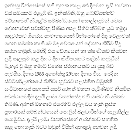
ඉන්පසු රින්පෝෂේ සති තුනක කාලයක් දිවෙන දැඩි භාවනා
වස් සමයකට එළැඹිණි. ඉනික්බිති, ඔහු
බෝධිසත්ත්ව
චර්යාවෙහි නියැළීම
සම්බන්ධයෙන් සොල්දාදුවන් වෙත
දේශනාවක් පවත්වනු පිණිස අසල පිහිටි තිබ්බත යුධ හමුදා
කඳවුරකට ගියේය. සාමාන්‍යයෙන් රින්පෝෂේ දිගු වේලාවක්
ගෙන සමස්ත කෘතියම මද වේගයෙන් දේශනා කිරීම සිදු
කරන නමුත්, මෙහිදී එය වේගයෙන් හා ක්ෂණිකව කියවන
ලදී. සැලසුම් කළ දිනට දින කිහිපයකට කලින් කඳවුරින්
බැහැර වූ ඔහු තමාට විශේෂ ස්ථානයකට යා යුතු බව
පැවසීය. දිනය 1983 අගෝස්තු 29වන දිනය විය. මෙදින
ස්විට්සර්ලන්තයේ ජිනීවා නුවරට පලස්තීන විමුක්ති
සංවිධානයේ සභාපති යසර් අරෆත් මහතා පැමිණීමට නියමිත
අවස්ථාවේදීම දලයි ලාමා වහන්සේද එහි යාමට නියමිතව
තිබිණි. අරෆත් මහතාට එරෙහිව එල්ල විය හැකි ත්‍රස්ත
ප්‍රහාරයක් සම්බන්ධයෙන් පොලිස් බලධාරීන්ගේ සැලකිල්ල
යොමුවිය. දලයි ලාමා වහන්සේගේ ආරක්ෂාව සහතික
කළ නොහැකි බවට ඔවුන් විසින් අනතුරු අඟවන ලදී.