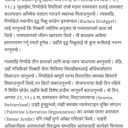
१९८३ जुलाईमा, रिन्पोछेले स्पितिको ताबो मठमा परमपावन दलाई लामाबाट
कालचक्र अभिषेक प्रदान गराउने व्यवस्था मिलाउनुभयो। त्यसपछि,
रिन्पोछेले स्थानीय वृद्ध भिक्षु काछेन ढ्रुबग्याल (Kachen Drubgyel)
लाई भन्नुभयो कि तिब्बती ज्योतिष अनुसार यो परमपावनको बाधा वर्ष
थियो। परमपावनको जीवन खतरामा थियो। यी बाधाहरू आफैमा
हस्तान्तरण गर्नु राम्रो हुनेछ। उहाँले वृद्ध भिक्षुलाई यो कुरा कसैलाई नभन्न
भन्नुभयो।
त्यसपछि रिन्पोछे तीन हप्ताको लागि कडा ध्यान साधनामा बस्नुभयो। पछि,
उहाँ नजिकैको तिब्बती सेना शिविरमा सिपाहीहरूलाई
बोधिचर्यावतार
सिकाउन जानुभयो। रिन्पोछेले सम्पूर्ण ग्रन्थ विस्तारित समयमा बिस्तारै
सिकाउनुपर्ने थियो, तर छिटो सकाउनुभयो। योजनाभन्दा केही दिन पहिले
नै शिविर छोडेर, उहाँले केही विशेष ठाउँमा जानुपर्ने बताउनुभयो। यो दिन,
अगस्त २९, १९८३ मा, परमपावन जेनेभा, स्विट्जरल्यान्ड (Geneva,
Switzerland) उड्दै हुनुहुन्थ्यो, त्यही समयमा प्यालेस्टाइन मुक्ति संगठन
(Palestine Liberation Organization) का अध्यक्ष यासर अराफात
(Yassar Arafat) पनि त्यहाँ पुग्ने अपेक्षा गरिएको थियो। प्रहरी
अधिकारीहरू अराफातको विरुद्धमा सम्भावित आतंकवादी कार्यको चिन्तामा