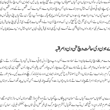
ندے سان کہ سانوں دوجیاں اوپر آئیاں مصیبتاں اپنے اوپر لے لینی چاہیدیاں نیں، بھاویں ایس وچ ساڈی جان ہی
ما رنپوچے دی دتی ہوئی اک مثال دوہراندے سان جس وچ اوہناں دے دیس دے اک شخص نے کسے ہور شخص دی سِ
 آپوں اوس دا دہانت ہویا۔ جدوں اسی اوہناں کولوں پوچھیا کہ جے اوہ آپ انج کرن تے کیا ایہ اپنی حیاتی نوں ض
یں۔ اوہناں نے ایس دی تشریح انج کیتی کہ ایہ اک ہوا وچ اُڈن والے وانگوں اے جو جگ دی ترقی لئی اپنی جان قربا
س دے ٹبر لئی سرکار ولوں وڈی پنشن لے آوے دی، انج ہی لاما دی قربانی دی ایہ مہان مثال اوس دے چیلیاں ن
ن دی حالت وچ تن دن دا مراقبہ
دے مرحلے وچ اپناۓ جان والے سمادھ دے ایس روپ وچ نرول جوتی دے نال تن دہاڑے گذار دتے۔ اجیہے لو
س سمادھ نوں عام طور تے یا تے لاما دے تناسخ دے چلار نوں چالو رکھن یا فیر ایس چلار نوں شکتی دین لئی اپناو
م رہندا اے اتے اوہناں دا شریر ڈھلنا شروع نئیں ہوندا بھاویں اوہ ساہ لینا بند کر چکے ہوندے نیں۔ عام طور تے و
 مغروں اوہنا دا سِر ڈھے پیندا اے اتے ناساں وچوں رَت وگن لگ پیندی اے، جس توں ایہ پتہ لگدا اے کہ اوہناں
ایہ نشانیاں موہرے آئیاں تے اسمان اوپر پینگاں پے گئیاں اتے اوہ بنجر پہاڑ جتھے اوہناں نوں ساڑنا سی اوتھے او
دھرم شالہ اوپر واقع تقدس مآب دے نمگیال آشرم وچ مرگ دی خبر گھل دتی تاں جے بھکشو اخیرلی رسماں کرن لئی