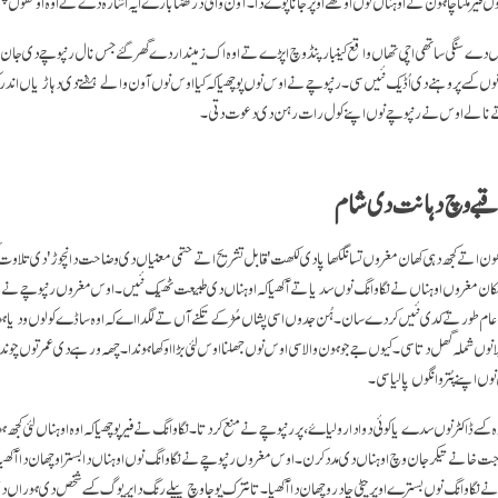
وں فیر ملنا چاہون تے اوہناں نوں اوتھے اوپر جانا پوے دا۔ آون والی درگھٹنا بارے ایہ اشارہ دے کے اوہ اوتھوں چ
دے سنگی ساتھی اچی تھاں واقع کینبار پنڈ وچ اپڑے تے اوہ اک زمیندار دے گھر گئے جس نال رنپوچے دی جان پ
ں کسے پروہنے دی اُڈیک نئیں سی۔ رنپوچے نے اوس نوں پوچھیا کہ کیا اوس نوں آون والے ہفتے دی دہاڑیاں اندر 
 تے نالے اوس نے رنپوچے نوں اپنے کول رات رہن دی دعوت دتی۔
بے وچ دہانت دی شام
ھون اتے کجھ دہی کھان مغروں تسانگکھاپا دی لکھت 'قابل تشریح اتے حتمی معنیاں دی وضاحت دا نچوڑ' دی تلاوت ک
 مُکان مغروں اوہناں نے نگاوانگ نوں سدیا تے آکھیا کہ اوہناں دی طبیعت ٹھیک نئیں۔ اوس مغروں رنپوچے نے اپ
 عام طور تے کدی نئیں کردے سان۔ ہُن جدوں اسی پشاں مُڑ کے تکنے آں تے لگدا اے کہ اوہ ساڈے کولوں ودیا
نوں شملہ گھل دتا سی۔ کیوں جے جو ہون والا سی اوس نوں جھلنا اوس لئی بڑا اوکھا ہوندا۔ چھہ ورہے دی عمر توں چوند
 اپنے پُتر وانگوں پالیا سی۔
وہ کسے ڈاکٹر نوں سدے یا کوئی دوا دارو لیاۓ، پر رنپوچے نے منع کر دتا۔ نگاوانگ نے فیر پوچھیا کہ اوہ اوہناں لئی ک
اجت خانے تیکر جان وچ اوہناں دی مدد کرن۔ اوس مغروں رنپوچے نے نگاوانگ نوں اوہناں دا بسترا وچھان دا آکھیا
 نگاوانگ نوں بسترے اوپر چِٹی چادر وچھان دا آکھیا۔ تانترک پوجا وچ پیلے رنگ دا پریوگ کسے شخص دی ہوراں د