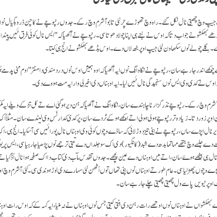
یپ وچ چھیتی نال نکل گئے۔ راہ وچ تھوڑے چِر لئی تابو آشرم وچ رکے۔ جدوں رنپوچے نے کاچن ڈروبگیال نوں آ
ھکشو نے جواب دتا کہ اوس نے ہُنے ہی اپنا چولا دھوتا سی۔ رنپوچے نے آکھیا کہ "ایس نال کوئی فرق نئیں پیندا" 
 گِلے چولے نوں سکھاون لئی جیپ اوپر بنھ لاں دے۔ اوس بڈھے بھکشو نے انج ہی کیتا۔
وکھے اندر جا رہے سان، رنپوچے نے نگاوانگ نوں ایہ آکھیا کہ اوہ ہمیش اوس نوں درد مندی دا منتر "اوم منی پدمے
س نے کدی وی ایس نوں سنجیدگی نال نئیں لیا۔ ایہ اوہناں دی اخیرلی وار ایہ مت ہووے دی۔
رم وچ رکے۔ رنپوچے نذر گزارنا چاہندے سان، نگاوانگ نے آکھیا کہ ہن دیر ہو گئی اے تے کل تڑکے ویلے ایہ کم
وپر زور دتا۔ زیادہ تر رنپوچے ہولی ہولی اتے اوکھے ہو کے ٹُردے سان، پر کدی کدار نَس وی لیندے سان۔ مثلاً اک
 نال اپڑے ساں، رنپوچے نے اینی تیز دوڑ لائی کہ ساڈے وچوں کوئی وی اوہناں نال پورا نئیں سی آ سکیا۔ انج ہی، اک 
ے جلسے وچ جتھے مہاتما بدھ دے شبد (کانگیور) دی اک سو جلداں دے تبتی ترجمے نوں پڑھیا جا رہیا سی، ایس
 ہی بیٹھے ہوۓ سان، اتے میں اوہناں دے عین پچھے۔ جدوں تقدس مآب دی کتاب دا اک صفحہ ہوا نال اُڈ گیا ت
ے وچوں پھڑ لیا سی۔ عام طور تے اوہناں نوں اپنی تھاں توں اُٹھن لئی سہارے دی لوڑ ہوندی سی۔ کئی آشرم وچ او
وپر نیویں پاسے ول چھیتی چھیتی چلے جا رہے سان۔
بھکشواں نے اوہناں نوں اوتھے رات رہن دی بنتی کیتی جس نوں اوہناں نے نہ منیا، ایہ کہہ کے کہ اوس رات اوہ