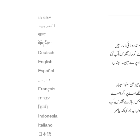
دوجیاں بولیاں
العربية
বাংলা
پیتی دے تابو آشرم اندر دلائی لاما راہیں
བོད་ཡིག་
دے انوسار تقدس مآب لئی
Deutsch
اوپر لے لین۔ اوہناں
English
Español
فارسی
'بودھی ستوا سبھاو
Français
 مِتھے ہوۓ پروگرام دے
עִבְרִית‎
کہ کے کہ اوہناں کسے خاص استھان تے جانا سی۔ ایہ ۲۹ اگست، ۱۹۸۳ دا اوہ دہاڑا سی جس دہاڑے تقدس مآب
हिन्दी
 ایہ ڈر سی کہ یاسر
Indonesia
Italiano
日本語