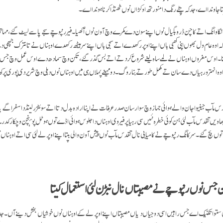
 جاوندا اے، جد کہ چِٹے رنگ دا منورتھ اوکڑاں نوں ٹھنڈا کرنا ہوندا اے۔
اوانگ اتے کاچن ڈروبگیال نوں اپنے سون دے کمرے وچ آون نوں آکھیا۔ فیر رنپوچے سجے پاسے لیٹ گئے، مہ
اوہ عام ول بھوں اپنی کھبی باں اپنے اوپر رکھدے اتے سجی باں اپنے سر ہیٹھ رکھدے اوہناں نے تانترک جپھ
دتا۔ اوس مغروں اوہناں نے لمے ساہ لینے شروع کردتے اتے بس گذر گئے، تکن وچ سمادھ دے اوس عمل وچ جس
انہتر ورہیاں دے سان تے مکمل طور تے بنا روگ۔ دو مہینے پہلاں ہی میں اوہناں نوں دہلی وچ شریر دی پوری پرکھ
آب جینیوا جان والے ہوائی جہاز وچ سوار سان صدر عرفات نے اپنا ارادہ بدل دتا اتے سوئٹزرلینڈ دا سفر اگے پا 
 بھاویں تقدس مآب لئی ہن کوئی خطرہ نئیں سی رہیا پر فیر وی اوہناں دا جلوس ہوائی اڈے توں ہوٹل پوہنچن وچکار کد
 بچ گئے۔ سرکانگ رنپوچے نے کامیابی نال تقدس مآب نوں پیش آون والی بپتا اپنے اوپر لے لئی سی اتےاوہناں نوں
ن جس نوں رنپوچے نے مصیبتاں نال نبڑن لئی استعمال کیتا
ھی ستوا تکنیک اے جس راہیں اسی دوجیاں دیاں مصیبتاں اپنے اوپر لے کے اوہناں نوں خوشیاں بخش دینے آں۔ ج