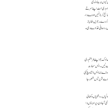
 کیوں نہ جاوندی
ر دی سَٹ اپنے سر تے
ائع کرنا نئیں ہووے دا،
ن کر دے۔ جویں خلاباز
وں روحانی غذا دے دی۔
ک جواپنے پنر جنم دی
ندے نیں۔ ایس سمادھ
ڈے لاما ایس دَشا وچ کئی
 دے شریر توں شعور جا
لّیاں روشنیاں وکھالی
 آجاون، پر اوہناں دا