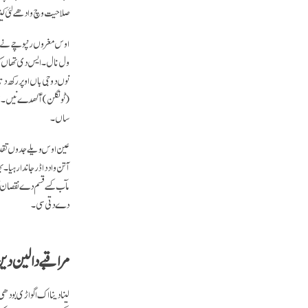
صلاحیت وچ وادھے لئی کیتا
اوس مغروں رنپوچے نے نگ
ول نال۔ ایس دی تھاں کہ 
نوں دوجی باں اوپر رکھ 
(ٹونگلن) آکھدے نیں۔ اوہ 
ساں۔
عین اوس ویلے جدوں تقدس م
آتن واد دا ڈر جاندا رہیا۔
مآب کسے قسم دے نقصان توں
دے دتی سی۔
مراقبے دا لین دی
لینا دینا اک اگواڑی بود