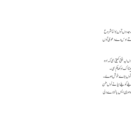
 جدوں توں بولنا شروع
ں اتے اوس دے دعویٰ نوں
ہ بنتی کیتی سی کہ اوہ
 اک اوکھا کم سی۔
آدرتا توں بڑے خوش ہوۓ۔
ے کویلے نیانے نوں ملن
وہو ہی ایس بالڑ دے دلی