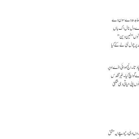
اتما بدھ دے سون دے
ی دے ول نال اک باں
 نوں "لین دین"
 پرچول لئی لے کے گیا
دتا۔ انج ہوائی اڈے اوپر
رے گواچ گیا۔ خیر تقدس
 اپنی حیاتی دی شکتی
دوں وی رنپوچے ایہ مشق