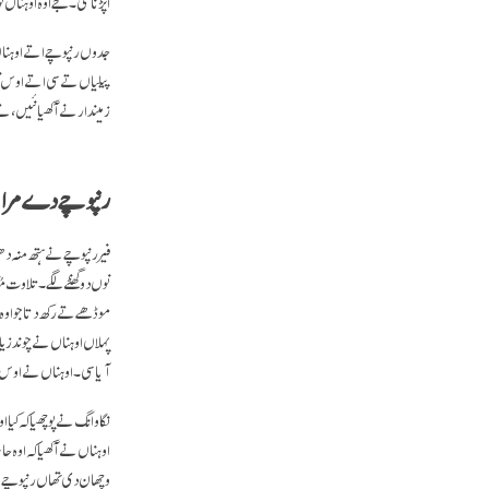
اپڑنا سی۔ جے اوہ اوہناں ن
جدوں رنپوچے اتے اوہناں 
پیلیاں تے سی اتے اوس نو
زمیندار نے آکھیا نئیں،
رنپوچے دے مراق
فیر رنپوچے نے ہتھ منہ د
نوں دو گھنٹے لگے۔ تلاوت
موڈھے تے رکھ دتا جو اوہ
پہلاں اوہناں نے چوندزیلا 
آیا سی۔ اوہناں نے اوس نوں
نگاوانگ نے پوچھیا کہ کیا ا
اوہناں نے آکھیا کہ اوہ ح
وچھان دی تھاں رنپوچے نے