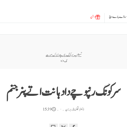
ساڈے بارے وچ
دانن
تسنژاب سرکونگ رنپوچے دی اک مورت
انگ ۸ / ۸
سرکونگ رنپوچے دا دہانت اتے پنر جنم
ڈاکٹر الیگزینڈر برزن
15:39