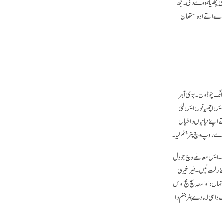
ی اِچھیا ہووے دی۔ کجھ
 اے اتے اوہ استھان
زانگ چوڈون۔ بڑی آہر
س اچھیا نوں ایس لئی
پنے نیانیاں دا خیال
دے روپ وچ پنر جنم لیا۔
ے۔ ایس معاملے وچ جو ول
رلت نیں۔ فیر اخیرلی
ہاں دا واسطہ سچ مچ اوس
اسی لاما دے پنر جنم دا