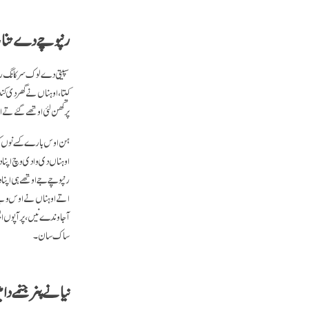
رنپوچے دے تناس
سپیتی دے لوک سرکانگ رنپ
کیتا، اوہناں نے گھر دی ک
پرکھن لئی اوتھے گئے تے 
ہن اوس بارے کسے نوں کوئی
اوہناں دی وادی وچ اپنا 
رنپوچے جے اوتھے ہی اپنا 
اتے اوہناں نے اوس ویلے 
آ جاوندے نیں، پر آپوں ای
ساک سان۔
نیانے پنرجنمے دا م