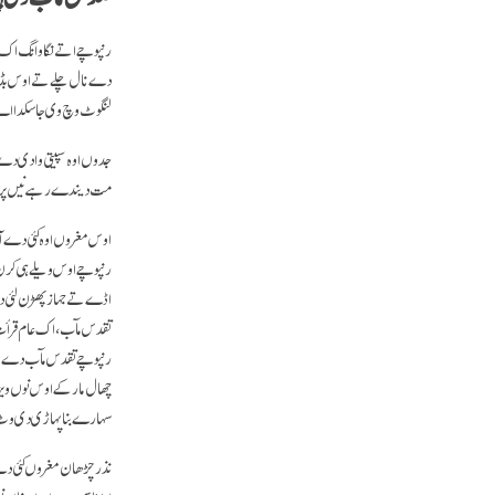
رنپوچے اتے نگاوانگ اک ج
دے نال چلے تے اوس بڈھے ب
لنگوٹ وچ وی جا سکدا اے۔
جدوں اوہ سپیتی وادی دے چ
مت دیندے رہے نیں پر او
اوس مغروں اوہ کئی دے آش
رنپوچے اوس ویلے ہی کرن ا
اڈے تے جہاز پھڑن لئی دیر
تقدس مآب، اک عام قرأت د
رنپوچے تقدس مآب دے نال
چھال مار کے اوس نوں ویڑ
سہارے بنا پہاڑی دی وٹ ا
نذر چڑھان مغروں کئی دے 