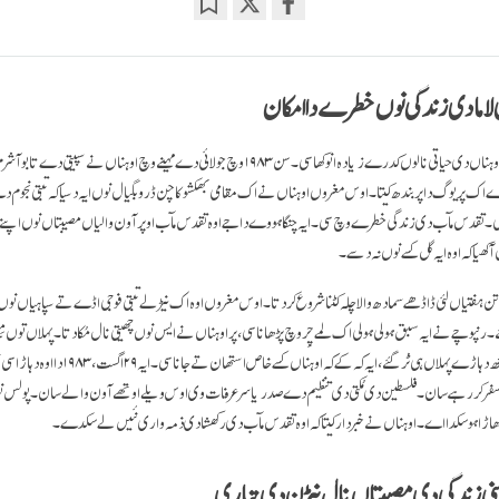
Bookmark
Share
on
facebook
لاما دی زندگی نوں خطرے دا امکان
سرکانگ رنپوچے دا مرگ اوہناں دی حیاتی نالوں کدرے زیادہ انوکھا سی۔ سن ۱۹۸۳ وچ جولائی دے مہینے وچ اوہناں نے س
ے اک پریوگ دا پربندھ کیتا۔ اوس مغروں اوہناں نے اک مقامی بھکشو کاچن ڈروبگیال نوں ایہ دسیا کہ تبتی نجوم 
ی۔ تقدس مآب دی زندگی خطرے وچ سی۔ ایہ چنگا ہووے دا جے اوہ تقدس مآب اوپر آون والیاں مصیبتاں نوں اپنے 
ھیا کہ اوہ ایہ گل کسے نوں نہ دسے۔
ہفتیاں لئی ڈاڈھے سمادھ والا چلہ کٹنا شروع کر دتا۔ اوس مغروں اوہ اک نیڑلے تبتی فوجی اڈے تے سپاہیاں نوں 
ے۔ رنپوچے نے ایہ سبق ہولی ہولی اک لمے چِر وچ پڑھانا سی، پر اوہناں نے ایس نوں چھیتی نال مُکا دتا۔ پہلاں توں
اُلٹ اوہ فوجی اڈے توں کجھ دہاڑے پہلاں ہی ٹُر گئے، ایہ 
ائی سفر کر رہے سان۔ فلسطین دی مُکتی دی تنظیم دے صدر یاسر عرفات وی اوس ویلے اوتھے آون والے سان۔ پولس نوں
 دھاڑا ہو سکدا اے۔ اوہناں نے خبردار کیتا کہ اوہ تقدس مآب دی رکھشا دی ذمہ واری نئیں لے سکدے۔
ی زندگی دی مصیبتاں نال نبڑن دی تیاری