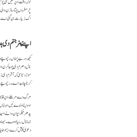
ٹولہ وقت اوپر نئیں سی پو
چِر مغروں چِتا ساڑن وال
اک زیارت بن گئی اے۔ پورے نو مہینیاں مغروں، ۲۹ مئی ۱۹۸۴ وا
اپنے پنر جنم دی ہ
کجھ ورہے پہلاں رنپوچے د
نال دھرم دی پوجا کرن وا
موڑ دتا سی کہ آشرم دی ز
کرنا چاہیدا اے۔ رنپوچے 
مرگ دے مرحلے اوپر قابو ر
اوہ اپناوندے نیں اوہناں
پدھر تیکر اپڑن والے امی
لاما نال رہیا ہووے۔ بھاوی
دعویٰ پیش کرے، ایہو جئی