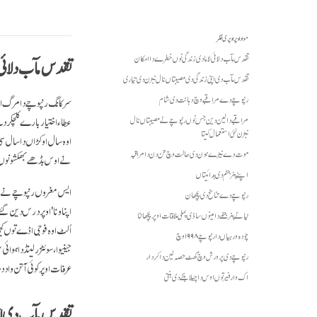
مواد اوپر اوپری نظر
تقدس مآب دلائی لاما دی زندگی نوں خطرے دا امکان
تقدس مآب دلائی 
تقدس مآب دی اپنی زندگی دی مصیبتاں نال نبڑن دی تیاری
رنپوچے دے مراقبے وچ دہانت دی شام
عطاء اختیار بارے کلچکر د
مراقبے دا لین دین جس نوں رنپوچے نے مصیبتاں نال
نبڑن لئی استعمال کیتا
اوہ سال اوکڑاں دا سال س
موت دے نیڑے ہون دی حالت وچ تن دن دا مراقبہ
نے اوس بڈھے بھکشو نوں آک
اپنے پنر جنم دی ہدائیتاں
ایس مغروں رنپوچے نے تن 
رنپوچے دے تناسخ دی پچھان
اپناونا' اوپر درس دین گئ
نیانے پنرجنمے دا مینوں ساڈی پہلی ملاقات اوپر پچھاننا
چودہ ورہیاں دا رنپوچے ۱۹۹۸ وچ
جینیوا، سوئٹزرلینڈ دا ہو
رنپوچے دی پرورش وچ گھٹ حصہ لین دا کردار
عرفات اوپر کوئی آتن واد
اک وار فیر توں اوس دا چیلا بننے دی بنتی
تقدس مآب دی اپن