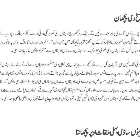
خ دی پچھان
وچے نوں اک ولی برابر مندے نیں۔ لگ بھگ ہر گھر وچ اوہناں دی تصویر لگی ہوئی اے۔ نکے سرکانگ رنپوچے نے
ند تے ٹنگی ہوئی تصویر ول اشارہ کر کے ایہ آکھنا شروع کیتا کہ "ایہ میں واں"۔ مغروں جدوں نگاوانگ اوس بالڑ نو
اوہ بال نس کے اوہناں دی جھولی چڑھ گیا۔ اوہ اوہناں دے نال اوہناں دے آشرم واپس جانا چاہندا سی۔
 شک نئیں سی رہ گیا۔ پر گل ایہ وے کہ کجھ ورہے پہلاں ہی سپیتی دی مشہور سوانیاں دے اک ٹولے نے اوہناں نوں ای
دوجا جنم لین۔ دور پار دے ایس سرحدی علاقے وچ زیارت لئی جانا اتے ہندوستانی سرکار کولوں ایس دی اجازت لینا
دوجا جنم لے لین تے فیر ایہ سمسیا حل ہو جاوے دی۔ اوہناں دے ماں پیو جنہاں لئی ایہ بڑا وڈا ستکار سی، ایس 
جدوں اوہ چار ورہیاں دے سان، اوہناں نوں دھرم شالہ لیجان دی آگیا دے دتی۔ بھاویں نیانے دے ماں پیو ویل
س بالڑ نے کدی اوہناں نوں ملن دی اچھیا نئیں کیتی۔ شروع توں ہی اوہ اپنے پرانے ٹبر نال راضی باضی دِسدا سی۔ ا
ینوں ساڈی پہلی ملاقات اوپر پچھاننا