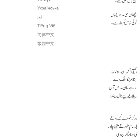
ھیتی نال نکل گئے۔
Українська
چھان سی۔ اوہ اپنیاں
اُردو
کوئی خاص کم کار ہے۔
Tiếng Việt
简体中文
繁體中文
یتی جس اوپر اوہناں
نا سِر نگاوانگ دے
 ہو رہے سان۔ ایس توں
زیلا رنپوچے نال رہندا
جھ ہور کر سکدے نیں، تے
۔ عام طور تے پیلی چادر
ی سہائتا کرن دی