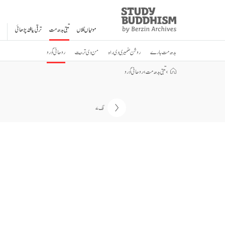
Study
Clos
Buddhism
موٹیاں گلاں
تبتی بدھ مت
ترقی یافتہ پڑھائی
Home
بدھ مت بارے
روشن ضمیری دی راہ
من دی تربیت
روحانی گورو
›
تبتی بدھ مت
›
روحانی گورو
انگ ۷