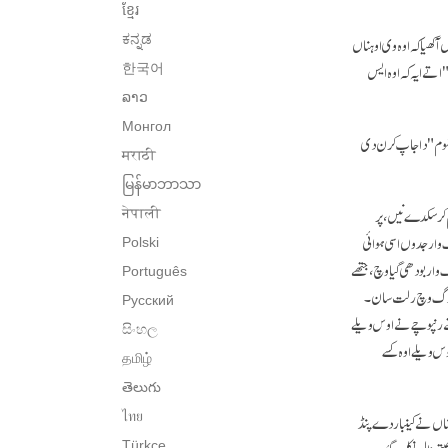
ខ្មែរ
کھیا کہ اوہ وی اوہناں
ಕನ್ನಡ
اتے ایہ کہ اوہ ایس
한국어
ລາວ
Монгол
 ہُوم" دا جاپ کرن دی
मराठी
မြန်မာဘာသာ
 کر سکدے نیں، پر
नेपाली
 وار جدوں اسی ہوائی
Polski
وار بودھی گیا وچ، جتھے
Português
 پریوگ وچ رلت سان۔
Русский
ے رنپوچے نے اوس ویلے
සිංහල
س ویلے اوہ کسے
தமிழ்
తెలుగు
ناں نے کینبار دے پنڈ
ไทย
Türkçe