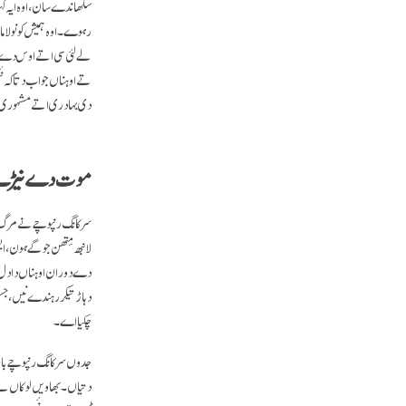
سکھاندے سان، اوہ ایہ کہ
رہوے۔ اوہ ہمیش کونو لا
لے لئی سی اتے اوس دے سبب
تے اوہناں جواب دتا کہ نئ
دی بہادری اتے مشہوری او
موت دے نیڑے ہو
سرکانگ رنپوچے نے مرگ 
لانبھ مِتھن جوگے ہون، ای
دے دوران اوہناں دا دل گر
دہاڑ تیکر رہندے نیں، جس
چکیا اے۔
جدوں سرکانگ رنپوچے بارے 
دتیاں۔ بھاویں لوکاں نے 