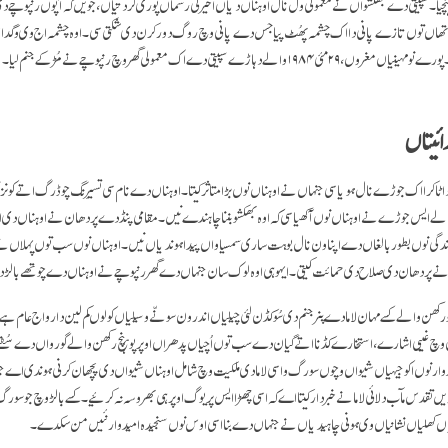
ہنچیا۔ سپیتی دے بھکشواں نے معمولی ول نال اوہناں دیاں اخیرلی رسماں پوری کر دتیاں، جویں کہ آپوں رنپوچے د
ی تھاں توں تازے پانی دا اک چشمہ پھُٹ پیا جس دے پانی وچ روگ دور کرن دی شکتی سی۔ اوہ چشمہ اج وی وگدا
لے دہاڑے سپیتی دے اک معمولی گھر وچ رنپوچے نے مُڑ کے جنم لیا۔
دائیتاں
ا ٹاکرا اک جوڑے نال ہویا سی جنہاں نے اوہناں نوں بڑا متاثر کیتا۔ اوہناں دے نام سی تسیرِنگ چوڈرگ اتے کون
لے ایس جوڑے نے اوہناں نوں آکھیا سی کہ اوہ بھکشو بننا چاہندے نیں۔ مقامی پنڈ دے پردھان نے اوہناں دی ای
ندگی نوں بطور بالغاں دے اپناون نال بوہت ساری سمسیاواں پیدا ہوندیاں نیں۔ اوہناں نوں سب توں پہلاں تے ا
نے پردھان دی صلاح دی حمائت کیتی۔ ایہو ہی اوہ لوک سان جنہاں دے گھر رنپوچے نے اوہناں دے چوتھے بالڑ 
کھن والے کسے مہان لاما دے پنر جنم دی سُو کڈن لئی چیلیاں اندر ون سونّے وسیلیاں کولوں کم لین دا رواج عام ہ
 وچ غیبی اشارے، استخارے کڈنا اتے گیان دے سب توں اُچیاں پدھراں اوپر پوہنچ رکھن والے گورواں دے سُفنے 
دوار نوں اکو جیہیاں شیواں وچوں سورگ واسی لاما دی ملکیت وچ شامل اوہناں شیواں دی پچھان کرنی ہوندی اے جن
ں تقدس مآب دلائی لاما نے خبردار کیتا اے کہ اسی چھڑا ایس پریوگ اوپر ہی بھروسہ نہ کرئیے۔ کسے بالڑ وچ جو سورگ و
اں کھلیاں نشانیاں وی ہونی چاہیدیاں نے جنہاں دے بنا اسی اوس نوں سنجیدہ امیدوار نئیں من سکدے۔