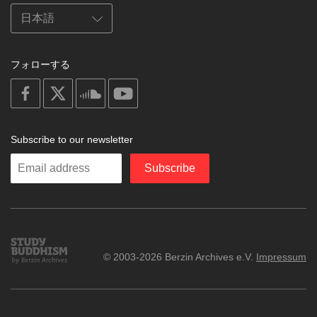
フォローする
on
on
on
on
facebook
X
soundcloud
youtube
Subscribe to our newsletter
Enter
Subscribe
your
email
Study
© 2003-2026 Berzin Archives e.V.
Impressum
Buddhism
Home