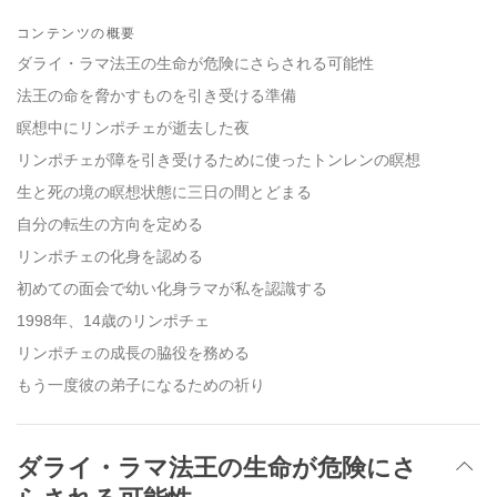
Share
Bookmark
on
コンテンツの概要
facebook
ダライ・ラマ法王の生命が危険にさらされる可能性
法王の命を脅かすものを引き受ける準備
瞑想中にリンポチェが逝去した夜
リンポチェが障を引き受けるために使ったトンレンの瞑想
生と死の境の瞑想状態に三日の間とどまる
自分の転生の方向を定める
リンポチェの化身を認める
初めての面会で幼い化身ラマが私を認識する
1998年、14歳のリンポチェ
リンポチェの成長の脇役を務める
もう一度彼の弟子になるための祈り
ダライ・ラマ法王の生命が危険にさ