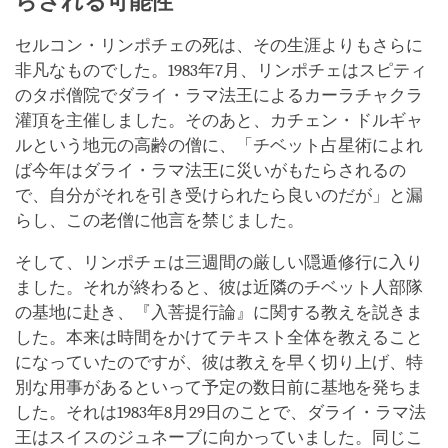
らされる可能性
セルコン・リンポチェの死は、その生涯よりもさらに
非凡なものでした。1983年7月、リンポチェはスピティ
のタボ僧院でダライ・ラマ法王によるカーラチャクラ
灌頂を主催しました。そのあと、カチェン・ドルギャ
ルという地元の高齢の僧に、「チベット占星術によれ
ば今年はダライ・ラマ法王に災いがもたらされるの
で、自分がそれを引き受けられたら良いのだが」と漏
らし、この老僧に他言を禁じました。
そして、リンポチェは三週間の厳しい隠遁修行に入り
ました。それが終わると、彼は近隣のチベット人部隊
の基地に赴き、『入菩提行論』に関する教えを説きま
した。本来は時間をかけてテキスト全体を教えること
になっていたのですが、彼は教えを早く切り上げ、特
別な用事があるといって予定の数日前に基地を発ちま
した。それは1983年8月29日のことで、ダライ・ラマ法
王はスイスのジュネーブに向かっていました。同じこ