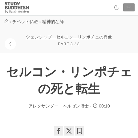
Close
Study
Buddhism
Home
›
チベット仏教
›
精神的な師
ツェンシャブ・セルコン・リンポチェの肖像
PART 8 / 8
セルコン・リンポチェ
の死と転生
アレクサンダー・ベルゼン博士
00:10