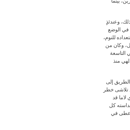
ن، بينما
لك، وعندئذٍ
ه في الوضع
عداده للنوم،
حل، وكان من
ي التاسعة
لهي منذ
 الطريق إلى
قد تلاشى خطر
لاما قد
قداسته كل
وأعطى في