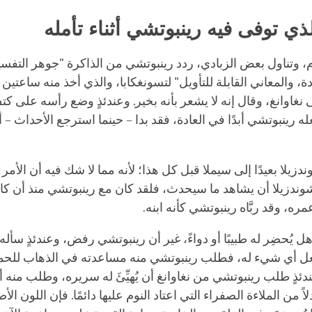
ذي توفى فيه رينبوتشي أثناء تأمله
، وتناول بعض الزبادي، ردد رينبوتشي من الذاكرة "جوهر التفسير
، والمعاني القابلة للتأويل" لتسونغكابا، والذي أخذ منه ساعتين تق
ى نغاوانغ، وقال إنه لا يشعر بأنه بخير. وعندئذٍ وضع رأسه على كت
له رينبوتشي أبدًا في العادة، فقد بدا – حينما استرجع الأحداث – 
زيلا بعيدًا إلى سيملا قبل كل هذا؛ لأنه مما لا شك فيه أن الأمر 
لتشوندزيلا أن يشاهد ما سيحدث، فلقد كان مع رينبوتشي منذ أن كا
ه، وقد ربَّاه رينبوتشي كأنه ابنه.
ل يُحضِر له طبيبًا أو دواءً، غير أن رينبوتشي رفض، وعندئذٍ سأله
ل أي شيء له، فطلب رينبوتشي منه مساعدته في الذهاب للحم
ندئذٍ طلب رينبوتشي من نغاوانغ أن يُهيِّئَ له سريره، وطلب منه
لاً من الملاءة الصفراء التي اعتاد النوم عليها دائمًا. فإن اللون ال