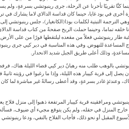
ما كنَّا تقريبًا تأخرنا عن الرحلة، جرى رينبوتشي بسرعةٍ، ولم يس
ة أخرى في بود غايا، حينما كان قداسة الدالاي لاما يشارك في تر
وهي الترجمة التبتية لكلمات
بوذا
(الكانغيار)، جلس رينبوتشي إلى
وأنا خلفه تماما، وحينما حملت الريح صفحةً من كتاب قداسة الدالاي
ئبة طار رينبوتشي فعلاً من مقعده ليلتقطها فورًا من على الأرض، 
ج المساعدة للنهوض. وفي هذه المناسبة في دير كيي جرى رينبوت
ساعدةٍ، وذلك أعلى طريق الجبل شديد الانحدار.
نبوتشي بالوهب طلب منه رهبانُ دير كيي قضاء الليلة هناك، فر
ه أن يصل إلى قرية كييبار هذه الليلة، وإذا ما رغبوا في رؤيته ثانيةً 
اك، وعندئذٍ غادر بسرعةٍ، وقد أعطى رسالةً غير مباشرة لما كا
بوتشي ومرافقينه قرية كييبار المرتفعة ذهبوا إلى منزل فلاح يع
 خارج المنزل في حقله، ولم يكن يتوقع مجيء أي ضيوف، فسأله
سبوع المقبل أو نحو ذلك، فأجاب الفلاح بالنفي، ودعا رينبوتشي لل