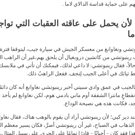
هم على حماية قداسة الدالاي لاما .
لأن يحمل على عاقته العقبات التي تواج
ما
وتشي ونغاوانغ من معسكر الجيش في سيارة جيب، ليتوقفا فترة
ب رينبوتشي من كاتشين دروبغيال أن يلحق بهم،
غير
أن الراهب المُ
 حالاً، فقال رينبوتشي: لا داعي لذلك، فيمكنك أن تأتي في ملابسك 
 ثيابَك في أعلى الجيب لِتجف. ففعل الراهبُ ذلك.
الجيب في عمق وادي سبيتي أخبر رينبوتشي نغاوانغ أنه كان دائمً
 انقطاعٍ
مانترا
الشفقة
أوم ماني بادمي
هوم
، لكن نغاوانغ لم يأخذ ن
، فكانت هذه هي نصيحة الوداع.
 عند دير كيي؛ لأن رينبوتشي أراد أن يقوم بالوهب هناك، فقال نغاو
الذهاب في الصباح، غير أن رينبوتشي أصرَّ، فكان يسير معظم ال
ا فقد كان – أحيانًا – قادرًا تمامًا على الجري. على سبيل المثال