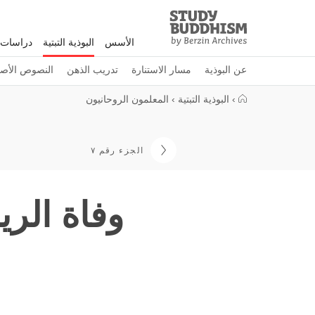
Study
Clos
Buddhism
الأسس
البوذية التبتية
دراسات 
Home
عن البوذية
مسار الاستنارة
تدريب الذهن
النصوص الأصل
›
البوذية التبتية
›
المعلمون الروحانيون
الجزء رقم ٧
وفاة الري