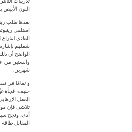
تدريبات التانت
اللون الأبيض ي
بعدها طلب رينب
استلقى رينبوتش
العادي الذراع 
شملهم بإشارة ا
الواضح أن ذلك 
والستين من عم
شهرين.
و تمامًا في نف
جنيف، فجأة غيَ
العمل الإرهابي
تلاشى فإن موكب
أذى، ونجح سير
المقابل طاقة ح