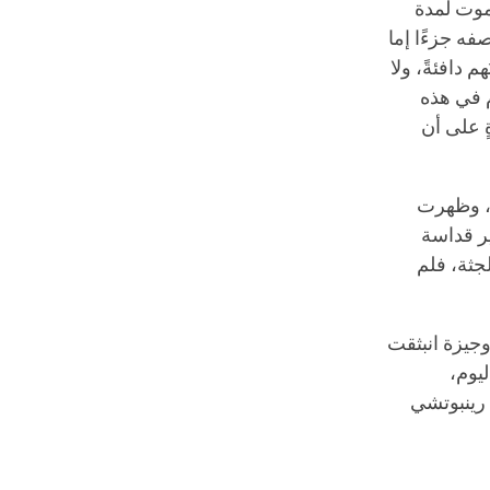
موت لمدة
صفه جزءًا إما
 دافئةً، ولا
م في هذه
ٍ على أن
ء، وظهرت
ير قداسة
جثة، فلم
وجيزة انبثقت
يوم،
تسعة أشهر تمامًا، وفي ٢٩ مارس ١٩٨٤ م وُلِد رينبوتشي