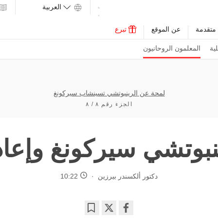
متقدمة
عن الموقع
تبرع
ية
المعلمون الروحانيون
لمحة عن الرينبوتشي تسينشاب سيركونغ
الجزء رقم ٨ / ٨
نبوتشي سيركونغ وإعاد
دكتور ألكسندر بيرزين
10:22