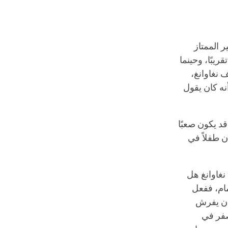
 الممتاز
ريبًا، وحينما
ف نغاوانغ،
أنه كان يقول
قد يكون صعبًا
ن طفلاً في
 نغاوانغ هل
ام، ففعل
 أن يفرش
أصفر في