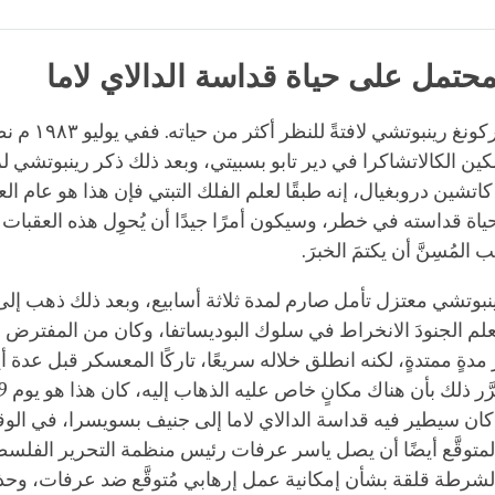
Bookmark
Share
on
facebook
حتمل على حياة قداسة الدالاي لاما
كانت وفاة سيركونغ رينب
كين
الكالاتشاكرا في دير تابو بسبيتي، وبعد ذلك ذكر رينبوتشي
 كاتشين دروبغيال، إنه طبقًا لعلم الفلك التبتي فإن هذا هو عام ا
فحياة قداسته في خطر، وسيكون أمرًا جيدًا أن يُحوِل هذه العقبات
المُسِنَّ أن يكتمَ الخبرَ.
ينبوتشي معتزل تأمل صارم لمدة ثلاثة أسابيع، وبعد ذلك ذهب إ
 الجنودَ الانخراط في سلوك البوديساتفا، وكان من المفترض أن 
ر مدةٍ ممتدةٍ، لكنه انطلق خلاله سريعًا، تاركًا المعسكر قبل عدة أ
لذي كان سيطير فيه قداسة الدالاي لاما إلى جنيف بسويسرا، في ال
متوقَّع أيضًا أن يصل ياسر عرفات رئيس منظمة التحرير الفلسطي
لشرطة قلقة بشأن إمكانية عمل إرهابي مُتوقَّع ضد عرفات، وحذ