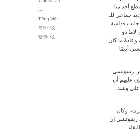
Українська
تطع أحد منا
اُردو
ديد جماعي للـ
Tiếng Việt
 جانب قداسة
简体中文
 لاما ذو
繁體中文
وعادةً ما كان
شي أيضًا
فض رينبوتشي
فإن عليهم أن
ن على وشك
رفه، وكان
 رينبوتشي إن
بقاء.