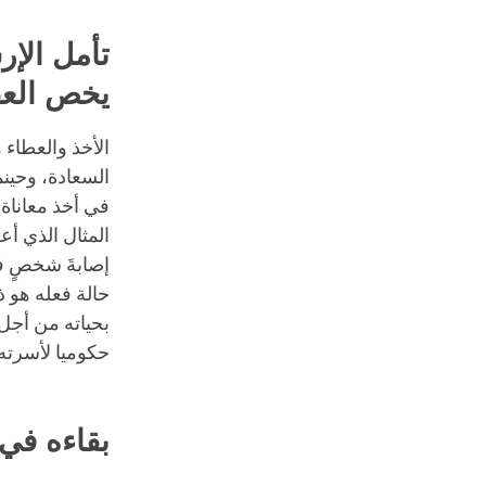
تأمل الإر
يخص العق
الأخذ والعطاء 
السعادة، وحينما
في أخذ معاناة 
المثال الذي أع
إصابةَ شخصٍ في
حالة فعله هو ذ
بحياته من أجل 
حكوميا لأسرته، 
بقاءه في 