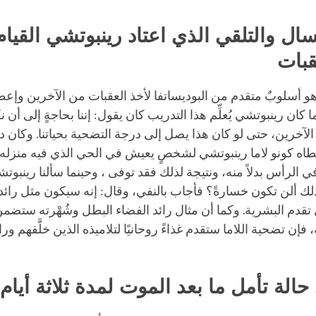
سال والتلقي الذي اعتاد رينبوتشي القيام 
بات
هو أسلوبٌ متقدم من البوديساتفا لأخذ العقبات من الآخرين وإعط
 كان رينبوتشي يُعلِّم هذا التدريب كان يقول: إننا بحاجةٍ إلى أن 
الآخرين، حتى لو كان هذا يصل إلى درجة التضحية بحياتنا. وكان دو
طاه كونو لاما رينبوتشي لشخصٍ يعيش في الحي الذي فيه منزله، 
 الرأس بدلاً منه، ونتيجة لذلك فقد توفى ، وحينما سألنا رينبوت
لك ألن تكون خسارةً؟ فأجاب بالنفي، وقال: إنه سيكون مثل رائد
تقدم البشرية. وكما أن مثال رائد الفضاء البطل وشُهْرته ستضمن
فإن تضحية اللاما ستقدم غذاءً روحانيًا لتلاميذه الذين خلَّفهم ورا
حالة تأمل ما بعد الموت لمدة ثلاثة أيام