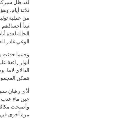
لقد ظل سيركون
ثلاثة أيام، وهؤ
من عملية توليد
تبدأ أجسادُهم 
الحالة لعدة أي
الوعي غادر ال
وحينما حدثت ه
أنوار رائعة عل
الدالاي لاما، 
تتمكن المجموع
أدَّى رهبان سب
عين ماء عذب ذ
مرة أخرى في س