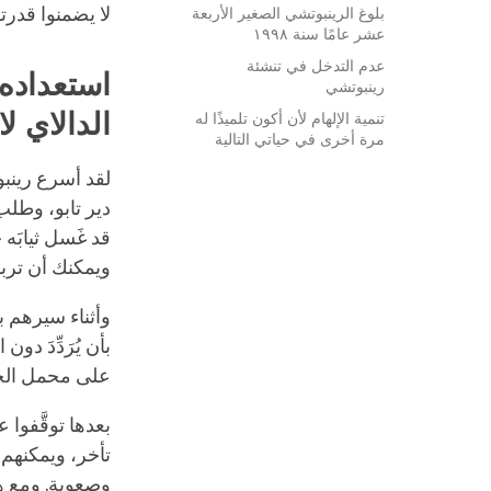
لا يضمنوا قدرت
بلوغ الرينبوتشي الصغير الأربعة
عشر عامًا سنة ١٩٩٨
عدم التدخل في تنشئة
استعداده 
رينبوتشي
الدالاي لا
تنمية الإلهام لأن أكون تلميذًا له
مرة أخرى في حياتي التالية
لقد أسرع رينب
دير تابو، وطل
قد غَسل ثيابَه
ويمكنك أن تربط
وأثناء سيرهم ب
بأن يُرَدِّدَ دون
على محمل الجد
بعدها توقَّفوا
تأخر، ويمكنهم 
وصعوبةٍ. ومع هذ