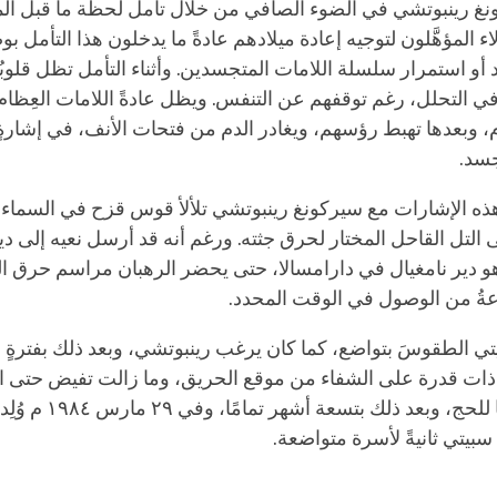
غ رينبوتشي في الضوء الصافي من خلال تأمل لحظة ما قبل ال
لاء المؤهَّلون لتوجيه إعادة ميلادهم عادةً ما يدخلون هذا التأمل بو
 أو استمرار سلسلة اللامات المتجسدين. وأثناء التأمل تظل قلوبُهم
في التحلل، رغم توقفهم عن التنفس. ويظل عادةً اللامات العِظا
ام، وبعدها تهبط رؤسهم، ويغادر الدم من فتحات الأنف، في إشارة
جسد.
ذه الإشارات مع سيركونغ رينبوتشي تلألأ قوس قزح في السما
ى التل القاحل المختار لحرق جثته. ورغم أنه قد أرسل نعيه إلى د
وهو دير نامغيال في دارامسالا، حتى يحضر الرهبان مراسم حرق ال
ةُ من الوصول في الوقت المحدد.
يتي الطقوسَ بتواضع، كما كان يرغب رينبوتشي، وبعد ذلك بفترةٍ 
ات قدرة على الشفاء من موقع الحريق، وما زالت تفيض حتى ال
وأصبحت مكانًا للحج، وبعد ذلك ب
بيتي ثانيةً لأسرة متواضعة.