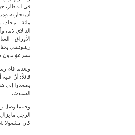
في المطار، حين
أن يجاريه. ومر
مائة – مجلد ، 
الدالاي لاما، 
الأوراق – السا
رينبوتشي يحتا
بسرعةٍ بدون م
وبعدما قام ري
قائلاً: أنّ علي
يصعدوا إلى هن
الحدوث.
وحينما وصل رين
الرجل ما يزال
كان مشغولا للأ