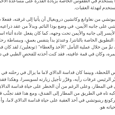
را يُستخدَم في الطقوس الخاصة بزيادة القدرة على مساعدة الآخري
ستخدم لتهدئة العقبات.
وتشي من نغاوانغ وكاتشين دروبغيال أن يأتيا إلى غرفته، ففعلا ذ
ي على جانبه الأيمن، في وضع بوذا النائم. وبدلاً من عقد ذراعي
الأيسر إلى جانبه والأيمن تحت وجهه، كما كان يفعل عادة أثناء است
لتطويق الخاصة بالتانترا. وعندئذٍ بدأ يتنفس بعمقٍ، وببساطة ر
تمَّ من خلال عملية التأمل "الأخذ والعطاء" (تونغلين). لقد كان ف
ره، وكان في قمة عافيته، فقد كنت أخذته للفحصٍ الطبي في د
س اللحظة، وبينما كان قداسة الدالاي لاما ما يزال في رحلته في
ّر الرئيس عرفات رأيه، وقرَّر تأجيل زيارته لسويسرا، وهكذا ف
 في المطار، وعلى الرغم من أن الخطر على حياة قداسة الدالاي 
ه تاه في الطريق من المطار إلى الفندق، ومع هذا فقد تجنَّب 
كونغ رينبوتشي في أخذ العقبة على حياة قداسة الدالاي لاما، 
ياته هو.