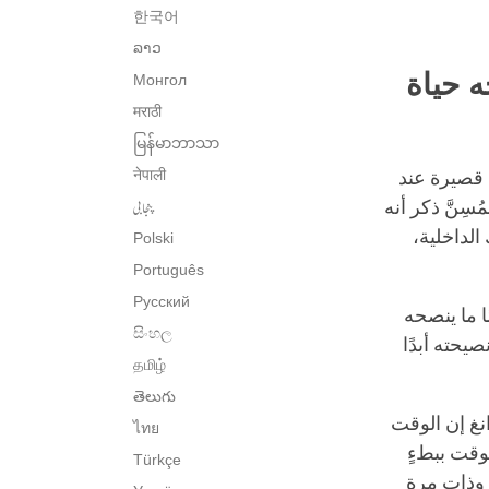
한국어
ລາວ
ه حياة
Монгол
मराठी
မြန်မာဘာသာ
नेपाली
 قصيرة عند
پنجابی
سِنَّ ذكر أنه
الداخلية،
Polski
Português
Русский
ا ما ينصحه
සිංහල
صيحته أبدًا
தமிழ்
తెలుగు
انغ إن الوقت
ไทย
وقت ببطءٍ
Türkçe
، وذات مرة