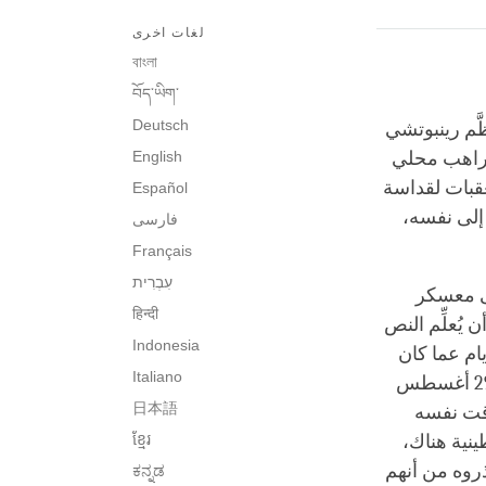
لغات اخرى
বাংলা
བོད་ཡིག་
Deutsch
وتشي لافتةً للنظر أكثر من حياته. ففي يوليو ١٩٨٣ م نظَّم رينبوتشي
 لراهب محلي
English
لعقبات لقداسة
Español
 إلى نفسه،
فارسی
Français
עִבְרִית‎
لى معسكر
हिन्दी
يُعلِّم النص
Indonesia
يام عما كان
Italiano
مخططًا له، وبرَّر ذلك بأن هناك مكانٍ خاص عليه الذهاب إليه، كان هذا هو يوم 29 أغسطس
日本語
وقت نفسه
نية هناك،
ខ្មែរ
روه من أنهم
ಕನ್ನಡ