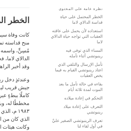
نظرة عامة على المحتوى
الخطر المحتمل على حياة
الخطر الم
قداسة الدالاي لاما
استعداده لأن يحمل على عاقته
العقبات التي تواجه حياة الدالاي
لاما
منح قداسته
تم
مُسِنٍّ، واسمه
المساء الذي توفى فيه
رينبوتشي أثناء تأمله
الدالاي لاما، 
تأمل الإرسال والتلقي الذي
وقد أخبر الراهب 
اعتاد رينبوتشي القيام به فيما
يخص العقبات
وعندئذٍ دخل ر
بقاءه في حالة تأمل ما بعد
جيش قريب ليعلم
الموت لمدة ثلاثة أيام
كاملًا ببطءٍ عب
التحكم في إعادة ميلاده
التعرف على إعادة ميلاد
١٩٨٣ م، ا
رينبوتشي
الذي كان من ال
تعرف الرينبوتشي الصغير عليَّ
في أول لقاء لنا
وكانت هيئات ا