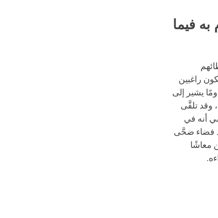
به فيما
ائهم
نكون راغبين
مًا يشير إلى
وقد تلقَّى
شي أنه في
 فضاء ضحَّى
 معاشًا
ءه.