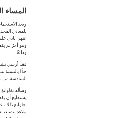
المساء ال
وبعد الاستحمام
للمعاني المحددة
انتهى نَادى عل
وهو أمرٌ لم يفع
وداعًا.
فقد أرسل تشوند
جدًّا بالنسبة 
السادسة من عمر
وسأله نغاوانغ ه
يستطيع أن يفع
نغاوانغ ذلك، ع
ملاءة بيضاء، بد