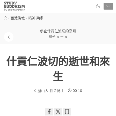
Close
Study
Buddhism
Home
›
西藏佛教
›
精神導師
參查什貢仁波切的寫照
部份 8 一 8
什貢仁波切的逝世和來
生
亞歷山大·伯金博士
00:10