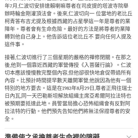
年7月,仁波切安排達賴喇嘛尊者在司皮提的塔波寺院舉
辦時輪金剛灌頂法會。後來,仁波切向一 位當地的老比丘
柯青答布吉尤提及根據西藏的占星學這一年是尊者的業
障年。尊者會有生命危險。最好的方法是將尊者的業障
轉到他自己身上。他告訴這位老比丘不 要向任何人提及
這件事。
接著,仁波切進行了三個星期的嚴格的禪修閉關。在那之
後,他到一個靠近西藏的軍營傳授《入菩薩行論》。仁波
切本應該慢慢教完整個內容,但他卻很快地倉促帶過所有
內容。比預計時間提早數天離開軍營,他說因為他有一個
特別的地方要去。這是在1983年8月29日,尊者正飛往瑞士
日內瓦,同一天巴勒斯坦解放組織主席亞希爾阿拉法特也
被預期要抵達此地。員警當局擔心恐怖組織會有反對阿
拉法特的行動。他們預先告知他們將無法保證尊者的安
全。
準備使之承擔尊者生命裡的障礙