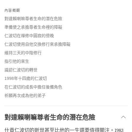
Share
Bookmark
on
內容概觀
facebook
對達賴喇嘛尊者生命的潛在危險
準備使之承擔尊者生命裡的障礙
仁波切在禪修中圓寂的傍晚
仁波切使用自他交換修行來承擔障礙
維持三天的中陰修行
指引他的來生
識認仁波切的轉世
1998年十四歲的仁波切
在仁波切的成長中擔任後備角色
祈願再次成為他的弟子
對達賴喇嘛尊者生命的潛在危險
什貢仁波切的逝世甚至比他的一生還要值得關注。1983