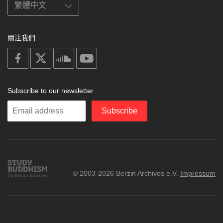
關注我們
on
on
on
on
facebook
X
soundcloud
youtube
Subscribe to our newsletter
Enter
Subscribe
your
email
Study
© 2003-2026 Berzin Archives e.V.
Impressum
Buddhism
Home