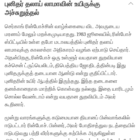
புனிதர் தலாய் லாமாவின் உயிருக்கு
அச்சுறுத்தல்
செர்காங் ரின்போச்சின் வாழ்க்கையை விட அவருடைய
மரணம் மேலும் மறக்கமுடியாதது. 1983 ஜூலையில், ரின்போச்
ஸ்பிட்டியில் உள்ள தபோ மடாலயத்தில் புனிதர் தலாய்
லாமாவுக்கு காலசக்ரா அதிகாரம் வழங்க ஏற்பாடு செய்தார்.
அதன்பிறகு, ரின்போச் ஒரு உள்ளூர் வயதான துறவியான
கச்சென் ட்ருப்யெலிடம், திபெத்திய ஜோதிடத்தின்படி இது
புனிதருக்குத் தடையான ஆண்டு என்று குறிப்பிட்டார்.
புனிதரின் உயிர் ஆபத்தில் இருந்தது. இந்த தடைகளை
தனக்கானதாக மாற்றிக் கொள்வது நல்லது. இதை யாரிடமும்
சொல்ல வேண்டாம் என்று வயதான துறவியிடம் அவர்
கூறினார்.
மூன்று வாரங்களுக்கு கடுமையான தியானப் பின்வாங்கலில்
ஈடுபட்டார் ரின்போச். பின்னர், அவர் போதிசத்துவ நடத்தையில்
ஈடுபடுவது பற்றி வீரர்களுக்கு கற்பிக்க அருகிலுள்ள