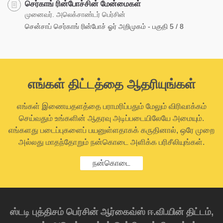
செர்காங் ரின்போச்சின் மேன்மைகள்
முனைவர். அலெக்சாண்டர் பெர்சின்
சென்சாப் செர்காங் ரின்போச் ஓர் அறிமுகம் - பகுதி 5 / 8
எங்கள் திட்டத்தை ஆதரியுங்கள்
எங்கள் இணையதளத்தை பராமரிப்பதும் மேலும் விரிவாக்கம்
செய்வதும் உங்களின் ஆதரவு அடிப்படையிலேயே அமையும்.
எங்களது படைப்புகளைப் பயனுள்ளதாகக் கருதினால், ஒரே முறை
அல்லது மாதந்தோறும் நன்கொடை அளிக்க பரிசீலியுங்கள்.
நன்கொடை
ஸ்டடி புத்திசம் பெர்சின் ஆர்கைவ்ஸ் ஈ.வி.யின் திட்டம்,