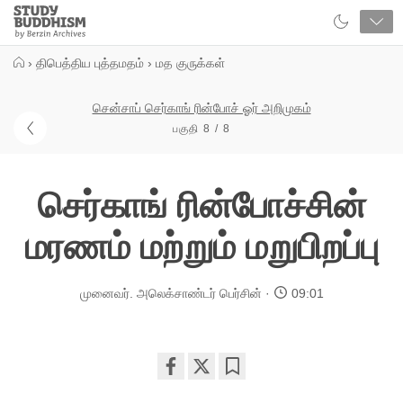
Close
Study
Buddhism
Home
›
திபெத்திய புத்தமதம்
›
மத குருக்கள்
சென்சாப் செர்காங் ரின்போச் ஓர் அறிமுகம்
பகுதி 8 / 8
செர்காங் ரின்போச்சின்
மரணம் மற்றும் மறுபிறப்பு
முனைவர். அலெக்சாண்டர் பெர்சின்
09:01
Share
Bookmark