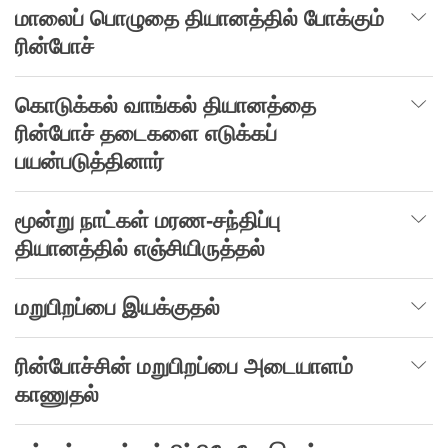
மாலைப் பொழுதை தியானத்தில் போக்கும்
ரின்போச்
கொடுக்கல்
வாங்கல்
தியானத்தை
ரின்போச்
தடைகளை
எடுக்கப்
பயன்படுத்தினார்
மூன்று
நாட்கள்
மரண-சந்திப்பு
தியானத்தில்
எஞ்சியிருத்தல்
மறுபிறப்பை
இயக்குதல்
ரின்போச்சின் மறுபிறப்பை அடையாளம்
காணுதல்