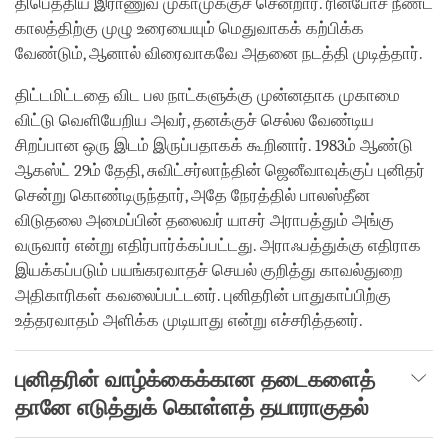
திபெத்திய இராணுவ முகாமுக்குச் சென்றார். ரின்போச் நீண்ட
காலத்திற்கு முழு உரையையும் மெதுவாகக் கற்பிக்க
வேண்டும், ஆனால் விரைவாகவே அதனை நடத்தி முடித்தார்.
திட்டமிட்டதை விட பல நாட்களுக்கு முன்னதாக முகாமை
விட்டு வெளியேறிய அவர், தனக்குச் செல்ல வேண்டிய
சிறப்பான ஒரு இடம் இருப்பதாகக் கூறினார். 1983ம் ஆண்டு
ஆகஸ்ட் 29ம் தேதி, சுவிட்சர்லாந்தின் ஜெனீவாவுக்குப் புனிதர்
சென்று கொண்டிருந்தார், அதே நேரத்தில் பாலஸ்தீன
விடுதலை அமைப்பின் தலைவர் யாசர் அராபத்தும் அங்கு
வருவார் என்று எதிர்பார்க்கப்பட்டது. அராஃபத்துக்கு எதிராக
இயக்கப்படும் பயங்கரவாதச் செயல் குறித்து காவல்துறை
அதிகாரிகள் கவலைப்பட்டனர். புனிதரின் பாதுகாப்பிற்கு
உத்தரவாதம் அளிக்க முடியாது என்று எச்சரித்தனர்.
புனிதரின் வாழ்க்கைக்கான
தடைகளைத்
தானே
எடுத்துக்
கொள்ளத்
தயாராகுதல்