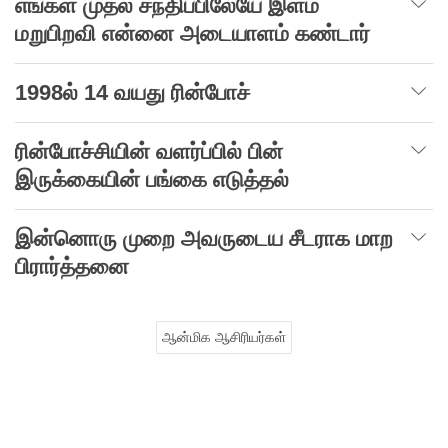
எங்கள்
முதல்
சந்திப்பிலேயே
இளம்
மறுபிறவி
என்னை
அடையாளம் கண்டார்
1998
ல் 14 வயது ரின்போச்
ரின்போச்சியின்
வளர்ப்பில்
பின்
இருக்கையின்
பங்கை எடுத்தல்
இன்னொரு முறை
அவருடைய
சீடராக
மாற
பிரார்த்தனை
ஆன்மிக ஆசிரியர்கள்