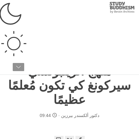
Study
Clos
Buddhism
Home
›
البوذية التبتية
›
المعلمون الروحانيون
لمحة عن الرينبوتشي تسينشاب سيركونغ
الجزء رقم ٤ / ٨
منهج الرينبوتشي
سيركونغ كي تكون مُعلمًا
عظيمًا
دكتور ألكسندر بيرزين
09:44