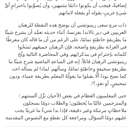
إضافيةً، فيجب أن يكونوا دائمًا متنبهين، وأن يُصوِّبوا باحترامٍ أيَّ
شيءٍ غريبٍ يقوله أو يفعله لاماتهم.
ذات مرةٍ سعى رينبوتشي أن يوضح هذه النقطةَ للرهبان
الغربيين في دير نالاندا بفرنسا، أثناء حديثه تعمَّد أن يشرح شيئًا
ما بطريقةٍ خاطئةٍ تمامًا، على الرغم من أن ما قاله كان مفرطًا
في الغرابة بطريقةٍ واضحة، فإن الرهبان جميعَهم نَسَخُوا
كلماته بإحترامٍ في مذكراتِهم. وفي المحاضرة التالية وبَّخ
رينبوتشي الرهبانَ قائلاً: إنه في الساعةِ الماضيةِ شرح شيئًا ما
بطريقةٍ سخيفةٍ وخاطئةٍ تمامًا، وسألهم: لماذا لم يسأله احد،
كما نصح
بوذا
ألَّا يقبلوا ما يقولُهُ المعلم بطريقة عمياء، ودون
تمحيصٍ، أو نقدٍ،؟!.
حتى المعلميون العظام في بعض الأحيان تزِّل ألسنتهم ؛
والمترجمين غالبًا ما يُخطئون؛ والطلاب دومًا يسجلون
ملاحظاتٍ مرتبكة وغير دقيقة، فإذا بدا شيءٌ ما غريبًا يجب
عليهم دومًا السؤال، ومراجعة كل نقطةٍ مع النصوص المقدسة.