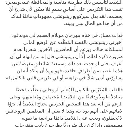
الشديد لتأسيس ذلك بطريقة مناسبة والمحافظة عليه،وبمجرد
تثبيت هذا التكريس على أساسٍ سليمٍ فلا يمكن لأي شيءٍ أن
يحطمه . لقد بذل سيركونغ رينبوتشي مجهوداتٍ هائلةً للتأكد
من أن هذا هو الحال بيني وبينه.
فذات مساءٍ، في ختام مهرجان مونلام العظيم في موندغود،
أخبرني رينبوتشي بالقصة المُعقَّدة عن الوضع المالي
لممتلكاته هناك، وبرغم أن الحاضرين الآخرين شعروا بعدم
ضرورة ذكره لذلك، إلَّا أن رينبوتشي قال إنه من
الهام
لي أن
أعرف. حتى لو حدث بعد ذلك وسمعتُ شائعاتٍ مغرضةً عن
هذه القضية من أطرافٍ حاقدة، فهو يريدُ أن يتأكد أنه لن
يساورُني أدنى شكٍّ في نزاهته، أو في تكريس قلبي بالكامل له.
فالقلب المُكرّس بالكامل للمُعلم الروحاني يتطلَّب فحصًا
متبادلاً طويلاً ودقيقًا بين التلاميذ المُحتملين ومُعلميهم، وعلى
الرغم من أنه بعد هذا التفحص الحريص يحتاج التلاميذُ أن يَرَوْا
لاماتهم على أنهم بوذات، وهذا لا يعني أن المعلمين الروحانيين
لا يُخطئون، ويجب على التلاميذ دائمًا مراجعة ما يقوله
معلموهم، وإذا كان ذلك ضروريًّا يطرحون بأدبٍ مقترحاتٍ