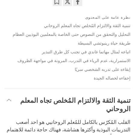
Bookmark
Share
on
نظرة عامة على المحتوى
facebook
تنمية الثقة والالتزام المُخلص تجاه المعلم الروحاني
التحليل والتحقق من النصوص حتى الخاصة بالمعلمين البوذيين العظام
طريقة حياة رينبوتشي البسيطة
اتباعه لمثال مهاتما غاندي في تجنب كل طرق التبذير
الاستمرارية، عدم الرياء في التدرب، المرونة في مواجهة الظروف
إبقاءه على تدربه الشخصي سريًا
إخفاءه لخصاله الجيدة
تنمية الثقة والالتزام المُخلص تجاه المعلم
الروحاني
القلب المُكرّس بالكامل للمُعلم الروحانيي هو احد أصعب
التدريبات البوذية وأكثرها هشاشة، فهناك حاجة دائمة للاهتمام