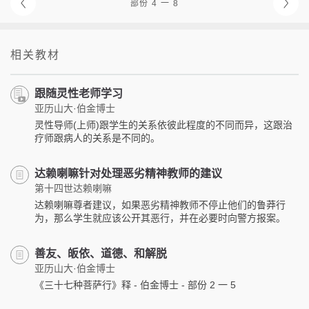
部份 4 一 8
相关教材
跟随灵性老师学习
亚历山大·伯金博士
灵性导师(上师)跟学生的关系依彼此程度的不同而异，这跟治
疗师跟病人的关系是不同的。
达赖喇嘛针对处理恶劣精神教师的建议
第十四世达赖喇嘛
达赖喇嘛尊者建议，如果恶劣精神教师不停止他们的鲁莽行
为，那么学生就应该公开其恶行，并在必要时向警方报案。
善友、皈依、道德、和解脱
亚历山大·伯金博士
《三十七种菩萨行》释 - 伯金博士 - 部份 2 一 5