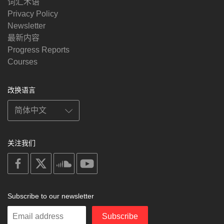
词汇术语
Privacy Policy
Newsletter
最新内容
Progress Reports
Courses
改换语言
关注我们
on
on
on
on
facebook
X
soundcloud
youtube
Subscribe to our newsletter
Enter
Subscribe
your