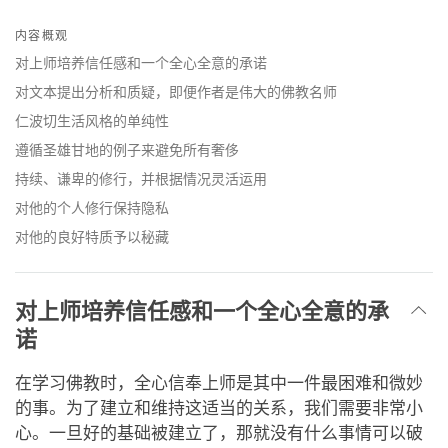
Share
Bookmark
on
内容概观
facebook
对上师培养信任感和一个全心全意的承诺
对文本提出分析和质疑，即便作者是伟大的佛教名师
仁波切生活风格的单纯性
遵循圣雄甘地的例子来避免所有奢侈
持续、谦卑的修行，并根据情况灵活运用
对他的个人修行保持隐私
对他的良好特质予以秘藏
对上师培养信任感和一个全心全意的承
诺
在学习佛教时，全心信奉上师是其中一件最困难和微妙
的事。为了建立和维持这适当的关系，我们需要非常小
心。一旦好的基础被建立了，那就没有什么事情可以破