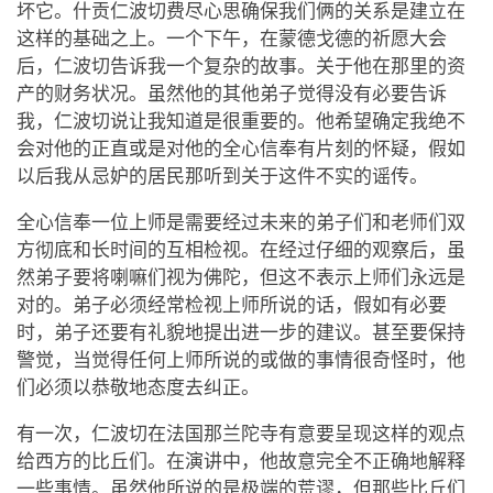
坏它。什贡仁波切费尽心思确保我们俩的关系是建立在
这样的基础之上。一个下午，在蒙德戈德的祈愿大会
后，仁波切告诉我一个复杂的故事。关于他在那里的资
产的财务状况。虽然他的其他弟子觉得没有必要告诉
我，仁波切说让我知道是很重要的。他希望确定我绝不
会对他的正直或是对他的全心信奉有片刻的怀疑，假如
以后我从忌妒的居民那听到关于这件不实的谣传。
全心信奉一位上师是需要经过未来的弟子们和老师们双
方彻底和长时间的互相检视。在经过仔细的观察后，虽
然弟子要将喇嘛们视为佛陀，但这不表示上师们永远是
对的。弟子必须经常检视上师所说的话，假如有必要
时，弟子还要有礼貌地提出进一步的建议。甚至要保持
警觉，当觉得任何上师所说的或做的事情很奇怪时，他
们必须以恭敬地态度去纠正。
有一次，仁波切在法国那兰陀寺有意要呈现这样的观点
给西方的比丘们。在演讲中，他故意完全不正确地解释
一些事情。虽然他所说的是极端的荒谬，但那些比丘们