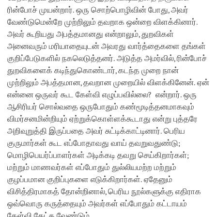
ரின்போச் முயன்றார். ஒரு சொற்பொழிவின் போது, அவர்
வேண்டுமென்றே முற்றிலும் தவறாக ஒன்றை விளக்கினார்.
அவர் கூறியது அபத்தமானது என்றாலும், துறவிகள்
அனைவரும் மரியாதையுடன் அவரது வார்த்தைகளை தங்கள்
குறிப்பேடுகளில் நகலெடுத்தனர். அடுத்த அமர்வில், ரின்போச்
துறவிகளைக் கடிந்துகொண்டார், கடந்த முறை நான்
முற்றிலும் அபத்தமான, தவறான முறையில் விளக்கினேன். ஏன்
என்னை ஒருவர் கூட கேள்வி எழுப்பவில்லை? என்றார். ஒரு
ஆசிரியர் சொல்வதை ஒருபோதும் கண்மூடித்தனமாகவும்
விமர்சனமின்றியும் ஏற்றுக்கொள்ளக்கூடாது என்று புத்தரே
அறிவுறுத்தி இருப்பதை அவர் சுட்டிக்காட்டினார். பெரிய
குருமார்கள் கூட எப்போதாவது வாய் தவறுவதுண்டு;
மொழிபெயர்ப்பாளர்கள் அடிக்கடி தவறு செய்கிறார்கள்;
மற்றும் மாணவர்கள் எப்போதும் துல்லியமற்ற மற்றும்
குழப்பமான குறிப்புகளை எடுக்கிறார்கள். ஏதேனும்
விசித்திரமாகத் தோன்றினால், பெரிய நூல்களுக்கு எதிராக
ஒவ்வொரு கருத்தையும் அவர்கள் எப்போதும் கட்டாயம்
கேள்வி கேட்க வேண்டும்.