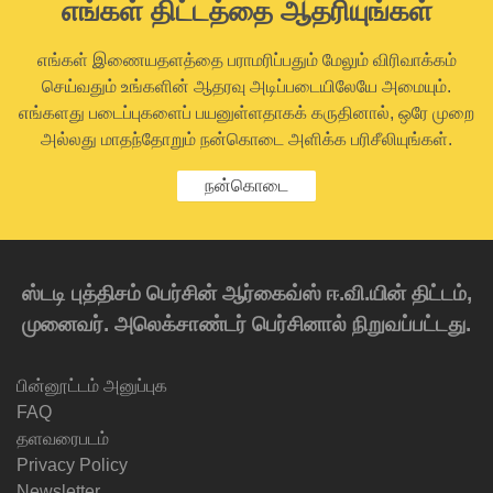
எங்கள் திட்டத்தை ஆதரியுங்கள்
எங்கள் இணையதளத்தை பராமரிப்பதும் மேலும் விரிவாக்கம்
செய்வதும் உங்களின் ஆதரவு அடிப்படையிலேயே அமையும்.
எங்களது படைப்புகளைப் பயனுள்ளதாகக் கருதினால், ஒரே முறை
அல்லது மாதந்தோறும் நன்கொடை அளிக்க பரிசீலியுங்கள்.
நன்கொடை
ஸ்டடி புத்திசம் பெர்சின் ஆர்கைவ்ஸ் ஈ.வி.யின் திட்டம்,
முனைவர். அலெக்சாண்டர் பெர்சினால் நிறுவப்பட்டது.
பின்னூட்டம் அனுப்புக
FAQ
தளவரைபடம்
Privacy Policy
Newsletter