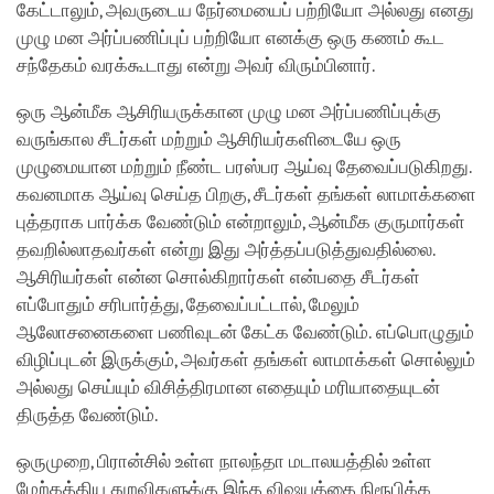
கேட்டாலும், அவருடைய நேர்மையைப் பற்றியோ அல்லது எனது
முழு மன அர்ப்பணிப்புப் பற்றியோ எனக்கு ஒரு கணம் கூட
சந்தேகம் வரக்கூடாது என்று அவர் விரும்பினார்.
ஒரு ஆன்மீக ஆசிரியருக்கான முழு மன அர்ப்பணிப்புக்கு
வருங்கால சீடர்கள் மற்றும் ஆசிரியர்களிடையே ஒரு
முழுமையான மற்றும் நீண்ட பரஸ்பர ஆய்வு தேவைப்படுகிறது.
கவனமாக ஆய்வு செய்த பிறகு, சீடர்கள் தங்கள் லாமாக்களை
புத்தராக பார்க்க வேண்டும் என்றாலும், ஆன்மீக குருமார்கள்
தவறில்லாதவர்கள் என்று இது அர்த்தப்படுத்துவதில்லை.
ஆசிரியர்கள் என்ன சொல்கிறார்கள் என்பதை சீடர்கள்
எப்போதும் சரிபார்த்து, தேவைப்பட்டால், மேலும்
ஆலோசனைகளை பணிவுடன் கேட்க வேண்டும். எப்பொழுதும்
விழிப்புடன் இருக்கும், அவர்கள் தங்கள் லாமாக்கள் சொல்லும்
அல்லது செய்யும் விசித்திரமான எதையும் மரியாதையுடன்
திருத்த வேண்டும்.
ஒருமுறை, பிரான்சில் உள்ள நாலந்தா மடாலயத்தில் உள்ள
மேற்கத்திய துறவிகளுக்கு இந்த விஷயத்தை நிரூபிக்க