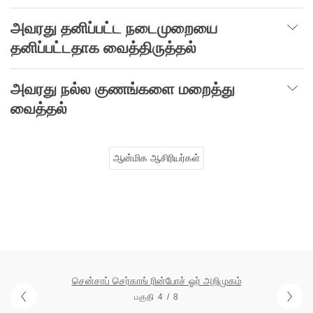
அவரது
தனிப்பட்ட
நடைமுறையை
தனிப்பட்டதாக
வைத்திருத்தல்
அவரது
நல்ல
குணங்களை
மறைத்து
வைத்தல்
ஆன்மிக ஆசிரியர்கள்
சென்சாப் செர்காங் ரின்போச் ஓர் அறிமுகம்
பகுதி 4 / 8