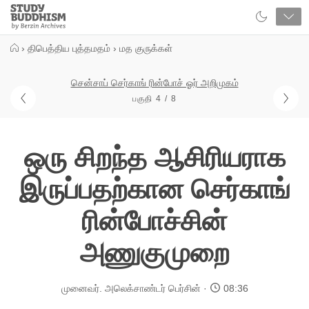
Close
Study
Buddhism
Home
›
திபெத்திய புத்தமதம்
›
மத குருக்கள்
சென்சாப் செர்காங் ரின்போச் ஓர் அறிமுகம்
பகுதி 4 / 8
ஒரு சிறந்த ஆசிரியராக
இருப்பதற்கான செர்காங்
ரின்போச்சின்
அணுகுமுறை
முனைவர். அலெக்சாண்டர் பெர்சின்
08:36