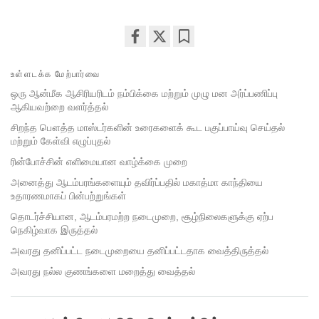
Share
Bookmark
on
உள்ளடக்க மேற்பார்வை
facebook
ஒரு ஆன்மீக ஆசிரியரிடம் நம்பிக்கை மற்றும் முழு மன அர்ப்பணிப்பு
ஆகியவற்றை வளர்த்தல்
சிறந்த பௌத்த மாஸ்டர்களின் உரைகளைக் கூட பகுப்பாய்வு செய்தல்
மற்றும் கேள்வி எழுப்புதல்
ரின்போச்சின் எளிமையான வாழ்க்கை முறை
அனைத்து ஆடம்பரங்களையும் தவிர்ப்பதில் மகாத்மா காந்தியை
உதாரணமாகப் பின்பற்றுங்கள்
தொடர்ச்சியான, ஆடம்பரமற்ற நடைமுறை, சூழ்நிலைகளுக்கு ஏற்ப
நெகிழ்வாக இருத்தல்
அவரது தனிப்பட்ட நடைமுறையை தனிப்பட்டதாக வைத்திருத்தல்
அவரது நல்ல குணங்களை மறைத்து வைத்தல்