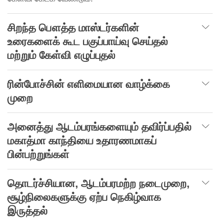
சிறந்த
பௌத்த
மாஸ்டர்களின்
உரைகளைக் கூட
பகுப்பாய்வு
செய்தல்
மற்றும்
கேள்வி
எழுப்புதல்
ரின்போச்சின் எளிமையான வாழ்க்கை
முறை
அனைத்து
ஆடம்பரங்களையும்
தவிர்ப்பதில்
மகாத்மா
காந்தியை உதாரணமாகப்
பின்பற்றுங்கள்
தொடர்ச்சியான
,
ஆடம்பரமற்ற
நடைமுறை
,
சூழ்நிலைகளுக்கு
ஏற்ப
நெகிழ்வாக
இருத்தல்