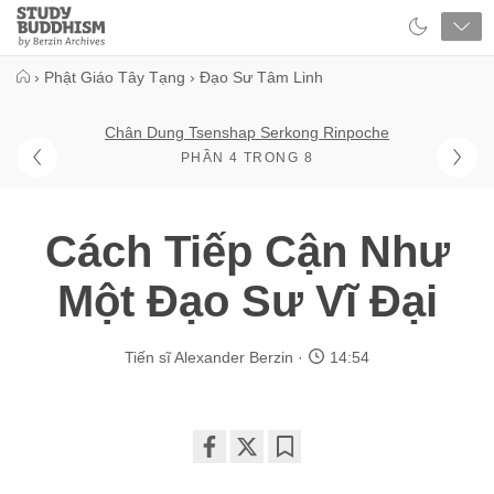
Close
Study
Buddhism
Home
›
Phật Giáo Tây Tạng
›
Đạo Sư Tâm Linh
Chân Dung Tsenshap Serkong Rinpoche
PHẦN 4 TRONG 8
Cách Tiếp Cận Như
Một Đạo Sư Vĩ Đại
Tiến sĩ Alexander Berzin
14:54
Share
Bookmark