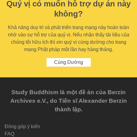
Quý vị có muốn hỗ trợ dự án này
không?
Khả năng duy trì và phát triển trang mạng này hoàn toàn
nhờ vào sự hỗ trợ của quý vị. Nếu nhận thấy tài liệu của
chúng tôi hữu ích thì xin quý vị cúng dường cho trang
mạng Phật pháp một lần hay hàng tháng.
Cúng Dường
Study Buddhism là một đề án của Berzin
Archives e.V., do Tiến sĩ Alexander Berzin
thành lập.
Đóng góp ý kiến
FAQ