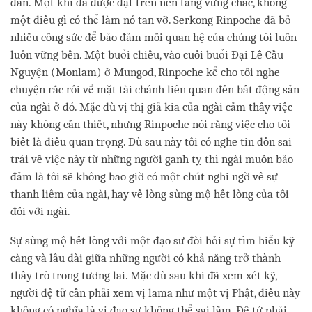
đắn. Một khi đã được đặt trên nền tảng vững chắc, không
một điều gì có thể làm nó tan vỡ. Serkong Rinpoche đã bỏ
nhiều công sức để bảo đảm mối quan hệ của chúng tôi luôn
luôn vững bền. Một buổi chiều, vào cuối buổi Đại Lễ Cầu
Nguyện (Monlam) ở Mungod, Rinpoche kể cho tôi nghe
chuyện rắc rối vể mặt tài chánh liên quan đến bất động sản
của ngài ở đó. Mặc dù vị thị giả kia của ngài cảm thấy việc
này không cần thiết, nhưng Rinpoche nói rằng việc cho tôi
biết là điều quan trọng. Dù sau này tôi có nghe tin đồn sai
trái về việc này từ những người ganh tỵ thì ngài muốn bảo
đảm là tôi sẽ không bao giờ có một chút nghi ngờ về sự
thanh liêm của ngài, hay về lòng sùng mộ hết lòng của tôi
đối với ngài.
Sự sùng mộ hết lòng với một đạo sư đòi hỏi sự tìm hiểu kỹ
càng và lâu dài giữa những người có khả năng trở thành
thầy trò trong tương lai. Mặc dù sau khi đã xem xét kỹ,
người đệ tử cần phải xem vị lama như một vị Phật, điều này
không có nghĩa là vị đạo sư không thể sai lầm. Đệ tử phải