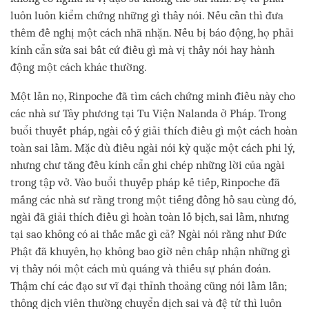
luôn luôn kiểm chứng những gì thầy nói. Nếu cần thì đưa
thêm đề nghị một cách nhã nhặn. Nếu bị báo động, họ phải
kính cẩn sửa sai bất cứ điều gì mà vị thầy nói hay hành
động một cách khác thường.
Một lần nọ, Rinpoche đã tìm cách chứng minh điều này cho
các nhà sư Tây phương tại Tu Viện Nalanda ở Pháp. Trong
buổi thuyết pháp, ngài cố ý giải thích điều gì một cách hoàn
toàn sai lầm. Mặc dù điều ngài nói kỳ quặc một cách phi lý,
nhưng chư tăng đều kính cẩn ghi chép những lời của ngài
trong tập vở. Vào buổi thuyếp pháp kế tiếp, Rinpoche đã
mắng các nhà sư rằng trong một tiếng đồng hồ sau cùng đó,
ngài đã giải thích điều gì hoàn toàn lố bịch, sai lầm, nhưng
tại sao không có ai thắc mắc gì cả? Ngài nói rằng như Đức
Phật đã khuyên, họ không bao giờ nên chấp nhận những gì
vị thầy nói một cách mù quáng và thiếu sự phán đoán.
Thậm chí các đạo sư vĩ đại thỉnh thoảng cũng nói lầm lẫn;
thông dịch viên thường chuyển dịch sai và đệ tử thì luôn