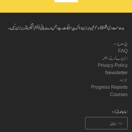
بدھ مت دی شکشا لوو’ ذخیرہ برزن دا اک پراجیکٹ ہے جس دے بانی ڈاکٹر الیگزینڈر برزن نیں۔
اپنی صلاح دسو
FAQ
زمین دے ٹوٹے دا نقشہ
Privacy Policy
Newsletter
سجر مواد
Progress Reports
Courses
زبان تبدیل کرو