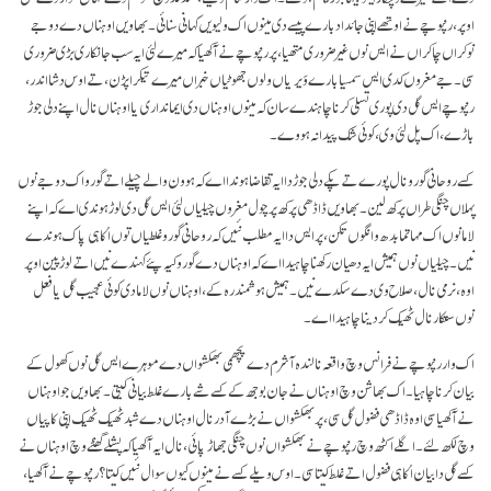
اوپر، رنپوچے نے اوتھے اپنی جائداد بارے پیسے دی مینوں اک ولیویں کہانی سنائی۔ بھاویں اوہناں دے دوجے
نوکراں چاکراں نے ایس نوں غیرضروری متھیا، پر رنپوچے نے آکھیا کہ میرے لئی ایہ سب جانکاری بڑی ضروری
سی۔ جے مغروں کدی ایس سمسیا بارے وَیریاں ولوں جھوٹیاں خبراں میرے تیکر اپڑن، تے اوس دشا اندر،
رنپوچے ایس گل دی پوری تسلی کرنا چاہندے سان کہ مینوں اوہناں دی ایمانداری یا اوہناں نال اپنے دلی جوڑ
باڑے، اک پل لئی وی، کوئی شک پیدا نہ ہووے۔
کسے روحانی گورو نال پورے تے پکے دلی جوڑ دا ایہ تقاضا ہوندا اے کہ ہوون والے چیلے اتے گورو اک دوجے نوں
پہلاں چنگی طراں پرکھ لین۔ بھاویں ڈاڈھی پرکھ پرچول مغروں چیلیاں لئی ایس گل دی لوڑ ہوندی اے کہ اپنے
لاما نوں اک مہاتما بدھ وانگوں تکن، پر ایس دا ایہ مطلب نئیں کہ روحانی گورو غلطیاں توں اُکا ہی پاک ہوندے
نیں۔ چیلیاں نوں ہمیش ایہ دھیان رکھنا چاہیدا اے کہ اوہناں دے گورو کیہ پئے کہندے نیں اتے لوڑ پین اوپر
اوہ، نرمی نال، صلاح وی دے سکدے نیں۔ ہمیش ہوشمند رہ کے، اوہناں نوں لاما دی کوئی عجیب گل یا فعل
نوں ستکار نال ٹھیک کر دینا چاہیدا اے۔
اک وار رنپوچے نے فرانس وچ واقعہ نالندہ آشرم دے پچھمی بھکشواں دے موہرے ایس گل نوں کھول کے
بیان کرنا چاہیا۔ اک بھاشن وچ اوہناں نے جان بوجھ کے کسے شے بارے غلط بیانی کیتی۔ بھاویں جو اوہناں
نے آکھیا سی اوہ ڈاڈھی فضول گل سی، پر بھکشواں نے بڑے آدر نال اوہناں دے شبد ٹھیک ٹھیک اپنی کاپیاں
وچ لکھ لئے۔ اگلے اکٹھ وچ رنپوچے نے بھکشواں نوں چنگی جھاڑ پائی، نال ایہ آکھیا کہ پشلے گھنٹے وچ اوہناں نے
کسے گل دا بیان اُکا ہی فضول اتے غلط کیتا سی۔ اوس ویلے کسے نے مینوں کیوں سوال نئیں کیتا؟ رنپوچے نے آکھیا،