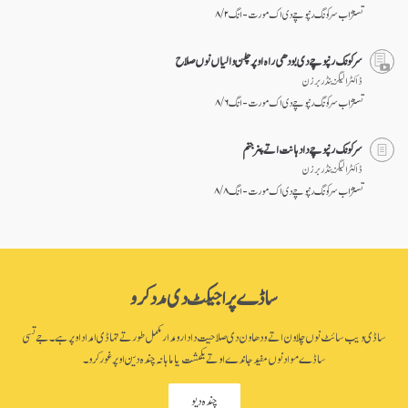
تسنژاب سرکونگ رنپوچے دی اک مورت - انگ ۲ / ۸
سرکونگ رنپوچے دی بودھی راہ اوپر چلن والیاں نوں صلاح
ڈاکٹر الیگزینڈر برزن
تسنژاب سرکونگ رنپوچے دی اک مورت - انگ ۶ / ۸
سرکونگ رنپوچے دا دہانت اتے پنر جنم
ڈاکٹر الیگزینڈر برزن
تسنژاب سرکونگ رنپوچے دی اک مورت - انگ ۸ / ۸
ساڈے پراجیکٹ دی مدد کرو
ساڈی ویب سائٹ نوں چلاون اتے ودھاون دی صلاحیت دا دارومدار مکمل طور تے تہاڈی امداد اوپر ہے۔ جے تسی
ساڈے مواد نوں مفید جاندے او تے یکمشت یا ماہانہ چندہ دین اوپر غور کرو۔
چندہ دیو