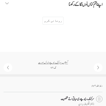
اپنے اُتم گناں نوں لُکا کے رکھنا
روحانی گرو
تسنژاب سرکونگ رنپوچے دی اک مورت
انگ ۴ / ۸
رلدا ملدا مواد
سرکونگ رنپوچے دی حیاتی اتے شخصیت
ڈاکٹر الیگزینڈر برزن