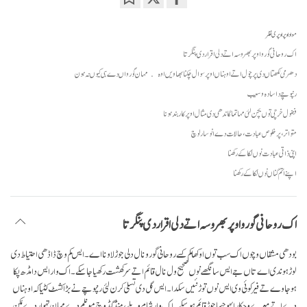
Bookmark
Share
on
مواد اوپر اوپری نظر
facebook
اک روحانی گورو اوپر بھروسہ اتے دلی اقرار دی پنگرتا
دھرمی لکھتاں دی پرچول اتے اوہناں اوپر سوال چکنا بھاویں اوہ مہان گورواں دے ہی کیوں نہ ہون
رنپوچے دا سادہ وسیب
فضول خرچی توں بچن لئی مہاتما گاندھی دی مثال اوپر کار بند ہونا
متواتر، پرخلوص عبادت، حالات دے انوسار لوچ
اپنی ذاتی عبادت نوں لُکا کے رکھنا
اپنے اُتم گناں نوں لُکا کے رکھنا
اک روحانی گورو اوپر بھروسہ اتے دلی اقرار دی پنگرتا
بودھی مشقاں وچوں اک سب توں اوکھا کم کسے روحانی گورو نال دلی جوڑ لاونا اے۔ ایس کم وچ ڈاڈھی احتیاط دی
لوڑ ہوندی اے تاں جے ایس سانگھے نوں صحیح ول نال قائم اتے سرکھشت رکھیا جا سکے۔ اک وار ایس دا مڈھ پکا
ہو جاوے تے فیر کوئی وی ایس نوں توڑ نئیں سکدا۔ ایس گل دی تسلی کرن لئی رنپوچے نے بڑا کشٹ کٹیا کہ اوہناں
دے اتے میرے وچکار ایہو جیہا جوڑ قائم ہو سکے۔ اک وار شام ویلے، منڈ گڈ وچ مونلم دے مہان تہوار دے مُکن