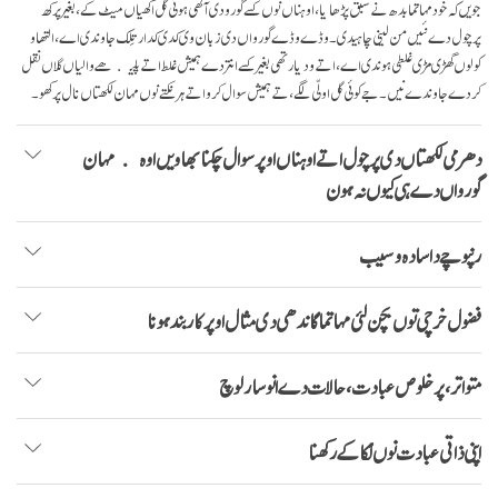
جویں کہ خود مہاتما بدھ نے سبق پڑھایا، اوہناں نوں کسے گورو دی آکھی ہوئی گل اکھیاں میٹ کے، بغیر پرکھ
پرچول دے نئیں من لینی چاہیدی۔ وڈے وڈے گورواں دی زبان وی کدی کدار تِلک جاوندی اے، التھاو
کولوں گھڑی مڑی غلطی ہوندی اے، اتے ودیارتھی بغیر کسے انتر دے ہمیش غلط اتے پلیکھے والیاں گلاں نقل
کردے جاوندے نیں۔ جے کوئی گل اولّی لگے، تے ہمیش سوال کرو اتے ہر نکتے نوں مہان لکھتاں نال پرکھو۔
دھرمی لکھتاں دی پرچول اتے اوہناں اوپر سوال چکنا بھاویں اوہ مہان
گورواں دے ہی کیوں نہ ہون
رنپوچے دا سادہ وسیب
فضول خرچی توں بچن لئی مہاتما گاندھی دی مثال اوپر کار بند ہونا
متواتر، پرخلوص عبادت، حالات دے انوسار لوچ
اپنی ذاتی عبادت نوں لُکا کے رکھنا