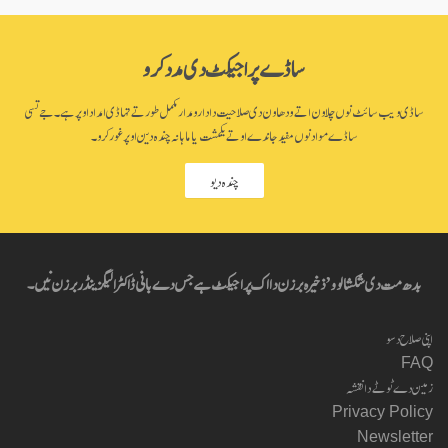
ساڈے پراجیکٹ دی مدد کرو
ساڈی ویب سائٹ نوں چلاون اتے ودھاون دی صلاحیت دا دارومدار مکمل طور تے تہاڈی امداد اوپر ہے۔ جے تسی
ساڈے مواد نوں مفید جاندے او تے یکمشت یا ماہانہ چندہ دین اوپر غور کرو۔
چندہ دیو
بدھ مت دی شکشا لوو’ ذخیرہ برزن دا اک پراجیکٹ ہے جس دے بانی ڈاکٹر الیگزینڈر برزن نیں۔
اپنی صلاح دسو
FAQ
زمین دے ٹوٹے دا نقشہ
Privacy Policy
Newsletter