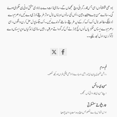
بودھی شکشا نوں اسی جس قدر گہرائی وچ سمجھاں گے، ساڈی ذات دے بدلاؤ دی مشق اونی ہی تگڑی ہوۓ
گی۔ ساڈے من بڑے پیچیدہ ہین، ایس لئی سانوں اوہناں نال سوتر طریقے لوڑی دے نیں؛ دھرم دے
ڈوہنگے مطالعہ نال اک اک کر کے ایہ طریقے سامنے آوندے نیں۔ اک جِگسا پزل حل کرن وانگوں، اسی
دھرم دے ایہناں ٹکڑیاں نوں انج جوڑنے آں کہ گوہ اتے مراقبہ راہیں ساڈی زندگیاں اوپر ایہناں دے
لاگو کرن دا ول لبھ لئیے۔۔
Share
on
لم-رم
facebook
روشن ضمیری پان دی تدریجی راہ بارے ڈاڈھی چنگی طراں ہور کجھ سکھو۔
من دی سائنس
اپنے من دی کاروائی نوں سمجھو۔
تاریخ اتے سنسکرتی
اوس اتحاس بارے سِکھو جس وچ بدھ مت پروان چڑھیا