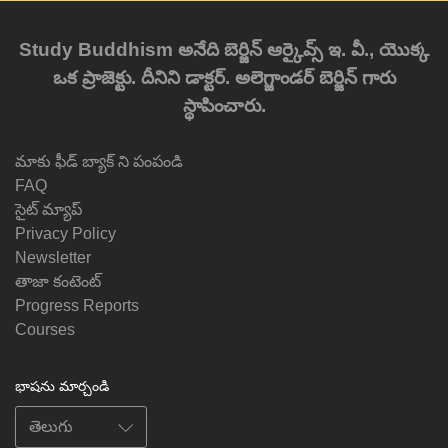
Study Buddhism అనేది బెర్జిన్ ఆర్కైవ్స్ ఇ. వీ., యొక్క
ఒక ప్రాజెక్టు. దీనిని డాక్టర్. అలెగ్జాండర్ బెర్జిన్ గారు
స్థాపించారు.
మాకు ఫీడ్ బ్యాక్ ని పంపండి
FAQ
సైట్ మ్యాప్
Privacy Policy
Newsletter
తాజా కంటెంట్
Progress Reports
Courses
భాషను మార్చండి