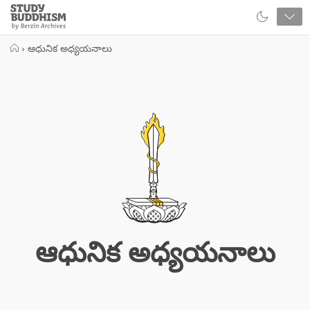
Close
Study
Buddhism
Home
›
ఆధునిక అధ్యయనాలు
ఆధునిక అధ్యయనాలు