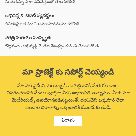
మీ మనస్సు ఎలా పనిచేస్తుందో తెలుసుకోండి.
అభిధర్మ & టెనెట్ వ్యవస్థలు
జీవితంపై ఒక మంచి అవగాహనను పెంచుకోండి.
చరిత్ర మరియు సంస్కృతి
బౌద్ధమతం అభివృద్ధి చెందిన నేపథ్యం గురించి తెలుసుకోండి.
మా ప్రాజెక్ట్ కు సపోర్ట్ చెయ్యండి
మా వెబ్ సైట్ ని మెయింటైన్ చెయ్యడానికి మరియు ఇంకా
విస్తరించడానికి మేము పూర్తిగా మీపై ఆధారపడి ఉన్నాము. మీకు మా
మెటీరియల్స్ ఉపయోగపడినట్లయితే, దయచేసి ఒక్కసారి లేదా
నెలవారీ విరాళాన్ని ఇవ్వటానికి ముందుకు రండి.
విరాళం