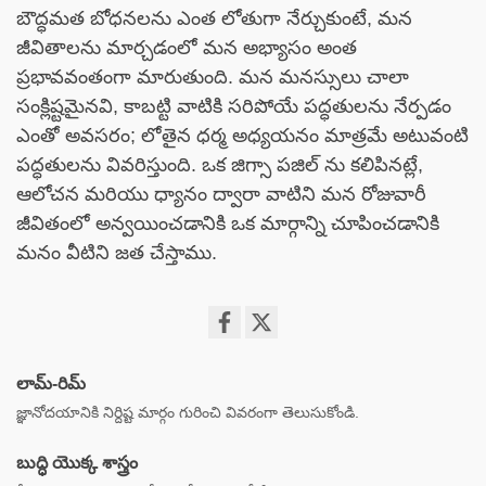
బౌద్ధమత బోధనలను ఎంత లోతుగా నేర్చుకుంటే, మన
జీవితాలను మార్చడంలో మన అభ్యాసం అంత
ప్రభావవంతంగా మారుతుంది. మన మనస్సులు చాలా
సంక్లిష్టమైనవి, కాబట్టి వాటికి సరిపోయే పద్ధతులను నేర్పడం
ఎంతో అవసరం; లోతైన ధర్మ అధ్యయనం మాత్రమే అటువంటి
పద్ధతులను వివరిస్తుంది. ఒక జిగ్సా పజిల్ ను కలిపినట్లే,
ఆలోచన మరియు ధ్యానం ద్వారా వాటిని మన రోజువారీ
జీవితంలో అన్వయించడానికి ఒక మార్గాన్ని చూపించడానికి
మనం వీటిని జత చేస్తాము.
Share
on
లామ్-రిమ్
facebook
జ్ఞానోదయానికి నిర్దిష్ట మార్గం గురించి వివరంగా తెలుసుకోండి.
బుద్ధి యొక్క శాస్త్రం