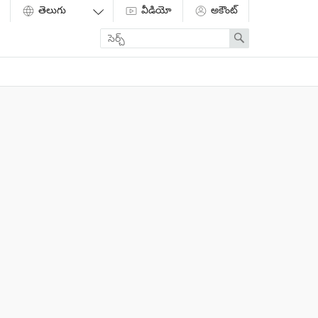
వీడియో
అకౌంట్
Enter
Search
search
term