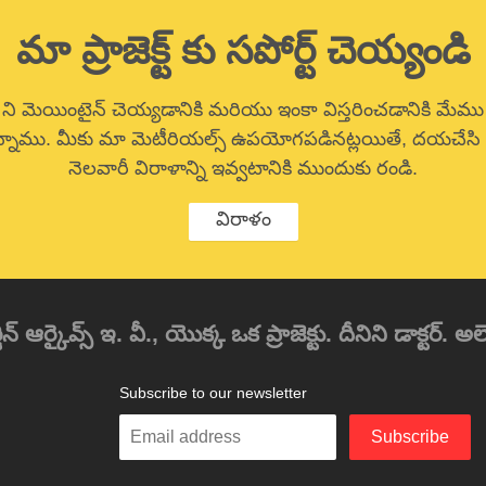
మా ప్రాజెక్ట్ కు సపోర్ట్ చెయ్యండి
 ని మెయింటైన్ చెయ్యడానికి మరియు ఇంకా విస్తరించడానికి మేము 
నాము. మీకు మా మెటీరియల్స్ ఉపయోగపడినట్లయితే, దయచేసి ఒ
నెలవారీ విరాళాన్ని ఇవ్వటానికి ముందుకు రండి.
విరాళం
్కైవ్స్ ఇ. వీ., యొక్క ఒక ప్రాజెక్టు. దీనిని డాక్టర్. అలెగ్
Subscribe to our newsletter
Enter
Subscribe
your
email