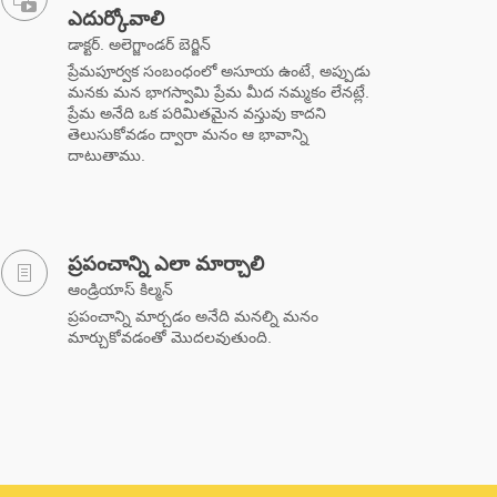
ఎదుర్కోవాలి
డాక్టర్. అలెగ్జాండర్ బెర్జిన్
ప్రేమపూర్వక సంబంధంలో అసూయ ఉంటే, అప్పుడు
మనకు మన భాగస్వామి ప్రేమ మీద నమ్మకం లేనట్లే.
ప్రేమ అనేది ఒక పరిమితమైన వస్తువు కాదని
తెలుసుకోవడం ద్వారా మనం ఆ భావాన్ని
దాటుతాము.
ప్రపంచాన్ని ఎలా మార్చాలి
ఆండ్రియాస్ కిల్మన్
ప్రపంచాన్ని మార్చడం అనేది మనల్ని మనం
మార్చుకోవడంతో మొదలవుతుంది.