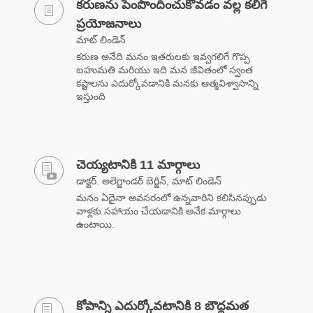
కరుణను పెంపొందించుకోవడం వల్ల కలిగే
ప్రయోజనాలు
మాట్ లిండెన్
కరుణ అనేది మనం ఇతరులకు ఇవ్వగలిగే గొప్ప
బహుమతి మరియు ఇది మన జీవితంలో స్వంత
కష్టాలను ఎదుర్కోవడానికి మనకు ఆత్మవిశ్వాసాన్ని
ఇస్తుంది
చెయ్యటానికి 11 మార్గాలు
డాక్టర్. అలెగ్జాండర్ బెర్జిన్, మాట్ లిండెన్
మనం ఏదైనా అవసరంలో ఉన్నవారిని కలిసినప్పుడు
వాళ్లకు సహాయం చేయడానికి అనేక మార్గాలు
ఉంటాయి.
కోపాన్ని ఎదుర్కోవటానికి 8 బౌద్ధమత