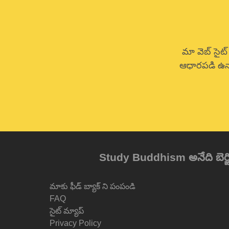
మా వెబ్ సైట్
ఆధారపడి ఉన్
Study Buddhism అనేది బెర్జిన్ ఆర
మాకు ఫీడ్ బ్యాక్ ని పంపండి
FAQ
సైట్ మ్యాప్
Privacy Policy