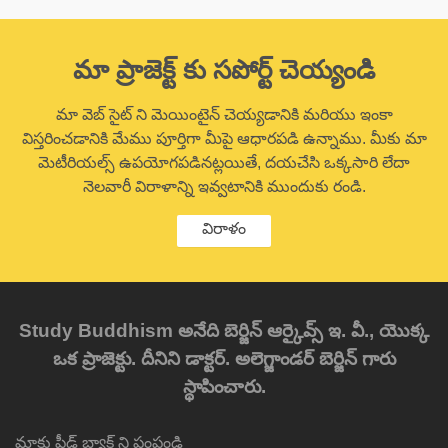
మా ప్రాజెక్ట్ కు సపోర్ట్ చెయ్యండి
మా వెబ్ సైట్ ని మెయింటైన్ చెయ్యడానికి మరియు ఇంకా
విస్తరించడానికి మేము పూర్తిగా మీపై ఆధారపడి ఉన్నాము. మీకు మా
మెటీరియల్స్ ఉపయోగపడినట్లయితే, దయచేసి ఒక్కసారి లేదా
నెలవారీ విరాళాన్ని ఇవ్వటానికి ముందుకు రండి.
విరాళం
Study Buddhism అనేది బెర్జిన్ ఆర్కైవ్స్ ఇ. వీ., యొక్క
ఒక ప్రాజెక్టు. దీనిని డాక్టర్. అలెగ్జాండర్ బెర్జిన్ గారు
స్థాపించారు.
మాకు ఫీడ్ బ్యాక్ ని పంపండి