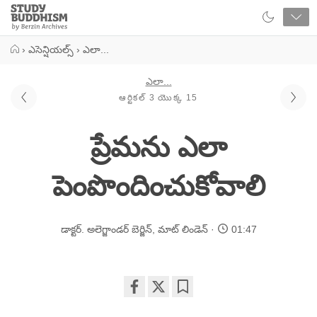
Close
Study
Buddhism
Home
›
ఎసెన్షియల్స్
›
ఎలా...
ఎలా...
ఆర్టికల్ 3 యొక్క 15
ప్రేమను ఎలా
పెంపొందించుకోవాలి
డాక్టర్. అలెగ్జాండర్ బెర్జిన్
,
మాట్ లిండెన్
01:47
Share
Bookmark