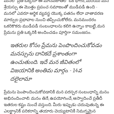
మనలో ప్రతి ఒక్కరూ ఈ మానవజాతిలో ఒక భాగం, మరియు మన
శ్రేయస్సు ఈ మొత్తం ప్రపంచ సమాజంతో ముడిపడి ఉంది -
మనలో ఎవరూ ఆర్థిక వ్యవస్థ యొక్క పతనం లేదా వాతావరణ
మార్పుల ప్రభావాల నుంచి తప్పించుకోలేరు. మనమందరం
ఒకరికొకరు ముడిపడి సంబంధాలను కలిగి ఉన్నాం కాబట్టి, మన
ప్రేమను ప్రతి ఒక్కరికి అందించడం పూర్తిగా సమంజసం.
ఇతరుల కోసం ప్రేమను పెంపొందించుకోవడం
మనస్సును దానికదే ప్రశాంతంగా
ఉంచుతుంది. ఇదే మన జీవితంలో
విజయానికి అంతిమ మార్గం. - 14వ
దలైలామా
ప్రేమను పెంపొందించుకోవడానికి మన పరస్పర సంబంధాన్ని మనం
అభినందించాలి. మనం తినే, ఉపయోగించే, ఆస్వాదించే ప్రతీదీ
ఇతరుల కష్టం నుంచే వస్తుంది. మీరు ఇప్పుడు చదువుతున్న ఈ
ఎలక్ట్రానిక్ పరికరాన్ని తయారు చెయ్యటానికి నిమగ్నమైన