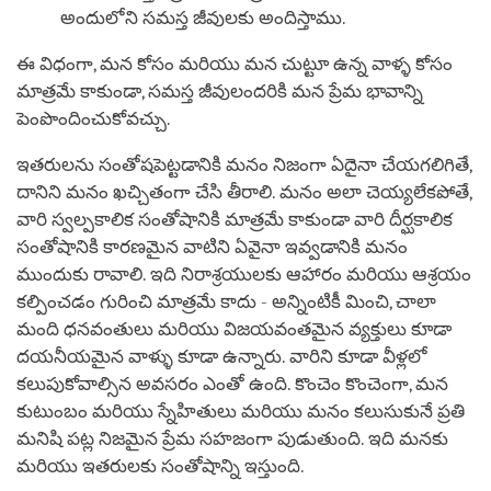
అందులోని సమస్త జీవులకు అందిస్తాము.
ఈ విధంగా, మన కోసం మరియు మన చుట్టూ ఉన్న వాళ్ళ కోసం
మాత్రమే కాకుండా, సమస్త జీవులందరికి మన ప్రేమ భావాన్ని
పెంపొందించుకోవచ్చు.
ఇతరులను సంతోషపెట్టడానికి మనం నిజంగా ఏదైనా చేయగలిగితే,
దానిని మనం ఖచ్చితంగా చేసి తీరాలి. మనం అలా చెయ్యలేకపోతే,
వారి స్వల్పకాలిక సంతోషానికి మాత్రమే కాకుండా వారి దీర్ఘకాలిక
సంతోషానికి కారణమైన వాటిని ఏవైనా ఇవ్వడానికి మనం
ముందుకు రావాలి. ఇది నిరాశ్రయులకు ఆహారం మరియు ఆశ్రయం
కల్పించడం గురించి మాత్రమే కాదు - అన్నింటికీ మించి, చాలా
మంది ధనవంతులు మరియు విజయవంతమైన వ్యక్తులు కూడా
దయనీయమైన వాళ్ళు కూడా ఉన్నారు. వారిని కూడా వీళ్లలో
కలుపుకోవాల్సిన అవసరం ఎంతో ఉంది. కొంచెం కొంచెంగా, మన
కుటుంబం మరియు స్నేహితులు మరియు మనం కలుసుకునే ప్రతి
మనిషి పట్ల నిజమైన ప్రేమ సహజంగా పుడుతుంది. ఇది మనకు
మరియు ఇతరులకు సంతోషాన్ని ఇస్తుంది.