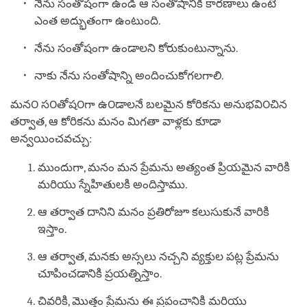
నేను సంతోషంగా ఉండి ఆ సంతోషానికి కారణాలు ఉంటే
ఎంత అద్భుతంగా ఉంటుంది.
నేను సంతోషంగా ఉండాలని కోరుకుంటున్నాను.
నాకు నేను సంతోషాన్ని అందించుకోగలగాలి.
మన౦ స౦తోష౦గా ఉ౦డాలనే బలమైన కోరికను అనుభవి౦చిన
తర్వాత, ఆ కోరికను మనం మిగతా వాళ్లకు కూడా
అన్వయించవచ్చు:
ముందుగా, మనం మన ప్రేమను అత్యంత ప్రియమైన వారికి
మరియు స్నేహితులకి అందిస్తాము.
ఆ తర్వాత దానిని మనం ప్రతిరోజూ కలుసుకునే వారికి
ఇస్తాం.
ఆ తర్వాత, మనకు అస్సలు నచ్చని వ్యక్తుల పట్ల ప్రేమను
చూపించడానికి ప్రయత్నిస్తాం.
చివరికి, మొత్తం ప్రేమను ఈ ప్రపంచానికి మరియు