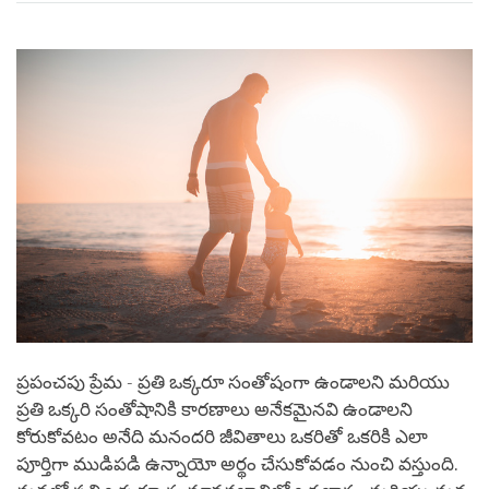
on
facebook
ప్రపంచపు ప్రేమ - ప్రతి ఒక్కరూ సంతోషంగా ఉండాలని మరియు
ప్రతి ఒక్కరి సంతోషానికి కారణాలు అనేకమైనవి ఉండాలని
కోరుకోవటం అనేది మనందరి జీవితాలు ఒకరితో ఒకరికి ఎలా
పూర్తిగా ముడిపడి ఉన్నాయో అర్థం చేసుకోవడం నుంచి వస్తుంది.