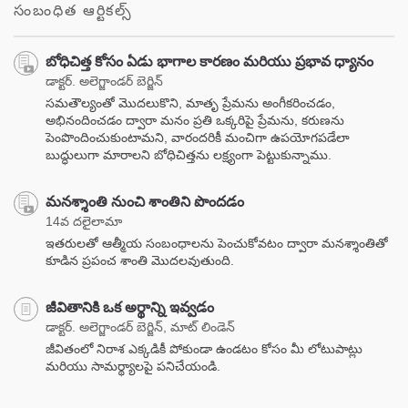
సంబంధిత ఆర్టికల్స్
బోధిచిత్త కోసం ఏడు భాగాల కారణం మరియు ప్రభావ ధ్యానం
డాక్టర్. అలెగ్జాండర్ బెర్జిన్
సమతౌల్యంతో మొదలుకొని, మాతృ ప్రేమను అంగీకరించడం,
అభినందించడం ద్వారా మనం ప్రతి ఒక్కరిపై ప్రేమను, కరుణను
పెంపొందించుకుంటామని, వారందరికీ మంచిగా ఉపయోగపడేలా
బుద్ధులుగా మారాలని బోధిచిత్తను లక్ష్యంగా పెట్టుకున్నాము.
మనశ్శాంతి నుంచి శాంతిని పొందడం
14వ దలైలామా
ఇతరులతో ఆత్మీయ సంబంధాలను పెంచుకోవటం ద్వారా మనశ్శాంతితో
కూడిన ప్రపంచ శాంతి మొదలవుతుంది.
జీవితానికి ఒక అర్థాన్ని ఇవ్వడం
డాక్టర్. అలెగ్జాండర్ బెర్జిన్, మాట్ లిండెన్
జీవితంలో నిరాశ ఎక్కడికీ పోకుండా ఉండటం కోసం మీ లోటుపాట్లు
మరియు సామర్థ్యాలపై పనిచేయండి.