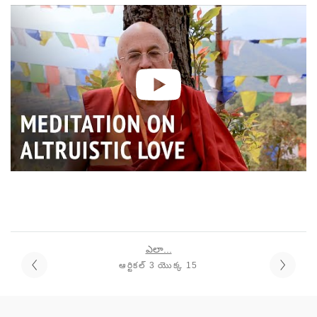
ఎలా...
ఆర్టికల్ 3 యొక్క 15