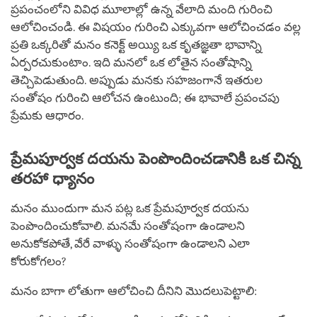
ప్రపంచంలోని వివిధ మూలాల్లో ఉన్న వేలాది మంది గురించి
ఆలోచించండి. ఈ విషయం గురించి ఎక్కువగా ఆలోచించడం వల్ల
ప్రతి ఒక్కరితో మనం కనెక్ట్ అయ్యి ఒక కృతజ్ఞతా భావాన్ని
ఏర్పరచుకుంటాం. ఇది మనలో ఒక లోతైన సంతోషాన్ని
తెచ్చిపెడుతుంది. అప్పుడు మనకు సహజంగానే ఇతరుల
సంతోషం గురించి ఆలోచన ఉంటుంది; ఈ భావాలే ప్రపంచపు
ప్రేమకు ఆధారం.
ప్రేమపూర్వక దయను పెంపొందించడానికి ఒక చిన్న
తరహా ధ్యానం
మనం ముందుగా మన పట్ల ఒక ప్రేమపూర్వక దయను
పెంపొందించుకోవాలి. మనమే సంతోషంగా ఉండాలని
అనుకోకపోతే, వేరే వాళ్ళు సంతోషంగా ఉండాలని ఎలా
కోరుకోగలం?
మనం బాగా లోతుగా ఆలోచించి దీనిని మొదలుపెట్టాలి: