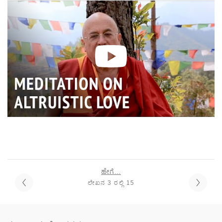
ಹೇಗೆ…
ಲೇಖನ 3 ರಲ್ಲಿ 15