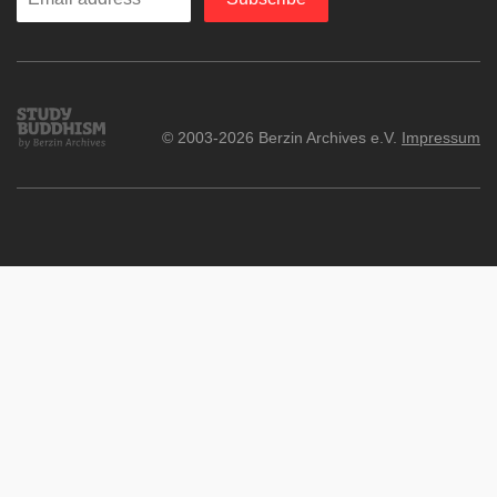
your
email
Study
© 2003-2026 Berzin Archives e.V.
Impressum
Buddhism
Home