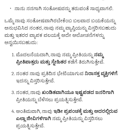
ನಾನು ನನಗಾಗಿ ಸಂತೋಷವನ್ನು ತರುವಂತೆ ಸಾಧ್ಯವಾಗಲಿ.
ಒಮ್ಮೆ ನಾವು ಸಂತೋಷವಾಗಿರಬೇಕೆಂಬ ಬಲವಾದ ಬಯಕೆಯನ್ನು
ಅನುಭವಿಸಿದ ನಂತರ, ನಾವು ನಮ್ಮ ವ್ಯಾಪ್ತಿಯನ್ನು ವಿಸ್ತರಿಸಬಹುದು
ಮತ್ತು ಇತರರ ವ್ಯಾಪಕ ವಲಯಕ್ಕೆ ಅದೇ ಆಲೋಚನೆಗಳನ್ನು
ಅನ್ವಯಿಸಬಹುದು:
ಮೊದಲನೆಯದಾಗಿ, ನಾವು ನಮ್ಮ ಪ್ರೀತಿಯನ್ನು
ನಮ್ಮ
ಪ್ರೀತಿಪಾತ್ರರು
ಮತ್ತು
ಸ್ನೇಹಿತರ
ಕಡೆಗೆ ತಿರುಗಿಸುತ್ತೇವೆ.
ನಂತರ ನಾವು ಪ್ರತಿದಿನ ಭೇಟಿಯಾಗುವ
ನಿರಾಸಕ್ತ
ವ್ಯಕ್ತಿಗಳಿಗೆ
ಇದನ್ನು ವಿಸ್ತರಿಸುತ್ತೇವೆ.
ನಂತರ, ನಾವು
ಖಂಡಿತವಾಗಿಯೂ ಇಷ್ಟಪಡದ
ಜನರಿಗಾಗಿ
ಪ್ರೀತಿಯನ್ನು ಬೆಳೆಸಲು ಪ್ರಯತ್ನಿಸುತ್ತೇವೆ.
ಅಂತಿಮವಾಗಿ, ನಾವು
ಇಡೀ
ಪ್ರಪಂಚಕ್ಕೆ
ಮತ್ತು
ಅದರಲ್ಲಿರುವ
ಎಲ್ಲಾ
ಜೀವಿಗಳಿಗಾಗಿ
ನಮ್ಮ ಪ್ರೀತಿಯನ್ನು ವಿಸ್ತರಿಸಲು
ಪ್ರಯತ್ನಿಸುತ್ತೇವೆ.