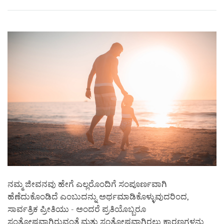
Share
Bookmark
on
facebook
ನಮ್ಮ ಜೀವನವು ಹೇಗೆ ಎಲ್ಲರೊಂದಿಗೆ ಸಂಪೂರ್ಣವಾಗಿ
ಹೆಣೆದುಕೊಂಡಿದೆ ಎಂಬುದನ್ನು ಅರ್ಥಮಾಡಿಕೊಳ್ಳುವುದರಿಂದ,
ಸಾರ್ವತ್ರಿಕ ಪ್ರೀತಿಯು - ಅಂದರೆ ಪ್ರತಿಯೊಬ್ಬರೂ
ಸಂತೋಷವಾಗಿರುವಂತೆ ಮತ್ತು ಸಂತೋಷವಾಗಿರಲು ಕಾರಣಗಳನ್ನು