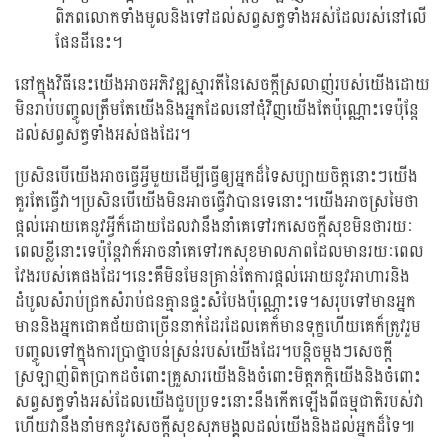
ពិភពលោកទាំងមូលនិងទៅដល់សព្វសត្វទាំងអស់ដែលរស់នៅលើ
ផែនដីនេះ។
នៅក្នុងវិធីនេះយើងអាចអភិវឌ្ឍស្មារតីនៃសេចក្តីស្រលាញ់របស់យើងដោយ
មិនរាប់បញ្ចូលត្រឹមតែយើងនិងអ្នកដែលនៅជុំវិញយើងតែប៉ុណ្ណោះទេប៉ុន្តែ
ដល់សព្វសត្វទាំងអស់ផងដែរ។
ប្រសិនបើយើងអាចធ្វើអ្វីមួយដើម្បីធ្វើឲ្យអ្នកដ៏ទៃសប្បាយចិត្តនោះៗយើង
គួរតែធ្វើវា។ប្រសិនបើយើងមិនអាចធ្វើវាបានទេនោះ។យើងអាចស្រមៃថា
ផ្តល់អោយគេនូវអ្វីក៏ដោយដែលវានឹងនាំគេទៅរកសេចក្តីសុខមិនថារយៈ
ពេលខ្លីនោះទេប៉ុន្តែវាក៏អាចនាំគេទៅរកសុខមាលភាពដែលមានរយៈពេល
វែងរបស់គេផងដែរ។នេះគឺមិនមែនគ្រាន់តែការផ្តល់អោយនូវអាហារនិង
ដំបូលសំរាប់ជ្រកសំរាប់ជនគ្មានផ្ទះសំបែងប៉ុណ្ណោះទេ។សរុបទៅមានអ្នក
មាននិងអ្នកជោគជ័យជាច្រើននាក់ដែរដែលគេក៏មានទុក្ខហើយគេក៏ត្រូវរួម
បញ្ចូលទៅក្នុងការប្រាថ្នាបន់ស្រន់របស់យើងដែរ។បន្តិចម្តងៗសេចក្តី
ស្រឡាញ់ពិតប្រាកដចំពោះគ្រួសារយើងនិងចំពោះមិត្តភក្តិយើងនិងចំពោះ
សព្វសត្វទាំងអស់ដែលយើងជួបប្រទះនោះនឹងកើតឡើងពីធម្មជាតិរបស់វា
ហើយវានឹងនាំមកនូវសេចក្តីសុខសុភមង្គលដល់យើងនិងដល់អ្នកដ៏ទៃ៕