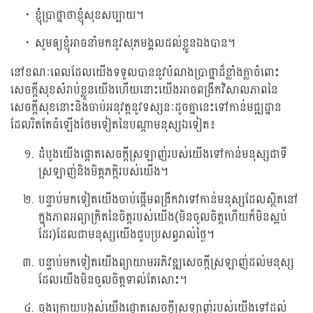
ខ្ញុំប្រាថ្នាថាខ្ញុំសុខសប្បាយ។
សូមឲ្យខ្ញុំអាចនាំមកនូវសុភមង្គលដល់ខ្លួនឯងបាន។
នៅខណៈពេលដែលយើងទទួលបាននូវបំណងប្រាថ្នាដ៏ខ្លាំងក្លាចំពោះ
សេចក្តីសុខសំរាប់ខ្លួនយើងហើយនោះយើងអាចពង្រីកវិសាលភាពនៃ
សេចក្តីសុខនោះនិងចាប់អនុវត្តនូវទស្សនៈដូចគ្នានេះទៅកាន់មជ្ឍដ្ឋាន
ដែលរិតតែធំឡើងថែមទៀតនៃបណ្តាមនុស្សឯទៀត៖
ដំបូងយើងផ្តោតសេចក្តីស្រឡាញ់របស់យើងទៅកាន់មនុស្សជាទី
ស្រឡាញ់និងមិត្តភក្តិរបស់យើង។
បន្ទាប់មកទៀតយើងចាប់ផ្តើមពង្រីកវាទៅកាន់មនុស្សដែលស្ថិតនៅ
ក្នុងភាពអព្យាក្រិតនៃចិត្តរបស់យើង(មិនចូលចិត្តហើយក៏មិនស្អប់
ដែរ)ដែលជាមនុស្សយើងជួបប្រសព្វរាល់ថ្ងៃ។
បន្ទាប់មកទៀតយើងព្យាយាមអភិវឌ្ឍសេចក្តីស្រឡាញ់ដល់មនុស្ស
ដែលយើងមិនចូលចិត្តទាល់តែសោះ។
ចុងក្រោយបង្អស់យើងផ្តោតសេចក្តីស្រឡាញ់របស់យើងទៅដល់