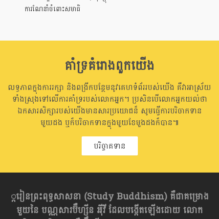
ការណែនាំចំពោះសមាធិ
គាំទ្រគំរោងពួកយើង
លទ្ធភាពក្នុងការរក្សា និងពង្រីកបន្ថែមនូវគេហទំព័ររបស់យើង គឺវាអាស្រ័យ
ទាំងស្រុងទៅលើការគាំទ្ររបស់លោកអ្នក។ ប្រសិនបើលោកអ្នកយល់ថា
ឯកសារសិក្សារបស់យើងមានសារប្រយោជន៏ សូមធ្វើការបរិចាកទាន
មួយដង ឬក៏បរិចាកទានក្នុងមួយខែមួងដងក៏បាន៕
បរិច្ចាគទាន
្ករៀនព្រះពុទ្ធសាសនា​ (Study Buddhism) គឺជាគម្រោង
មួយនៃ បណ្ណសារប៊ឺហ្សុីន អុីវី ដែលបង្កើតឡើងដោយ លោក