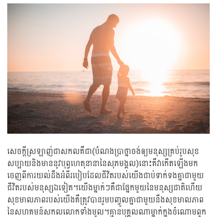
សេចក្តីស្រឡាញ់ជាសកលគឺជា(បំណងប្រាថ្នាចង់ឲ្យមនុស្សគ្រប់រូបសុខ
សប្បាយនិងមាននូវបុព្វហេតុនានានៃសុភមង្គល)នោះគឺវាកើតឡើងមក
ចេញពីការយល់ដឹងអំពីរបៀបដែលជីវិតរបស់យើងជាប់ទាក់ទងគ្នាជាមួយ
ជីវិតរបស់មនុស្សឯទៀត។យើងម្នាក់ៗគឺជាផ្នែកមួយនៃមនុស្សជាតិហើយ
សុខមាលភាពរបស់យើងគឺត្រូវបានរួមបញ្ចូលគ្នាជាមួយនឹងសុខមាលភាព
នៃសហគមន៍សកលលោកទាំងមូល។គ្មានបុគ្គលណាម្នាក់ក្នុងចំណោមពួក