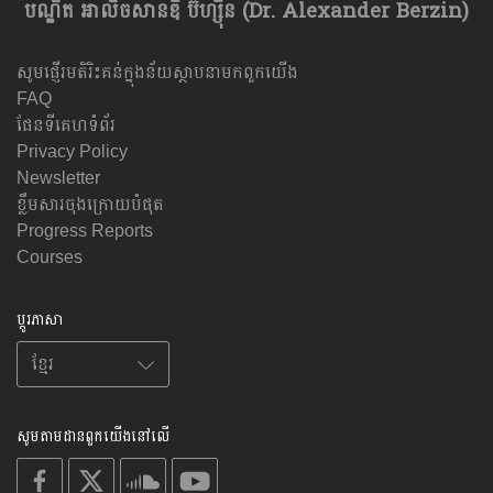
បណ្ឌិត អាលិចសានឌឺ ប៊ឺហ្សុីន (Dr. Alexander Berzin)
សូមផ្ញើរមតិរិះគន់ក្នុងន័យស្ថាបនាមកពួកយើង
FAQ
ផែនទីគេហទំព័រ
Privacy Policy
Newsletter
ខ្លឹមសារចុងក្រោយបំផុត
Progress Reports
Courses
ប្តូរភាសា
សូមតាមដានពួកយើងនៅលើ
on
on
on
on
facebook
X
soundcloud
youtube