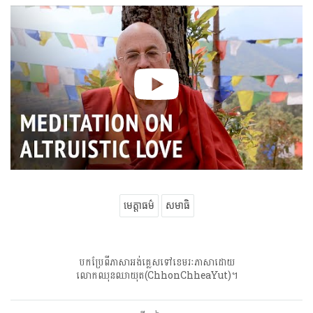
មេត្តាធម៌
សមាធិ
បកប្រែពីភាសាអង់គ្លេសទៅខេមរៈភាសាដោយ
លោកឈុនឈាយុត(ChhonChheaYut)។