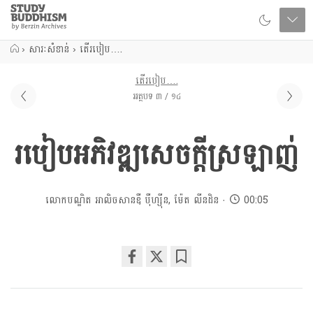
Close
Study
Buddhism
Home
›
សារៈសំខាន់
›
តើរបៀប….
តើរបៀប….
អត្ថបទ ៣ / ១៤
របៀបអភិវឌ្ឍសេចក្តីស្រឡាញ់
លោកបណ្ឌិត អាលិចសានឌឺ បុឺហ្សុីន
,
ម៉ែត លីនដិន
00:05
Share
Bookmark
on
facebook