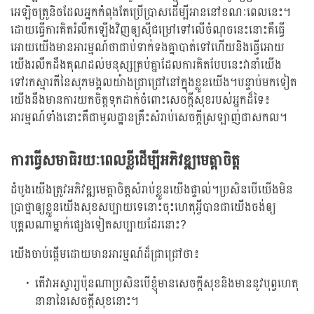
អេឡិចត្រូនិចដែលអ្នកកំពុងតែប្រើប្រាសដើម្បីអាននៅខណៈពេលនេះ។
ដោយធ្វើការគិតរំលឹកឡើងវិញឲ្យសុីជម្រៅទៅលើចំណុចនេះនោះគឺធ្វើ
អោយយើងមានអារម្មណ៍ថាជាប់ទាក់ទងគ្នាបាត់ទៅហើយនិងធ្វើអោយ
យើងរលឹកដឹងគុណដល់មនុស្សគ្រប់គ្នាដែលការគិតបែបនេះវានាំយើង
ទៅរកស្មារតីនៃសុភមង្គលយ៉ាងជ្រាជ្រៅនៅក្នុងខ្លួនយើង។បន្ទាប់មកទៀត
យើងនឹងមានការយកចិត្តទុកដាក់ចំពោះសេចក្តីសុខរបស់អ្នកដ៏ទៃ៖
អារម្មណ៍ទាំងនោះគឺជាមូលដ្ឋានគ្រឹះសំរាប់សេចក្តីស្រឡាញ់ជាសកល។
ការធ្វើសមាធិរយៈពេលខ្លីដើម្បីអភិវឌ្ឍមេត្តាចិត្ត
ដំបូងយើងត្រូវអភិវឌ្ឍមេត្តាចិត្តសំរាប់ខ្លួនយើងផ្ទាល់។ប្រសិនបើយើងមិន
ប្រាថ្នាឲ្យខ្លួនយើងសុខសប្បាយទេនោះចុះហេតុអ្វីបានជាយើងចង់ឲ្យ
បុគ្គលណាម្នាក់ផ្សេងទៀតសប្បាយដែរនោះ?
យើងចាប់ផ្តើមដោយមានអារម្មណ៍ដ៏ជ្រាជ្រៅថា៖
តើវាអស្ចារ្យប៉ុនណាប្រសិនបើខ្ញុំមានសេចក្តីសុខនិងមាននូវបុព្វហេតុ
នានានៃសេចក្តីសុខនោះ។