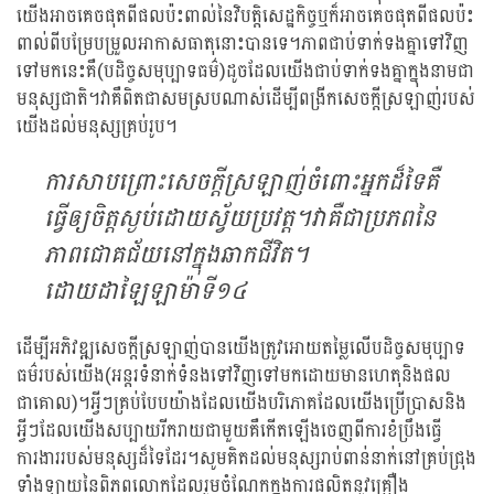
យើងអាចគេចផុតពីផលប៉ះពាល់នៃវិបត្តិសេដ្ឋកិច្ចឬក៏អាចគេចផុតពីផលប៉ះ
ពាល់ពីបម្រែបម្រួលអាកាសធាតុនោះបានទេ។ភាពជាប់ទាក់ទងគ្នាទៅវិញ
ទៅមកនេះគឺ(បដិច្ចសមុប្បាទធម៌)ដូចដែលយើងជាប់ទាក់ទងគ្នាក្នុងនាមជា
មនុស្សជាតិ។វាគឺពិតជាសមស្របណាស់ដើម្បីពង្រីកសេចក្តីស្រឡាញ់របស់
យើងដល់មនុស្សគ្រប់រូប។
ការសាបព្រោះសេចក្តីស្រឡាញ់ចំពោះអ្នកដ៏ទៃគឺ
ធ្វើឲ្យចិត្តស្ងប់ដោយស្វ័យប្រវត្ត។វាគឺជាប្រភពនៃ
ភាពជោគជ័យនៅក្នុងឆាកជីវិត។
ដោយដាឡៃឡាម៉ាទី១៤
ដើម្បីអភិវឌ្ឍសេចក្តីស្រឡាញ់បានយើងត្រូវអោយតម្លៃលើបដិច្ចសមុប្បាទ
ធម៌របស់យើង(អន្តរទំនាក់ទំនងទៅវិញទៅមកដោយមានហេតុនិងផល
ជាគោល)។អ្វីៗគ្រប់បែបយ៉ាងដែលយើងបរិភោគដែលយើងប្រើប្រាសនិង
អ្វីៗដែលយើងសប្បាយរីករាយជាមួយគឺកើតឡើងចេញពីការខំប្រឹងធ្វើ
ការងាររបស់មនុស្សដ៏ទៃដែរ។សូមគិតដល់មនុស្សរាប់ពាន់នាក់នៅគ្រប់ជ្រុង
ទាំងឡាយនៃពិភពលោកដែលរួមចំណែកក្នុងការផលិតនូវគ្រឿង