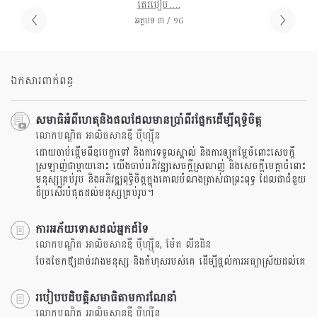
តើរបៀប….
អត្ថបទ ៣ / ១៤
ឯកសារពាក់ពន្ធ
សមាធិអំពីហេតុនិងផលដែលមានប្រាំពីរផ្នែកដើម្បីពុទ្ធិចិត្ត
លោកបណ្ឌិត អាលិចសានឌឺ បុឺហ្សុីន
ដោយចាប់ផ្តើមពីឧបេក្ខាទៅ និងការទទួលស្គាល់ និងការឲ្យតម្លៃចំពោះសេចក្តី
ស្រឡាញ់ជាម្តាយនោះ យើងចាប់អភិវឌ្ឍសេចក្តីស្រលាញ់ និងសេចក្តីមេត្តាចំពោះ
មនុស្សគ្រប់រូប និងអភិវឌ្ឍពុទ្ធិចិត្តក្នុងគោលបំណងត្រាស់ជាព្រះពុទ្ធ ដែលជាជំនួយ
ដ៏ប្រសើរបំផុតដល់មនុស្សគ្រប់រូប។
ការអភ័យទោសដល់អ្នកដ៍ទៃ
លោកបណ្ឌិត អាលិចសានឌឺ បុឺហ្សុីន, ម៉ែត លីនដិន
បែងចែកឳ្យដាច់រវាងមនុស្ស និងកំហុសរបស់គេ ដើម្បីផ្តល់ការអធ្យាស្រ័យដល់គេ
របៀបបដិបត្តិសមាធិតាមការណែនាំ
លោកបណ្ឌិត អាលិចសានឌឺ បុឺហ្សុីន