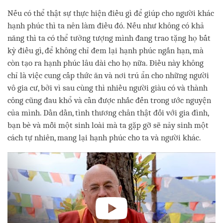
Nếu có thể thật sự thực hiện điều gì để giúp cho người khác
hạnh phúc thì ta nên làm điều đó. Nếu như không có khả
năng thì ta có thể tưởng tượng mình đang trao tặng họ bất
kỳ điều gì, để không chỉ đem lại hạnh phúc ngắn hạn, mà
còn tạo ra hạnh phúc lâu dài cho họ nữa. Điều này không
chỉ là việc cung cấp thức ăn và nơi trú ẩn cho những người
vô gia cư, bởi vì sau cùng thì nhiều người giàu có và thành
công cũng đau khổ và cần được nhắc đến trong ước nguyện
của mình. Dần dần, tình thương chân thật đối với gia đình,
bạn bè và mỗi một sinh loài mà ta gặp gỡ sẽ nảy sinh một
cách tự nhiên, mang lại hạnh phúc cho ta và người khác.