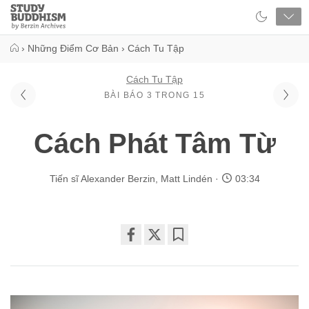
Close
Study
Buddhism
Home
›
Những Điểm Cơ Bản
›
Cách Tu Tập
Cách Tu Tập
BÀI BÁO 3 TRONG 15
Cách Phát Tâm Từ
Tiến sĩ Alexander Berzin
,
Matt Lindén
03:34
Share
Bookmark
on
facebook