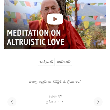
කරුණාව
භාවනාව
සිංහල අනුවාදය බර්ට්‍රම් ජී. ලියනගේ.
කෙසේද?
ලිපිය 3 / 14