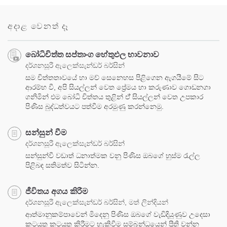
අදාළ වෙනත් දෑ
‍‍බෝධිචිත්ත සප්තාංග හේතුඵල භාවනාව
දර්ශනසූරී ඇලෙක්සැන්ඩර් බර්සින්
සම චිත්තතාවයේ හා මව් සෙනෙහස පිළිගෙන ඇගයීමේ සිට
ආරම්භ වී, අපි සියල්ලන් වෙත ප්‍රේමය හා කරුණාව ගොඩනගා
ගනිමින් එම බෝධි චිත්තය තුළින් ඒ් සියල්ලන් වෙත උපකාර
පිණිස බුද්ධත්වයට පත්වීම අරමුණු කරන්නෙමු.
සන්සුන් වීම
දර්ශනසූරී ඇලෙක්සැන්ඩර් බර්සින්
සන්සුන්වී වඩාත් ධනාත්මක වනු පිණිස ඔබගේ හුස්ම රැල්ල
පිළිබඳ සතිමත්ව සිටින්න.
ජීවිතය අගය කිරීම
දර්ශනසූරී ඇලෙක්සැන්ඩර් බර්සින්, මත් ලින්දියන්
ආත්මානුකම්පාවෙන් මිදෙනු පිණිස ඔබගේ වැඩිදියුණුව උදෙසා
කටයුතු කටයුතු කිරීමට හැකිවීම සම්බන්ධයෙන් ප්‍රීති වන්න