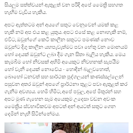
සියලුම සත්ත්වයන් ඇතුළත් වන පරිදි අපේ මෛත්‍රි සහගත
හැඟීම වැඩිය හැකිය.
අපට ඇත්තටම අන් අයගේ සතුට වෙනුවෙන් යමක් කළ
හැකි නම් අප එය කළ යුතුය. අපට එසේ කළ නොහැකි නම්,
එවිට, ඔවුන්ගේ කෙටි කාලීන සතුටට පමණක් නොව
ඔවුන්ට දිගු කාලීන යහපැවැත්මට පවා හේතු වන මොනයම්
හෝ දෙයක් ඔවුන්ට ලබා දීම ගැන සිතා බැලිය හැකිය. මෙය
කෑමබීම හෝ නිවසක් අහිමි අයෙකුට නිවහනක් සැපයීම
හෝ වැනි දෙයක් නොවේය - හොඳින් බැලුවහොත්,
බොහෝ ධනවත් සහ සාර්ථක පුද්ගලයන් කණස්සල්ලෙන්
පසුවන අතර ඔවුන් අපගේ ප්‍රාර්ථනා තුළට පවා ඇතුළත් කර
ගැනීම අවශ්‍යය. හෙමි හිමීට, අපේ පවුල, අපේ මිතුරන් සහ
අපට මුණ ගැහෙන සෑම අයෙකුම උදෙසා වඩන අවංක
මෛත්‍රිය ස්වභාවිකවම අපටත් අන් අයටත් සතුට ගෙන
දෙමින් නැඟී සිටින්නේමය.