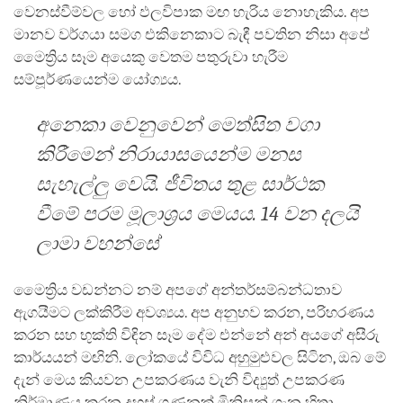
වෙනස්වීම්වල හෝ ඵලවිපාක මඟ හැරිය නොහැකිය. අප
මානව වර්ගයා සමග එකිනෙකාට බැඳී පවතින නිසා අපේ
මෛත්‍රිය සෑම අයෙකු වෙතම පතුරුවා හැරීම
සම්පූර්ණයෙන්ම යෝග්‍යය.
අනෙකා වෙනුවෙන් මෙත්සිත වගා
කිරීමෙන් නිරායාසයෙන්ම මනස
සැහැල්ලු වෙයි. ජීවිතය තුළ සාර්ථක
වීමේ පරම මූලාශ්‍රය මෙයය. 14 වන දලයි
ලාමා වහන්සේ
මෛත්‍රිය වඩන්නට නම් අපගේ අන්තර්සම්බන්ධතාව
ඇගයීමට ලක්කිරීම අවශ්‍යය. අප අනුභව කරන, පරිහරණය
කරන සහ භුක්ති විඳින සෑම දේම එන්නේ අන් අයගේ අසීරු
කාර්යයන් මඟිනි. ලෝකයේ විවිධ අහුමුළුවල සිටින, ඔබ මේ
දැන් මෙය කියවන උපකරණය වැනි විද්‍යුත් උපකරණ
නිර්මාණය කරන දහස් ගණනක් මිනිසුන් ගැන හිතා