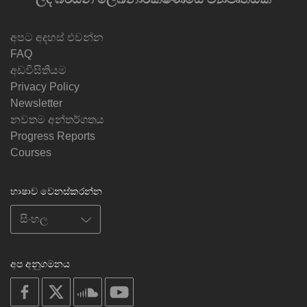
අපට අදහස් එවන්න
FAQ
අඩවිසිතියම
Privacy Policy
Newsletter
නවතම අන්තර්ගතය
Progress Reports
Courses
භාෂාව වෙනස්කරන්න
අප අනුගමනය
on
on
on
on
facebook
X
soundcloud
youtube