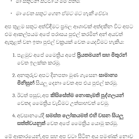
මා සතුටින් සිටීවා’යි මම පතමි.
මා වෙත සතුට ගෙන ඒමට මට හැකි වේවා.
අප තුළම සතුට අත්විඳීමට ප්‍රබල ආශාවක් අත්දකින විට අපට
එම ආකල්පයම අපේ පරාසය පුළුල් කරමින් අන් අයවත්
ඇතුළත් වන ඉතා පුළුල් වක්‍රයක් වෙත යෙදවීමට හැකිය:
පළමුව අපේ මෛත්‍රිය අපේ
ප්‍රියතමයන් සහ මිතුරන්
වෙත ඉලක්ක කරමු.
අනතුරුව අපට දිනපතා මුණ ගැසෙන
සාමාන්‍ය
මිනිසුන්
සියලු දෙනා වෙත අප එය පුළුල් කරමු.
ඊටත් පසුව, අප
කිසිසේත්ම නොකැමති පුද්ගලයන්
වෙතද මෛත්‍රිය වැඩීමට උත්සාහවත් වෙමු.
අවසානයේදී
සමස්ත ලෝකයමත් එහි වසන සියලු
සත්ත්වයනුත්
වෙත අපේ මෛත්‍රිය යොමු කරමු.
මේ ආකාරයෙන්, අප සහ අප වටා සිටින අය පමණක් නොව