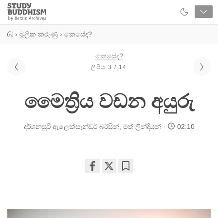
Close
Study
Buddhism
Home
›
මූලික කරුණු
›
කෙසේද?
කෙසේද?
ලිපිය 3 / 14
මෛත්‍රිය වඩන අයුරු
දර්ශනසූරී ඇලෙක්සැන්ඩර් බර්සින්
,
මත් ලින්දියන්
02:10
Share
Bookmark
on
facebook