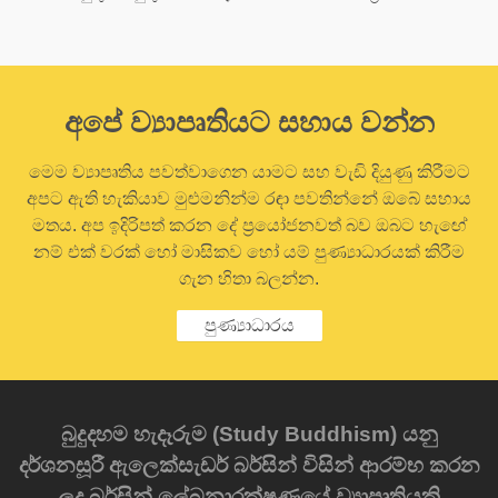
අපේ ව්‍යාපෘතියට සහාය වන්න
මෙම ව්‍යාපෘතිය පවත්වාගෙන යාමට සහ වැඩි දියුණු කිරීමට
අපට ඇති හැකියාව මුළුමනින්ම රඳා පවතින්නේ ඔබේ සහාය
මතය. අප ඉදිරිපත් කරන දේ ප්‍රයෝජනවත් බව ඔබට හැඟේ
නම් එක් වරක් හෝ මාසිකව හෝ යම් පුණ්‍යාධාරයක් කිරීම
ගැන හිතා බලන්න.
පුණ්‍යාධාරය
බුදුදහම හැදෑරුම (Study Buddhism) යනු
දර්ශනසූරී ඇලෙක්සැඩර් බර්සින් විසින් ආරම්භ කරන
ලද බර්සින් ලේඛනාරක්ෂණයේ ව්‍යාපෘතියකි