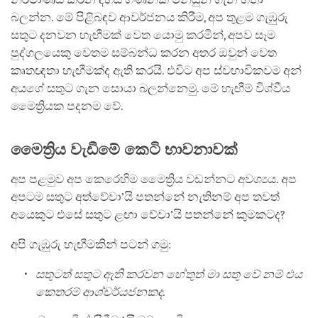
බලන්න. මේ පිළිබඳව ආවර්ජනය කිරීම, අප තුළම ගැඹුරු
සතුට දනවන හැඟීමක් වෙත යොමු කරමින්, අපව සෑම
පුද්ගලයෙකු වෙතම සම්බන්ධ කරන අතර ඔවුන් වෙත
කෘතඥතා හැඟීමක්ද ඇති කරයි. එවිට අප ස්වභාවිකවම අන්
අයගේ සතුට ගැන සොයා බලන්නෙමු. මේ හැඟීම් විශ්වීය
මෛත්‍රියක පදනම වේ.
මෛත්‍රිය වැඩීමේ කෙටි භාවනාවක්
අප පළමුව අප කෙරෙහිම මෛත්‍රිය වඩන්නට අවශ්‍යය. අප
අපටම සතුට අත්වේවා’යි පතන්නේ නැතිනම් අප තවත්
අයෙකුට එසේ සතුට ළඟා වේවා’යි පතන්නේ කුමකටද?
අපි ගැඹුරු හැඟීමකින් පටන් ගමු:
සතුටත් සතුට ඇති කරවන හේතුත් මා සතු වේ නම් එය
කෙතරම් ආශ්චර්යජනකද.