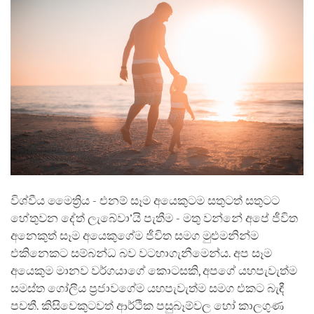
විශ්වීය මෛත්‍රිය - එනම් සෑම අයෙකුටම සතුටත් සතුටට
හේතුවන දේත් ලැබේවා’යි පැතීම - මතු වන්නේ අපේ ජීවිත
අනෙකුත් සෑම අයෙකුගේම ජීවිත සමග මුළුමනින්ම
එකිනෙකට සම්බන්ධ බව වටහාගැනීමෙන්ය. අප සෑම
අයෙකුම මානව වර්ගයාගේ කොටසකි, අපගේ යහපැවැත්ම
සමස්ත ගෝලීය ප්‍රජාවගේම යහපැවැත්ම සමග එකට බැඳී
පවතී. කිසිවෙකුටවත් ආර්ථික පසුබෑම්වල හෝ කාලගුණ