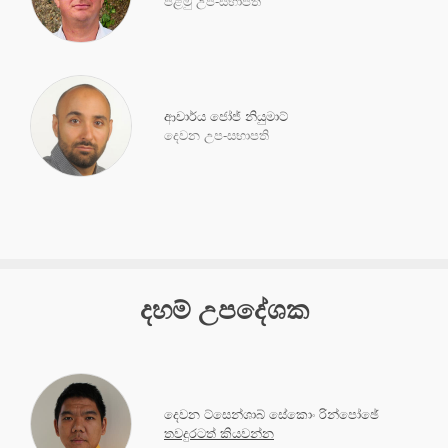
පළමු උප-සභාපති
ආචාර්ය ජෝජ් නියුමාට්
දෙවන උප-සභාපති
දහම් උපදේශක
දෙවන ට්සෙන්ශාබ් සේකොං රින්පෝඡේ
තවදුරටත් කියවන්න