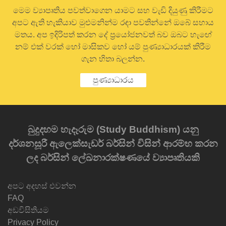
මෙම ව්‍යාපෘතිය පවත්වාගෙන යාමට සහ වැඩි දියුණු කිරීමට
අපට ඇති හැකියාව මුළුමනින්ම රඳා පවතින්නේ ඔබේ සහාය
මතය. අප ඉදිරිපත් කරන දේ ප්‍රයෝජනවත් බව ඔබට හැඟේ
නම් එක් වරක් හෝ මාසිකව හෝ යම් පුණ්‍යාධාරයක් කිරීම
ගැන හිතා බලන්න.
පුණ්‍යාධාරය
බුදුදහම හැදෑරුම (Study Buddhism) යනු
දර්ශනසූරී ඇලෙක්සැඩර් බර්සින් විසින් ආරම්භ කරන
ලද බර්සින් ලේඛනාරක්ෂණයේ ව්‍යාපෘතියකි
අපට අදහස් එවන්න
FAQ
අඩවිසිතියම
Privacy Policy