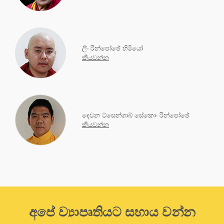
ලිං රින්පෝඡේ හිමියෝ
කියවන්න
දෙවන ට්සෙන්ශාබ් සේකොං රින්පෝඡේ
කියවන්න
අපේ ව්‍යාපෘතියට සහාය වන්න