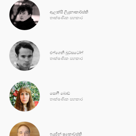
ඇලක්සී ලියුනාකාර්ස්කි
තාක්ෂණික සහකාර
එෆ්ගෙනී බූට්සටෝෆ්
තාක්ෂණික සහකාර
සොෆී බොඩ්
තාක්ෂණික සහකාර
ඉයුජින් ෂුකොව්ස්කි