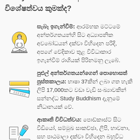
විශේෂත්වය කුමක්ද?
සැබෑ ඉගැන්වීම්:
ආරම්භක මට්ටමේ
අන්තර්ගතයන්හි සිට අධ්‍යාපනික
අවබෝධයන් දක්වා විහිදෙන පරිදි,
අපගේ වේදිකාව තුළ විවිධාකාර
ඉගැන්වීම් රාශියක් පිරිනමනු ලැබේ.
පුළුල් අන්තර්ගතයන්ගෙන් පොහොසත්
පුස්තකාලය:
භාෂා 37කින් ලබා ගත හැකි
ලිපි 17,000කට වඩා වැඩි සංඛ්‍යාවකින්
සන්නද්ධ Study Buddhism දැනුමේ
නිධානයක් වේ.
ආකෘති විවිධත්වය:
පොඩ්කාස්ට් සිට
වීඩියෝ, සම්මුඛ සාකච්ඡා, ලිපි, භාවනා,
සහ පාඨමාලා දක්වා විහිදෙන බහුවිධ