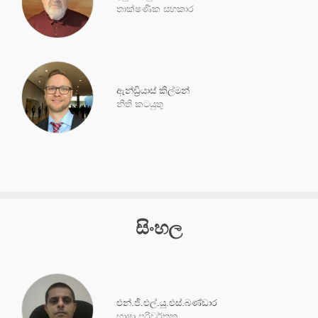
තාක්ෂණික සහකාර
ඇන්ඩ්‍රියාස් කිල්මන්
නීති කටයුතු
සිංහල
එන්.ජී.එල්.යූ.එස්.බණ්ඩාර
භාෂා පරිවර්තක