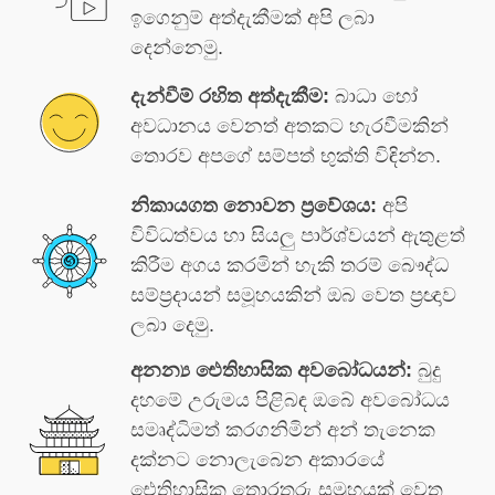
ඉගෙනුම් අත්දැකීමක් අපි ලබා
දෙන්නෙමු.
දැන්වීම් රහිත අත්දැකීම:
බාධා හෝ
අවධානය වෙනත් අතකට හැරවීමකින්
තොරව අපගේ සම්පත් භුක්ති විඳින්න.
නිකායගත නොවන ප්‍රවේශය:
අපි
විවිධත්වය හා සියලු පාර්ශ්වයන් ඇතුළත්
කිරීම අගය කරමින් හැකි තරම් බෞද්ධ
සම්ප්‍රදායන් සමූහයකින් ඔබ වෙත ප්‍රඥාව
ලබා දෙමු.
අනන්‍ය ඓතිහාසික අවබෝධයන්:
බුදු
දහමේ උරුමය පිළිබඳ ඔබේ අවබෝධය
සමෘද්ධිමත් කරගනිමින් අන් තැනෙක
දක්නට නොලැබෙන අකාරයේ
ඓතිහාසික තොරතුරු සමූහයක් වෙත