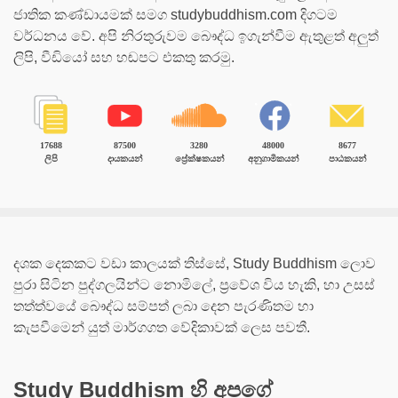
ජාතික කණ්ඩායමක් සමග studybuddhism.com දිගටම
වර්ධනය වේ. අපි නිරතුරුවම බෞද්ධ ඉගැන්වීම ඇතුළත් අලුත්
ලිපි, වීඩියෝ සහ හඬපට එකතු කරමු.
17688
87500
3280
48000
8677
ලිපි
දායකයන්
ප්‍රේක්ෂකයන්
අනුගාමිකයන්
පාඨකයන්
දශක දෙකකට වඩා කාලයක් තිස්සේ, Study Buddhism ලොව
පුරා සිටින පුද්ගලයින්ට නොමිලේ, ප්‍රවේශ විය හැකි, හා උසස්
තත්ත්වයේ බෞද්ධ සම්පත් ලබා දෙන පැරණිතම හා
කැපවීමෙන් යුත් මාර්ගගත වේදිකාවක් ලෙස පවතී.
Study Buddhism හි අපගේ