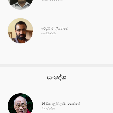
බර්ට්‍රම් ජී. ලියනගේ
සංස්කාරක
සංදේශ
14 වන දලයි ලාමා වහන්සේ
කියවන්න