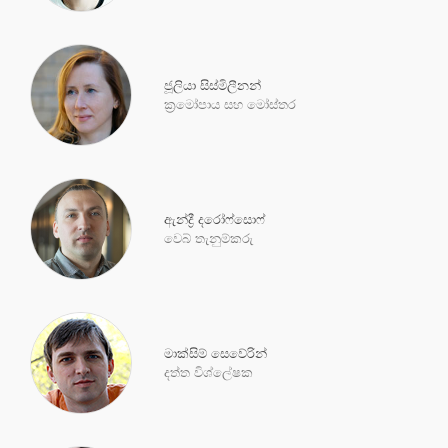
ජූලියා සිස්මිලීනන්
ක්‍රමෝපාය සහ මෝස්තර
ඇන්ද්‍රී දරෝෆ්සොෆ්
වෙබ් තැනුම්කරු
මාක්සිම් සෙවේරින්
දත්ත විශ්ලේෂක