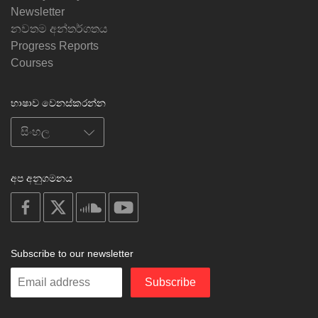
Newsletter
නවතම අන්තර්ගතය
Progress Reports
Courses
භාෂාව වෙනස්කරන්න
අප අනුගමනය
on
on
on
on
facebook
X
soundcloud
youtube
Subscribe to our newsletter
Enter
Subscribe
your
email