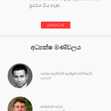
ප්‍රවේශ විය හැක.
පුණ්‍යාධාර
අධ්‍යක්ෂ මණ්ඩලය
වෛද්‍ය ඇල්ඩිමාර් ඇන්ඩ්‍රස් හේග්වාල්ඩ්
සභාපති
කාර්ස්ටන් බැචම්