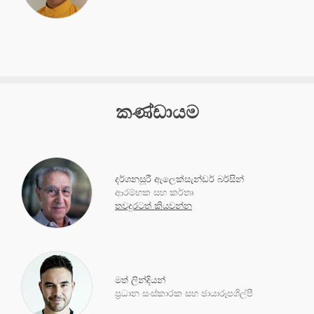
කණ්ඩායම
දර්ශනසූරී ඇලෙක්සැන්ඩර් බර්සින්
ආරම්භක සහ කර්තෘ
තවදුරටත් කියවන්න
මත් ලින්දියන්
ප්‍රධාන සංස්කාරක සහ ඡායාරූපශිල්පී