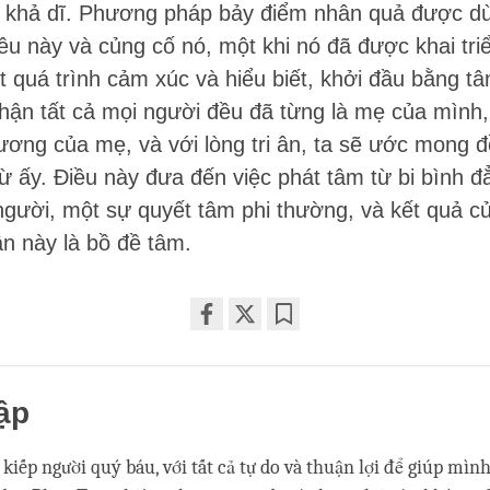
à khả dĩ. Phương pháp bảy điểm nhân quả được dùn
iêu này và củng cố nó, một khi nó đã được khai triê
t quá trình cảm xúc và hiểu biết, khởi đầu bằng t
nhận tất cả mọi người đều đã từng là mẹ của mình,
hương của mẹ, và với lòng tri ân, ta sẽ ước mong đê
ừ ấy. Điều này đưa đến việc phát tâm từ bi bình đ
người, một sự quyết tâm phi thường, và kết quả củ
 này là bồ đề tâm.
Share
Bookmark
on
facebook
ập
 kiếp người quý báu, với tất cả tự do và thuận lợi để giúp mì