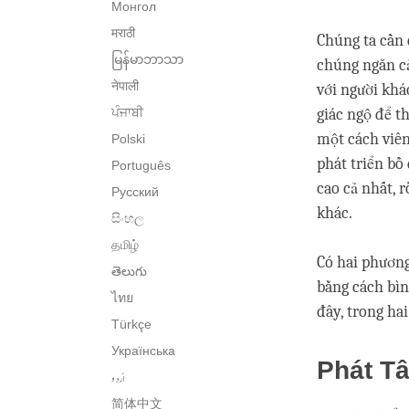
Монгол
मराठी
Chúng ta cần 
မြန်မာဘာသာ
chúng ngăn cả
नेपाली
với người kha
ਪੰਜਾਬੀ
giác ngộ để
một cách viên 
Polski
phát triển bô
Português
cao cả nhất, 
Русский
khác.
සිංහල
தமிழ்
Có hai phương 
తెలుగు
bằng cách bìn
ไทย
đây, trong hai
Türkçe
Українська
Phát T
اُردو
简体中文