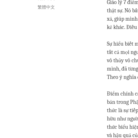
Giáo lý 7 điể
繁體中文
thật sự. Nó 
xả, giúp mìn
kẻ khác. Điều t
Sự hiểu biết
tất cả mọi 
vô thủy vô chu
mình, đã từng l
Theo ý nghĩa đ
Điểm chính câ
bản trong Phậ
thức là sự t
hữu như người,
thức biểu hiê
và hậu quả củ