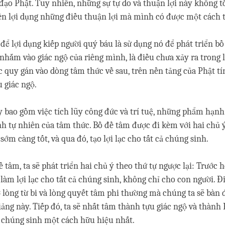
ạo Phật. Tuy nhiên, những sự tự do và thuận lợi này không tồ
 nên lợi dụng những điều thuận lợi mà mình có được một cách 
 để lợi dụng kiếp người quý báu là sử dụng nó để phát triển bồ
 nhắm vào giác ngộ của riêng mình, là điều chưa xảy ra trong lu
c quy gán vào dòng tâm thức về sau, trên nền tảng của Phật tí
u giác ngộ.
này bao gồm việc tích lũy công đức và trí tuệ, những phẩm hạn
 tự nhiên của tâm thức. Bồ đề tâm được đi kèm với hai chủ y
 sớm càng tốt, và qua đó, tạo lợi lạc cho tất cả chúng sinh.
ề tâm, ta sẽ phát triển hai chủ ý theo thứ tự ngược lại: Trước hê
làm lợi lạc cho tất cả chúng sinh, không chỉ cho con người. Đi
lòng từ bi và lòng quyết tâm phi thường mà chúng ta sẽ bàn 
ảng này. Tiếp đó, ta sẽ nhất tâm thành tựu giác ngộ và thành
cho chúng sinh một cách hữu hiệu nhất.