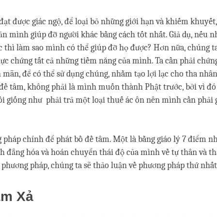
đạt được giác ngộ, để loại bỏ những giới hạn và khiếm khuyết, 
n mình giúp đỡ người khác bằng cách tốt nhất. Giả dụ, nếu n
́c thì làm sao mình có thể giúp đỡ họ được? Hơn nữa, chúng t
 thực chứng tất cả những tiềm năng của mình. Ta cần phải ch
mãn, để có thể sử dụng chúng, nhằm tạo lợi lạc cho tha nhân.
̀ đề tâm, không phải là mình muốn thành Phật trước, bởi vì đó l
rồi giống như phải trả một loại thuế ác ôn nên mình cần phải 
pháp chính để phát bồ đề tâm. Một là bằng giáo lý 7 điểm nh
h đẳng hóa và hoán chuyển thái độ của mình về tự thân và t
 phương pháp, chúng ta sẽ thảo luận về phương pháp thứ nhất
âm Xả