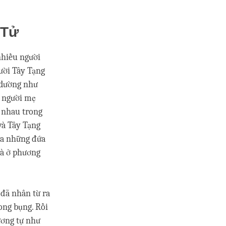
 Tử
nhiều người
ười Tây Tạng
, dường như
i người mẹ
ác nhau trong
à Tây Tạng
a những đứa
là ở phương
đã nhân từ ra
rong bụng. Rồi
tương tự như