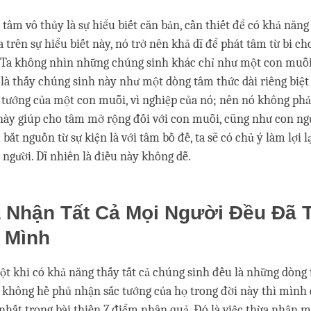
m vô thủy là sự hiểu biết căn bản, cần thiết để có khả năng 
a trên sự hiểu biết này, nó trở nên khả dĩ để phát tâm từ bi ch
 Ta không nhìn những chúng sinh khác chỉ như một con muỗi, 
à thấy chúng sinh này như một dòng tâm thức dài riêng biệt
tướng của một con muỗi, vì nghiệp của nó; nên nó không phả
này giúp cho tâm mở rộng đối với con muỗi, cũng như con ng
bắt nguồn từ sự kiện là với tâm bồ đề, ta sẽ có chủ ý làm lợi l
i người. Dĩ nhiên là điều này không dễ.
a Nhận Tất Cả Mọi Người Đều Đã 
a Mình
ột khi có khả năng thấy tất cả chúng sinh đều là những dòng
 không hề phủ nhận sắc tướng của họ trong đời này thì mình đ
 nhất trong bài thiền 7 điểm nhân quả. Đó là việc thừa nhận m