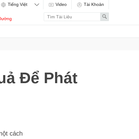
Video
Tài Khoản
Enter
Search
Dường
search
term
ả Để Phát
một cách