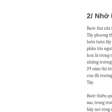
2/ Nhớ 
Bước thứ nhì 
Tây phương thì 
luôn luôn lấy 
phần lớn ngươ
hơn là trong 
những trường h
29 năm thì tôi
con đã trưởng
Tây.
Bước thiền q
sao, trong trư
hãy mở rộng 