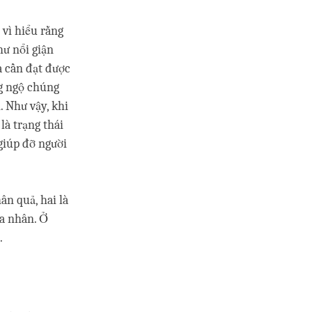
vì hiểu rằng
hư nổi giận
a cần đạt được
ứng ngộ chúng
 Như vậy, khi
à trạng thái
giúp đỡ người
ân quả, hai là
ha nhân. Ở
.