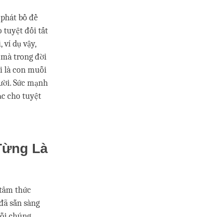
phát bồ đề
o tuyệt đối tất
ví dụ vậy,
 mà trong đời
i là con muỗi
ười. Sức mạnh
ạc cho tuyệt
Từng Là
 tâm thức
ã sẵn sàng
ỗi chúng