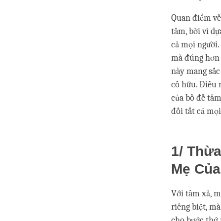
Quan điểm về tâ
tâm, bởi vì dự
cả mọi người.
mà đúng hơn l
này mang sắc 
cố hữu. Điều 
của bồ đề tâm 
đối tất cả mọ
1/ Thừ
Mẹ Củ
Với tâm xả, m
riêng biệt, mà
cho bước thứ