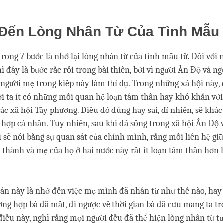
Đến Lòng Nhân Từ Của Tình Mẫu
trong 7 bước là nhớ lại lòng nhân từ của tình mẫu tử. Đối với 
đây là bước rắc rối trong bài thiền, bởi vì người Ấn Độ và ng
người mẹ trong kiếp này làm thí dụ. Trong những xã hội này
̀i ta ít có những mối quan hệ loạn tâm thần hay khó khăn vớ
các xã hội Tây phương. Điều đó đúng hay sai, dĩ nhiên, sẽ kh
ợp cá nhân. Tuy nhiên, sau khi đã sống trong xã hội Ấn Độ v
 sẽ nói bằng sự quan sát của chính mình, rằng mối liên hệ giữ
 thành và mẹ của họ ở hai nước này rất ít loạn tâm thần hơn 
uán này là nhớ đến việc mẹ mình đã nhân từ như thế nào, hay 
ờng hợp bà đã mất, đi ngược về thời gian bà đã cưu mang ta t
điều này, nghĩ rằng mọi người đều đã thể hiện lòng nhân từ 