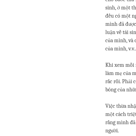
sinh, ở một th
đều có một 
mình đã được s
luận về tái s
của mình, và 
của mình, v.v..
Khi xem mỗi ng
làm mẹ của mìn
rắc rối. Phải
bóng của những
Việc thừa nhậ
một cách triệ
rằng mình đã v
người.