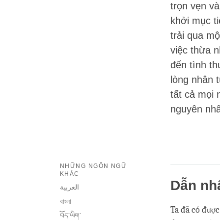
trọn vẹn v
khởi mục t
trải qua mộ
việc thừa 
đến tình t
lòng nhân t
tất cả mọi 
nguyên nhân
NHỮNG NGÔN NGỮ
KHÁC
Dẫn nh
العربية
বাংলা
Ta đã có được
བོད་ཡིག་