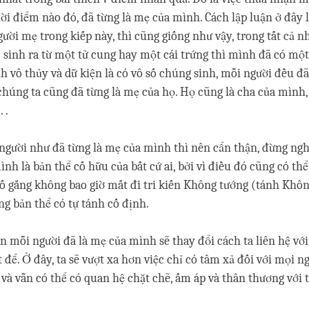
ời điểm nào đó, đã từng là mẹ của mình. Cách lập luận ở đây 
người mẹ trong kiếp này, thì cũng giống như vậy, trong tất cả 
inh ra từ một tử cung hay một cái trứng thì mình đã có một b
inh vô thủy và dữ kiện là có vô số chúng sinh, mỗi người đều đã
chúng ta cũng đã từng là mẹ của họ. Họ cũng là cha của mình,
. .
ười như đã từng là mẹ của mình thì nên cẩn thận, đừng nghi
h là bản thể cố hữu của bất cứ ai, bởi vì điều đó cũng có th
 cố gắng không bao giờ mất đi tri kiến Không tướng (tánh Khô
 bản thể có tự tánh cố định.
n mỗi người đã là mẹ của mình sẽ thay đổi cách ta liên hệ với
t để. Ở đây, ta sẽ vượt xa hơn việc chỉ có tâm xả đối với mọi ng
à vẫn có thể có quan hệ chặt chẽ, ấm áp và thân thương với 