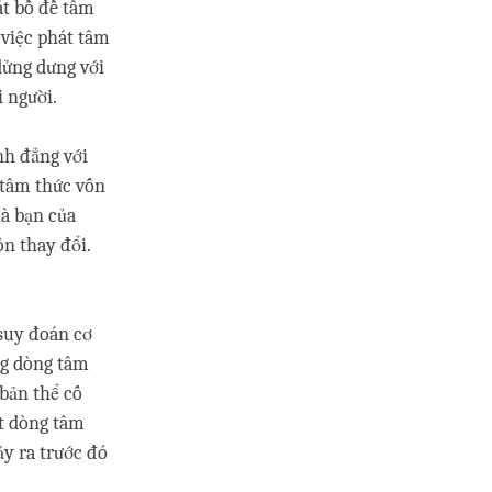
́t bồ đề tâm
̀ việc phát tâm
ửng dưng với
i người.
nh đẳng với
g tâm thức vốn
à bạn của
ôn thay đổi.
̀ suy đoán cơ
ững dòng tâm
́ bản thể cố
̣t dòng tâm
xảy ra trước đó