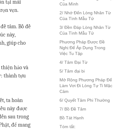
n tại mãi
Của Mình
trọn vẹn.
2/ Nhớ Đến Lòng Nhân Từ
Của Tình Mẫu Tử
 đề tâm. Bồ đề
3/ Đền Đáp Lòng Nhân Từ
Của Tình Mẫu Tử
́c này,
Phương Pháp Được Đề
nh, giúp cho
Nghị Để Áp Dụng Trong
Việc Tu Tập
4/ Tâm Đại Từ
h thiện hảo và
5/ Tâm đại bi
́: thành tựu
Mở Rộng Phương Pháp Để
Làm Vơi Đi Lòng Tự Ti Mặc
Cảm
́t, ta hoàn
6/ Quyết Tâm Phi Thường
ều này được
7/ Bồ Đề Tâm
đến sau trong
Bồ Tát Hạnh
 Phật, để mang
Tóm tắt: