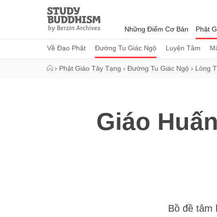
Close
Study
Buddhism
Những Điểm Cơ Bản
Phật G
Home
Về Đạo Phật
Đường Tu Giác Ngộ
Luyện Tâm
Mậ
›
Phật Giáo Tây Tạng
›
Đường Tu Giác Ngộ
›
Lòng T
Giáo Huấn
Bồ đề tâm 