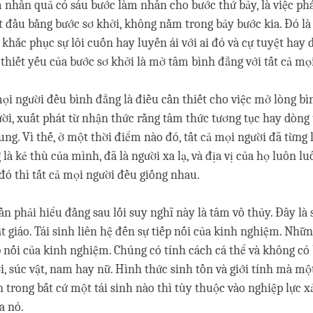
m nhân quả có sáu bước làm nhân cho bước thứ bảy, là việc pha
bắt đầu bằng bước sơ khởi, không nằm trong bảy bước kia. Đó la
h khắc phục sự lôi cuốn hay luyến ái với ai đó và cự tuyệt hay d
hiết yếu của bước sơ khởi là mở tâm bình đẳng với tất cả mọ
 mọi người đều bình đẳng là điều cần thiết cho việc mở lòng bì
người, xuất phát từ nhận thức rằng tâm thức tương tục hay dòn
ng. Vì thế, ở một thời điểm nào đó, tất cả mọi người đã từng l
à kẻ thù của mình, đã là người xa lạ, và địa vị của họ luôn lu
ó thì tất cả mọi người đều giống nhau.
̀n phải hiểu đằng sau lối suy nghĩ này là tâm vô thủy. Đây la
t giáo. Tái sinh liên hệ đến sự tiếp nối của kinh nghiệm. Nh
iếp nối của kinh nghiệm. Chúng có tính cách cá thể và không co
 súc vật, nam hay nữ. Hình thức sinh tồn và giới tính mà mô
̣n trong bất cứ một tái sinh nào thì tùy thuộc vào nghiệp lực 
a nó.