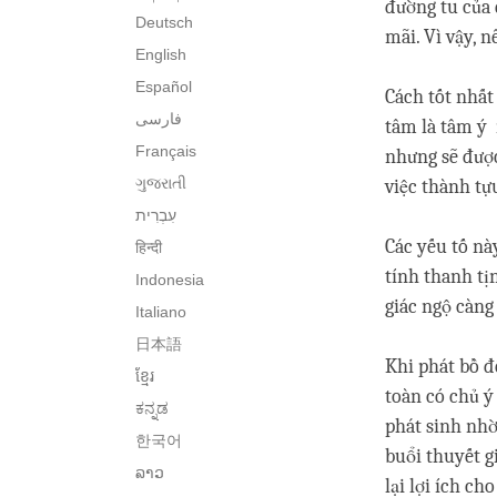
đường tu của đ
Deutsch
mãi. Vì vậy,
English
Español
Cách tốt nhất
فارسی
tâm là tâm ý
Français
nhưng sẽ đượ
ગુજરાતી
việc thành tự
Các yếu tố 
हिन्दी
tính thanh tịnh
Indonesia
giác ngộ càng
Italiano
日本語
Khi phát bồ đ
ខ្មែរ
toàn có chủ ý 
ಕನ್ನಡ
phát sinh nhờ 
한국어
buổi thuyết gi
ລາວ
lại lợi ích 