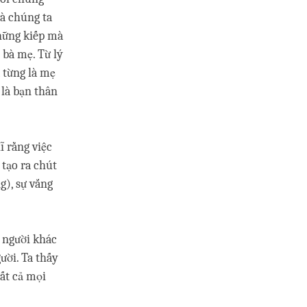
là chúng ta
những kiếp mà
à mẹ. Từ lý
 từng là mẹ
 là bạn thân
̃ rằng việc
ể tạo ra chút
ng), sự vắng
 người khác
ười. Ta thấy
tất cả mọi