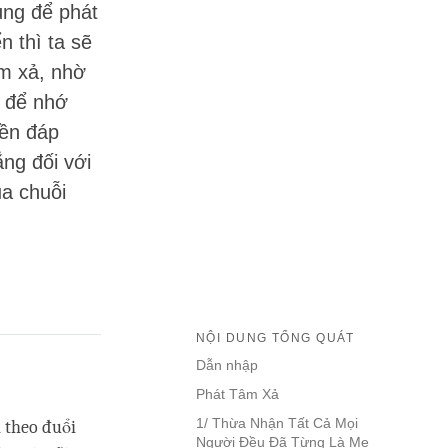
g để phát
̉n thì ta sẽ
âm xả, nhờ
 để nhớ
̀n đáp
ẳng đối với
a chuỗi
NỘI DUNG TỔNG QUÁT
Dẫn nhập
Phát Tâm Xả
1/ Thừa Nhận Tất Cả Mọi
nh theo đuổi
Người Đều Đã Từng Là Mẹ