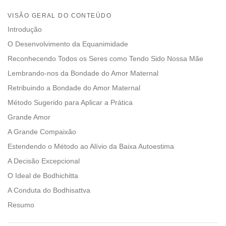
Share
Bookmark
on
VISÃO GERAL DO CONTEÚDO
facebook
Introdução
O Desenvolvimento da Equanimidade
Reconhecendo Todos os Seres como Tendo Sido Nossa Mãe
Lembrando-nos da Bondade do Amor Maternal
Retribuindo a Bondade do Amor Maternal
Método Sugerido para Aplicar a Prática
Grande Amor
A Grande Compaixão
Estendendo o Método ao Alívio da Baixa Autoestima
A Decisão Excepcional
O Ideal de Bodhichitta
A Conduta do Bodhisattva
Resumo