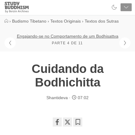
Close
Study
Buddhism
Home
›
Budismo Tibetano
›
Textos Originais
›
Textos dos Sutras
Engajando-se no Comportamento de um Bodhisattva
PARTE 4 DE 11
Cuidando da
Bodhichitta
Shantideva
07:02
Share
Bookmark