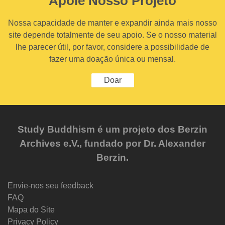
Apoie Nosso Projeto
Nossa capacidade de manter e expandir ainda mais nosso
site depende totalmente de seu apoio. Se o nosso material
lhe parecer útil, por favor, considere a possibilidade de
fazer uma doação única ou mensal.
Doar
Study Buddhism é um projeto dos Berzin
Archives e.V., fundado por Dr. Alexander
Berzin.
Envie-nos seu feedback
FAQ
Mapa do Site
Privacy Policy