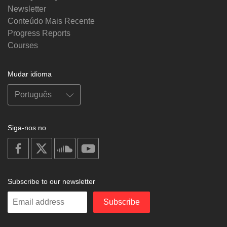
Newsletter
Conteúdo Mais Recente
Progress Reports
Courses
Mudar idioma
Siga-nos no
on
on
on
on
facebook
X
soundcloud
youtube
Subscribe to our newsletter
Enter
Subscribe
your
email