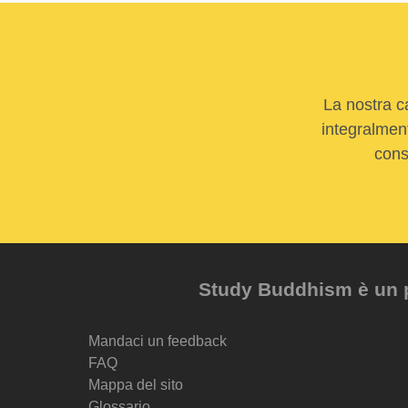
La nostra c
integralment
cons
Study Buddhism è un pr
Mandaci un feedback
FAQ
Mappa del sito
Glossario