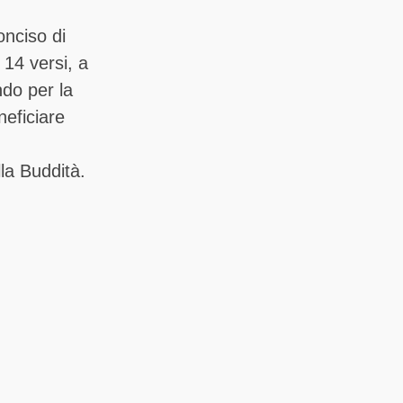
onciso di
 14 versi, a
ndo per la
neficiare
lla Buddità.