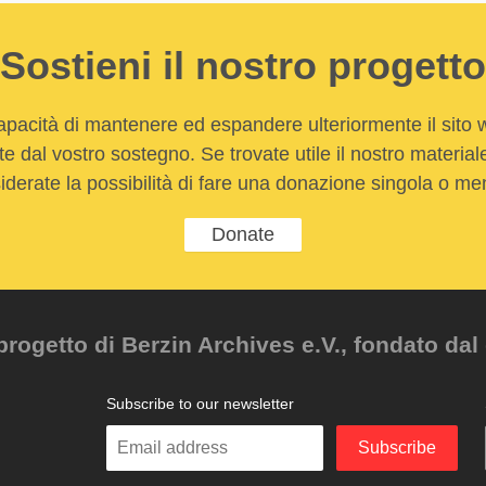
Sostieni il nostro progetto
apacità di mantenere ed espandere ulteriormente il sito
e dal vostro sostegno. Se trovate utile il nostro material
iderate la possibilità di fare una donazione singola o men
Donate
ogetto di Berzin Archives e.V., fondato dal 
Subscribe to our newsletter
Enter
Subscribe
your