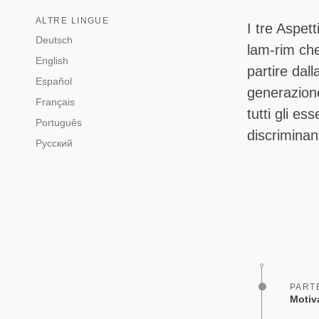
ALTRE LINGUE
I tre Aspet
Deutsch
lam-rim che
English
partire dal
Español
generazione
Français
tutti gli e
Português
discriminant
Русский
PART
Motiv