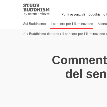
Close
Study
Buddhism
Punti essenziali
Buddhismo t
Home
Sul Buddhismo
Il sentiero per l'illuminazione
Allen
›
Buddhismo tibetano
›
Il sentiero per l'illuminazione
Commentar
del sen