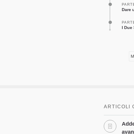
PART
Dare 
PART
I Due 
M
ARTICOLI
Adde
avan