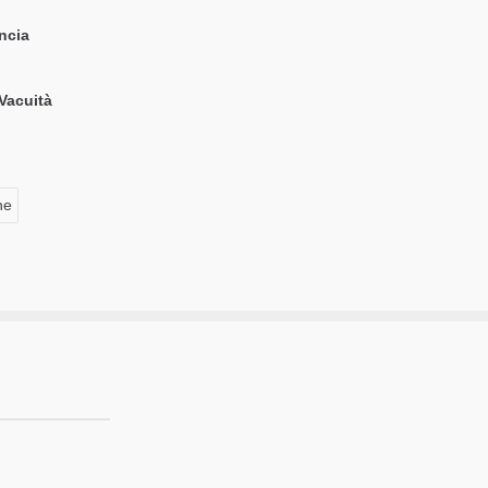
ncia
 Vacuità
ne