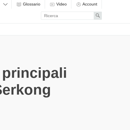
Glossario
Video
Account
Enter
Search
search
term
principali
 Serkong