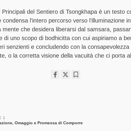
ti Principali del Sentiero di Tsongkhapa è un testo c
 condensa l’intero percorso verso l’illuminazione in
la mente che desidera liberarsi dal samsara, passa
 di uno scopo di bodhicitta con cui aspiriamo a be
sseri senzienti e concludendo con la consapevolezza
e, o la corretta visione della vacuità che ci porta a
Share
Bookmark
on
facebook
E 1
azione, Omaggio e Promessa di Comporre