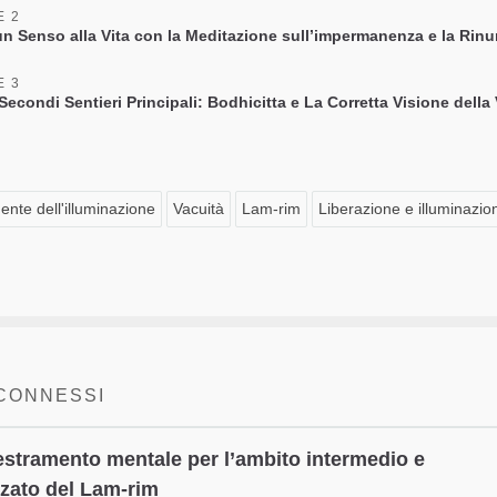
E 2
un Senso alla Vita con la Meditazione sull’impermanenza e la Rinu
E 3
Secondi Sentieri Principali: Bodhicitta e La Corretta Visione della
ente dell'illuminazione
Vacuità
Lam-rim
Liberazione e illuminazio
 CONNESSI
stramento mentale per l’ambito intermedio e
zato del Lam-rim