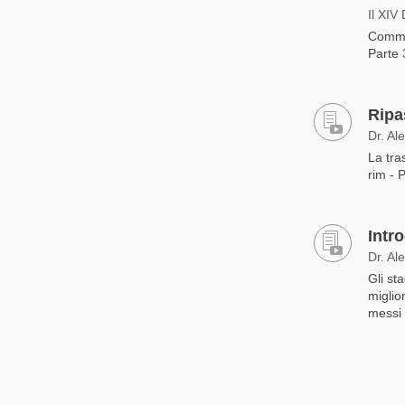
Il XIV
Commen
Parte 
Ripa
Dr. Al
La tra
rim - 
Intr
Dr. Al
Gli st
miglio
messi 