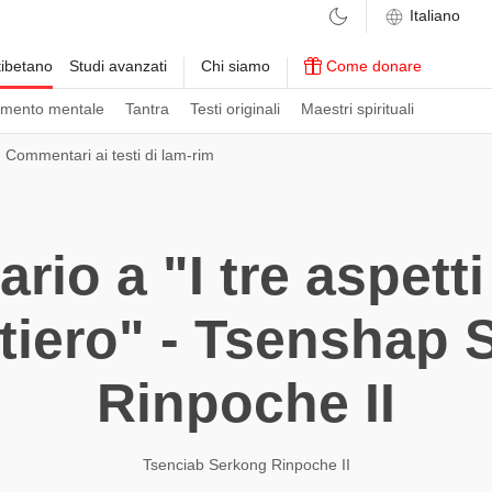
ibetano
Studi avanzati
Chi siamo
Come donare
amento mentale
Tantra
Testi originali
Maestri spirituali
›
Commentari ai testi di lam-rim
io a "I tre aspetti 
tiero" - Tsenshap
Rinpoche II
Tsenciab Serkong Rinpoche II