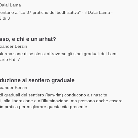
 Dalai Lama
tario a "Le 37 pratiche del bodhisattva" - il Dalai Lama -
3 di 3
sso, e chi è un arhat?
exander Berzin
sformazione di sé stessi attraverso gli stadi graduali del Lam-
Parte 6 di 7
oduzione al sentiero graduale
exander Berzin
adi graduali del sentiero (lam-rim) conducono a rinascite
ri, alla liberazione e all’illuminazione, ma possono anche essere
in pratica per migliorare questa vita presente.