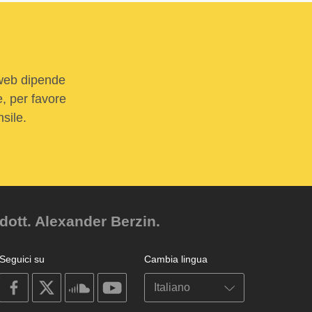
 web dipende
e, per favore
sile.
dott. Alexander Berzin.
Seguici su
Cambia lingua
on
on
on
on
facebook
X
soundcloud
youtube