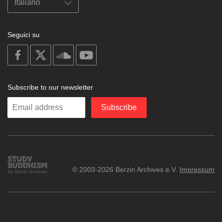
Seguici su
on
on
on
on
facebook
X
soundcloud
youtube
Subscribe to our newsletter
Enter
Subscribe
your
email
Study
© 2003-2026 Berzin Archives e.V.
Impressum
Buddhism
Home