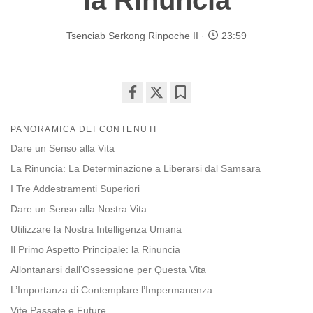
la Rinuncia
Tsenciab Serkong Rinpoche II
23:59
Share
Bookmark
on
PANORAMICA DEI CONTENUTI
facebook
Dare un Senso alla Vita
La Rinuncia: La Determinazione a Liberarsi dal Samsara
I Tre Addestramenti Superiori
Dare un Senso alla Nostra Vita
Utilizzare la Nostra Intelligenza Umana
Il Primo Aspetto Principale: la Rinuncia
Allontanarsi dall’Ossessione per Questa Vita
L’Importanza di Contemplare l’Impermanenza
Vite Passate e Future